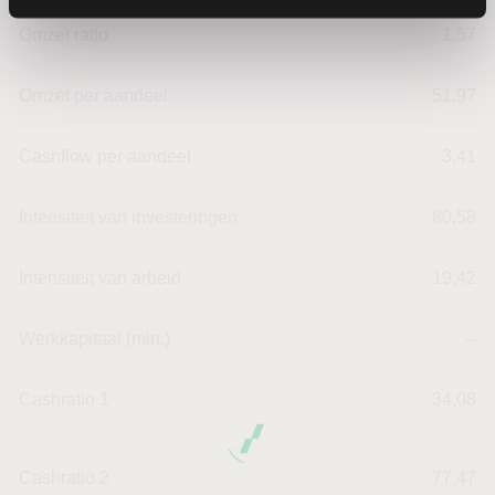
Omzet ratio
1,57
Omzet per aandeel
51,97
Cashflow per aandeel
3,41
Intensiteit van investeringen
80,58
Intensiteit van arbeid
19,42
Werkkapitaal (mln.)
--
Cashratio 1
34,08
Cashratio 2
77,47