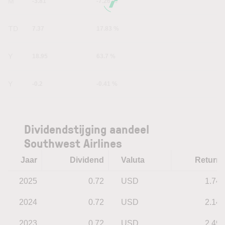
6M
-3.81
-7.26 %
YTD
7.37
17.83 %
1Y
18.95
63.7 %
5Y
-0.2
-0.41 %
Dividendstijging aandeel
Southwest Airlines
Jaar
Dividend
Valuta
Return
2025
0.72
USD
1.74
2024
0.72
USD
2.14
2023
0.72
USD
2.49