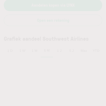
Aandelen kopen via LYNX
Open een rekening
Grafiek aandeel Southwest Airlines
6 M
1 D
1 W
1 M
1 J
5 J
Max
YTD