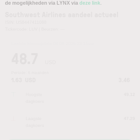
de mogelijkheden via LYNX via
deze link
.
Southwest Airlines aandeel actueel
ISIN: US8447411088
Tickercode: LUV | Beurzen:
—
Laatste koersupdate:
04.08.2026 22:15
uur
48.7
USD
Periode:
6 maanden
1.63
USD
3.46
Hoogste
49.12
dagkoers
Laagste
47.29
dagkoers