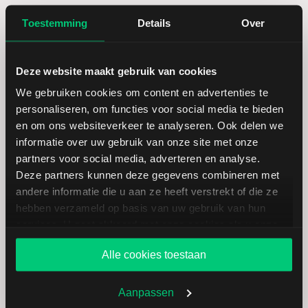
Hoogste jaarkoers
55,11
Toestemming
Details
Over
Laagste koers 52 weken
28,98
Deze website maakt gebruik van cookies
We gebruiken cookies om content en advertenties te
Hoogste koers 52 weken
55,11
personaliseren, om functies voor social media te bieden
en om ons websiteverkeer te analyseren. Ook delen we
Marktkapitalisatie (mld.)
23,03
informatie over uw gebruik van onze site met onze
partners voor social media, adverteren en analyse.
Deze partners kunnen deze gegevens combineren met
andere informatie die u aan ze heeft verstrekt of die ze
hebben verzameld op basis van uw gebruik van hun
Southwest Airlines: fundamentele
services. U gaat akkoord met onze cookies als u onze
website blijft gebruiken.
cijfers in USD
Alle cookies toestaan
Dividendrendement
--
Aanpassen