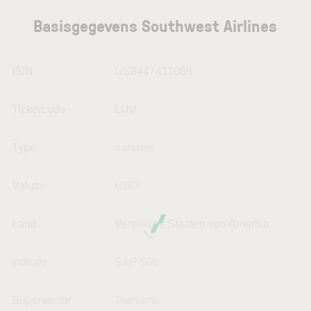
Basisgegevens Southwest Airlines
ISIN
US8447411088
Tickercode
LUV
Type
aandeel
Valuta
USD
Land
Vereinigte Staaten von Amerika
Indices
S&P 500
Supersector
Toerisme