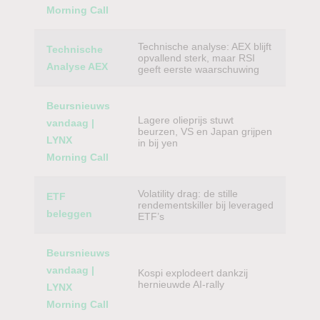
Morning Call
Technische analyse: AEX blijft
Technische
opvallend sterk, maar RSI
Analyse AEX
geeft eerste waarschuwing
Beursnieuws
Lagere olieprijs stuwt
vandaag |
beurzen, VS en Japan grijpen
LYNX
in bij yen
Morning Call
Volatility drag: de stille
ETF
rendementskiller bij leveraged
beleggen
ETF’s
Beursnieuws
vandaag |
Kospi explodeert dankzij
hernieuwde AI-rally
LYNX
Morning Call