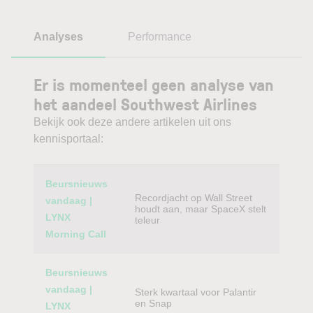
Analyses
Performance
Er is momenteel geen analyse van
het aandeel Southwest Airlines
Bekijk ook deze andere artikelen uit ons
kennisportaal:
Category
Titel
Beursnieuws
Recordjacht op Wall Street
vandaag |
houdt aan, maar SpaceX stelt
LYNX
teleur
Morning Call
Beursnieuws
vandaag |
Sterk kwartaal voor Palantir
en Snap
LYNX