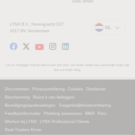
Dow Jones
LYNX B.V., Herengracht 527,
NL
1017 BV, Amsterdam
Let op: beleggen brengt risico's met zich mee. Uw totale verlies kan aanzienlijk hoger zijn
dan uw totale inleg.
Documenten
Privacyverklaring
Cookies
Disclaimer
Bescherming
Risico’s van beleggen
Beveiligingsaanbevelingen
Toegankelijkheidsverklaring
Feedbackformulier
Phishing awareness
IBKR
Pers
Werken bij LYNX
LYNX Professional Clients
Real Traders Know