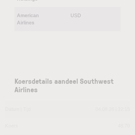
American
USD
Airlines
Koersdetails aandeel Southwest
Airlines
Datum | Tijd
04.08.26 | 22:15
Koers
48,70