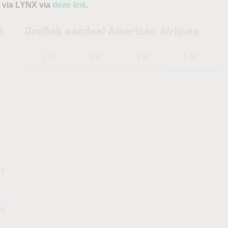
 via LYNX via
deze link
.
l
Grafiek aandeel American Airlines
6 M
1 D
1 W
1 M
57
93