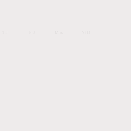
1 J
5 J
Max
YTD