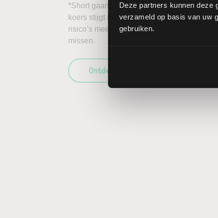
Deze partners kunnen deze g
*Short gaan in bijvoorbeeld het aandeel Amer
verzameld op basis van uw ge
koers stijgt in plaats van daalt, kunnen de 
gebruiken.
risico’s mee te wegen in uw beleggingsbesl
missen.
Ontdek wat LYNX uniek maakt als b