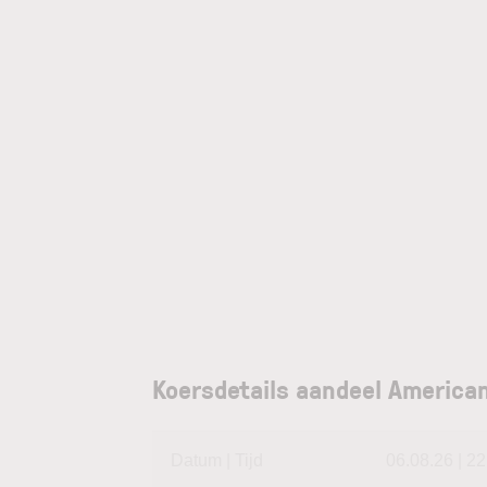
Koersdetails aandeel American
Datum | Tijd
06.08.26 | 22