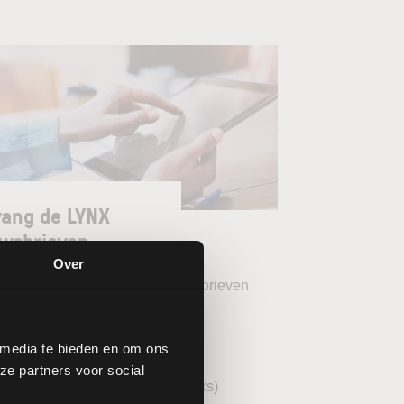
ang de LYNX
wsbrieven
Over
teer uw gewenste LYNX Nieuwsbrieven
eekoverzicht (wekelijks)
 media te bieden en om ons
YNX Morning Call (dagelijks)
ze partners voor social
echnische analyse AEX (wekelijks)