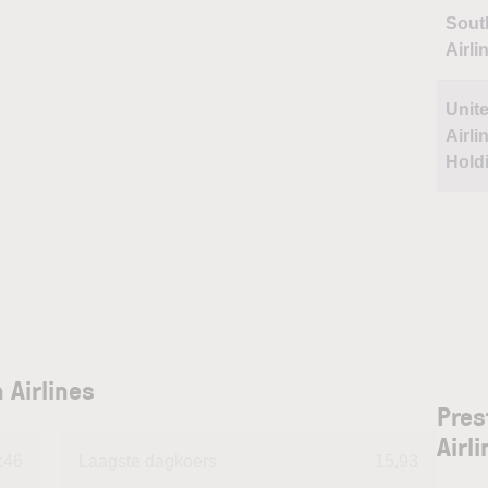
Sout
Airli
Unit
Airli
Hold
 Airlines
Pres
Airl
:46
Laagste dagkoers
15,93