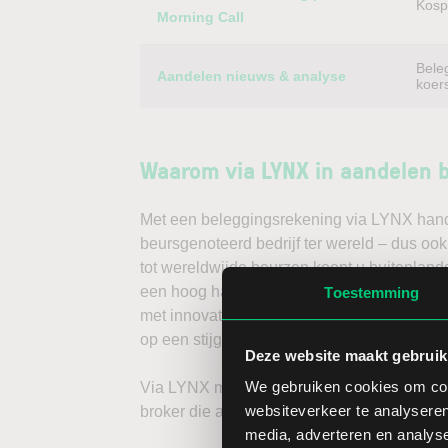
Kospi
Morning Call
Bele
Aandelen nieuws & analyse
koer
Waarom via LYNX in aandelen 
Met een beleggingsrekening via LYNX handel
beursgenoteerd bedrijf ter wereld – dus ook
tot wereldwijde beurzen koopt u buitenlands
een hoog handelsvolume en een lage spread
Toestemming
met innovatieve trading tools, waarmee u d
op een stijgende koers door long te gaan, o
Deze website maakt gebruik
We gebruiken cookies om cont
Via LYNX maakt u de volgende stap in bele
websiteverkeer te analyseren
broker die aandelenbeleggers serieus neem
media, adverteren en analys