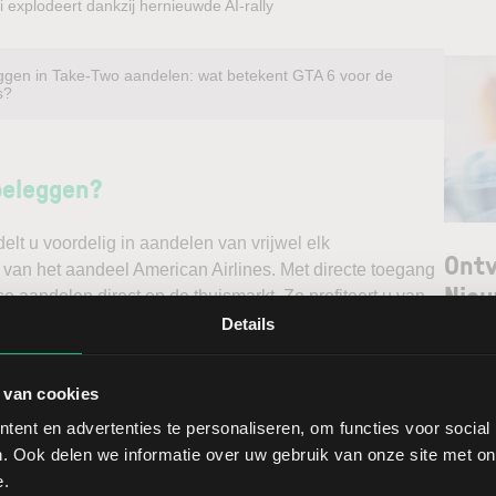
 explodeert dankzij hernieuwde AI-rally
ggen in Take-Two aandelen: wat betekent GTA 6 voor de
s?
beleggen?
t u voordelig in aandelen van vrijwel elk
Ontv
 van het aandeel American Airlines. Met directe toegang
Nieu
e aandelen direct op de thuismarkt. Zo profiteert u van
. Handelen doet u daarnaast via een stabiel platform
Details
irect gedegen analyses kunt maken. Belegt u met het oog
Selec
f verwacht u een dalende koers en gaat u short*?
 van cookies
W
ent en advertenties te personaliseren, om functies voor social
ggen. Ontdek alle voordelen van beleggen via een
L
. Ook delen we informatie over uw gebruik van onze site met on
t.
T
e.