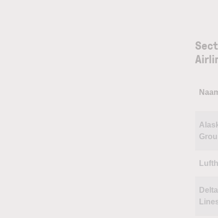
Sect
Airl
Naa
Alask
Grou
Luft
Delta
Line