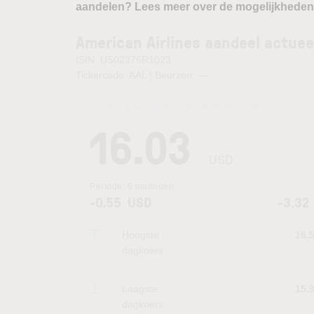
aandelen? Lees meer over de mogelijkheden
American Airlines aandeel actuee
ISIN: US02376R1023
Tickercode: AAL | Beurzen:
—
Laatste koersupdate:
06.08.2026 22:46
uur
16.03
USD
Periode:
6 maanden
-0.55
USD
-3.32
Hoogste
16.
dagkoers
Laagste
15.
dagkoers