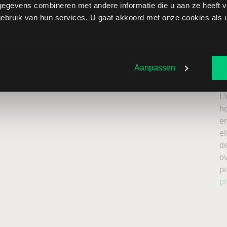
egevens combineren met andere informatie die u aan ze heeft ve
ican Airlines brengt extra risico’s met zich mee: als de
bruik van hun services. U gaat akkoord met onze cookies als u 
verliezen onbeperkt oplopen. Het is belangrijk om deze
issing en enkel te beleggen met kapitaal dat u kunt
Ik
n
Aanpassen
roker
a
n
L
h
en
el
de
o
p
pr