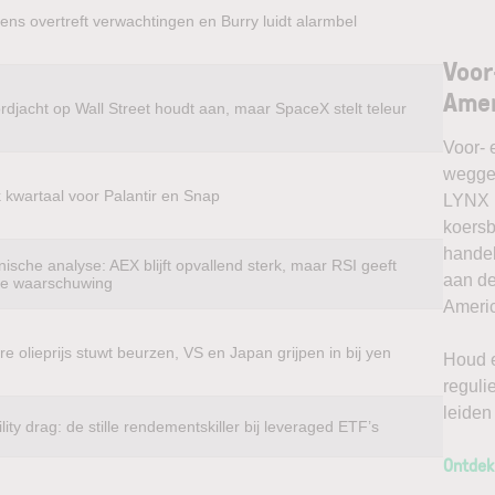
ens overtreft verwachtingen en Burry luidt alarmbel
Voor
Amer
rdjacht op Wall Street houdt aan, maar SpaceX stelt teleur
Voor- 
weggel
k kwartaal voor Palantir en Snap
LYNX k
koersb
handel
ische analyse: AEX blijft opvallend sterk, maar RSI geeft
aan de
te waarschuwing
Americ
e olieprijs stuwt beurzen, VS en Japan grijpen in bij yen
Houd e
reguli
leiden
ility drag: de stille rendementskiller bij leveraged ETF’s
Ontdek