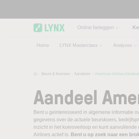
Skip to main content
Online beleggen
Ke
Home
LYNX Masterclass
Analyses
Beurs & Koersen
Aandelen
American Airlines Aandee
Aandeel Amer
Bent u geïnteresseerd in algemene informatie ov
gegevens over de actuele beurskoers, bedrijfsprofi
inzicht in het koersverloop en kunt aanvullende
Airlines actief is.
Bent u op zoek naar een bro