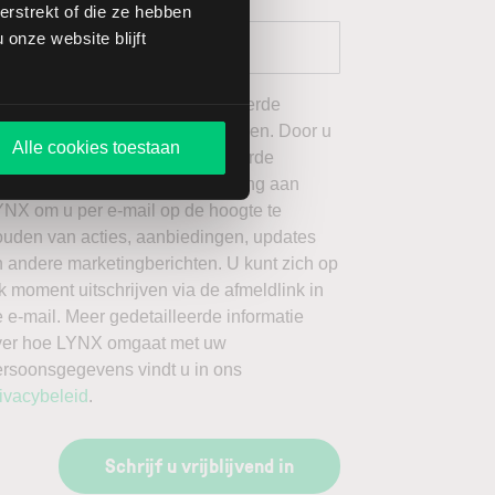
rstrekt of die ze hebben
onze website blijft
 wil graag de door mij geselecteerde
ieuwsbrieven van LYNX ontvangen. Door u
Alle cookies toestaan
an te melden voor de geselecteerde
ieuwsbrieven, geeft u toestemming aan
YNX om u per e-mail op de hoogte te
ouden van acties, aanbiedingen, updates
 andere marketingberichten. U kunt zich op
k moment uitschrijven via de afmeldlink in
 e-mail. Meer gedetailleerde informatie
ver hoe LYNX omgaat met uw
ersoonsgegevens vindt u in ons
ivacybeleid
.
Schrijf u vrijblijvend in