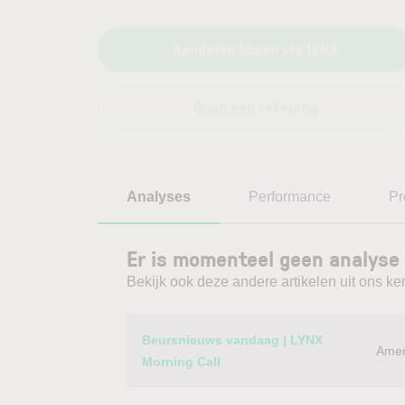
Aandelen kopen via LYNX
Open een rekening
Analyses
Performance
Pr
Er is momenteel geen analyse 
Bekijk ook deze andere artikelen uit ons ke
Category
Titel
Beursnieuws vandaag | LYNX
Amer
Morning Call