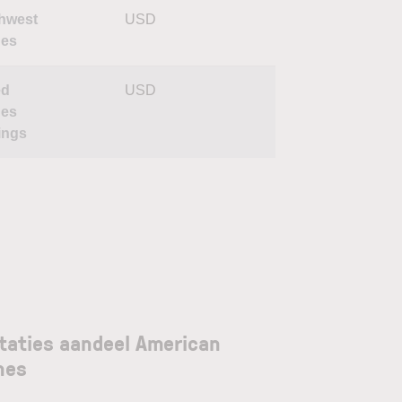
hwest
USD
nes
ed
USD
nes
ings
taties aandeel American
ines