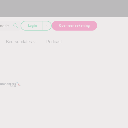
Login
Open een rekening
matie
Beursupdates
Podcast