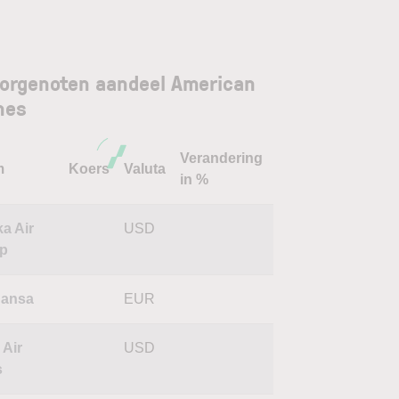
orgenoten aandeel American
ines
Verandering
m
Koers
Valuta
in %
a Air
USD
p
hansa
EUR
 Air
USD
s