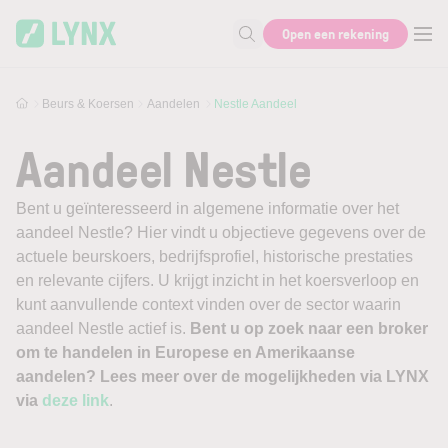
Skip to main content
Open een rekening
Zoek naar informatie
Beurs & Koersen
Aandelen
Nestle Aandeel
Aandeel Nestle
Bent u geïnteresseerd in algemene informatie over het
aandeel Nestle? Hier vindt u objectieve gegevens over de
actuele beurskoers, bedrijfsprofiel, historische prestaties
en relevante cijfers. U krijgt inzicht in het koersverloop en
kunt aanvullende context vinden over de sector waarin
aandeel Nestle actief is.
Bent u op zoek naar een broker
om te handelen in Europese en Amerikaanse
aandelen? Lees meer over de mogelijkheden via LYNX
via
deze link
.