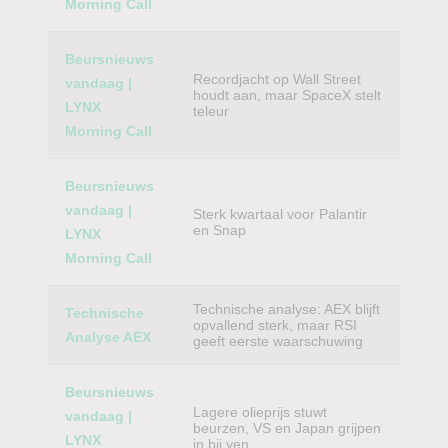
Morning Call
Beursnieuws
Recordjacht op Wall Street
vandaag |
houdt aan, maar SpaceX stelt
LYNX
teleur
Morning Call
Beursnieuws
vandaag |
Sterk kwartaal voor Palantir
en Snap
LYNX
Morning Call
Technische analyse: AEX blijft
Technische
opvallend sterk, maar RSI
Analyse AEX
geeft eerste waarschuwing
Beursnieuws
Lagere olieprijs stuwt
vandaag |
beurzen, VS en Japan grijpen
LYNX
in bij yen