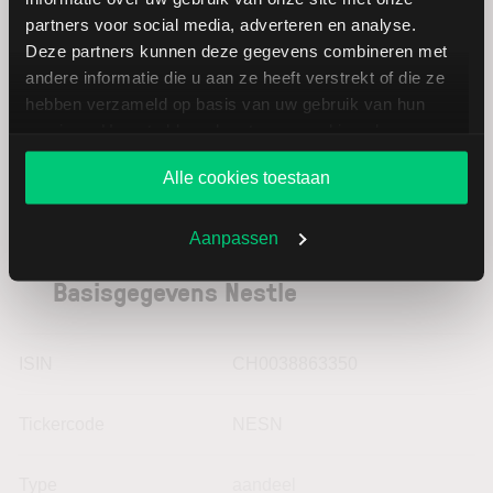
Cl A
partners voor social media, adverteren en analyse.
Deze partners kunnen deze gegevens combineren met
Medifast
USD
andere informatie die u aan ze heeft verstrekt of die ze
hebben verzameld op basis van uw gebruik van hun
services. U gaat akkoord met onze cookies als u onze
website blijft gebruiken.
Alle cookies toestaan
Aanpassen
Basisgegevens Nestle
ISIN
CH0038863350
Tickercode
NESN
Type
aandeel