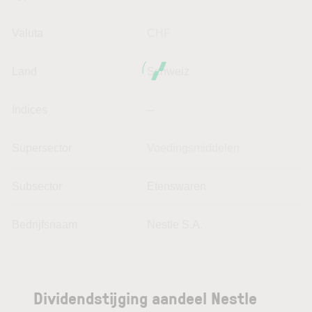
Valuta
CHF
Land
Schweiz
Indices
--
Supersector
Voedingsmiddelen
Subsector
Etenswaren
Bedrijfsnaam
Nestle S.A.
Dividendstijging aandeel Nestle