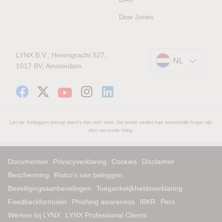
Dow Jones
LYNX B.V., Herengracht 527,
NL
1017 BV, Amsterdam
Let op: beleggen brengt risico's met zich mee. Uw totale verlies kan aanzienlijk hoger zijn
dan uw totale inleg.
Documenten
Privacyverklaring
Cookies
Disclaimer
Bescherming
Risico’s van beleggen
Beveiligingsaanbevelingen
Toegankelijkheidsverklaring
Feedbackformulier
Phishing awareness
IBKR
Pers
Werken bij LYNX
LYNX Professional Clients