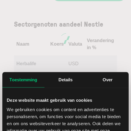
Sectorgenoten aandeel Nestle
Verandering
Naam
Koers
Valuta
in %
Herbalife
USD
Toestemming
Details
Over
The Kraft
USD
Heinz
Deze website maakt gebruik van cookies
Conagra
USD
We gebruiken cookies om content en advertenties te
Brands
personaliseren, om functies voor social media te bieden
en om ons websiteverkeer te analyseren. Ook delen we
Tyson Foods
USD
informatie over uw gebruik van onze site met onze