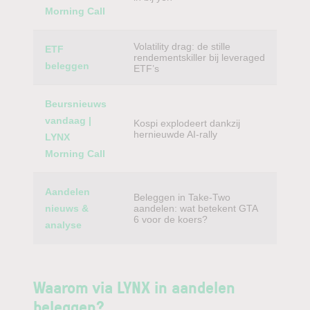
Morning Call
Volatility drag: de stille
ETF
rendementskiller bij leveraged
beleggen
ETF’s
Beursnieuws
vandaag |
Kospi explodeert dankzij
hernieuwde AI-rally
LYNX
Morning Call
Aandelen
Beleggen in Take-Two
nieuws &
aandelen: wat betekent GTA
6 voor de koers?
analyse
Waarom via LYNX in aandelen
beleggen?