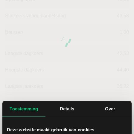
Slotkoers vorige handelsdag
43,58
Beurzen
1,00
Laagste dagkoers
42,53
Hoogste dagkoers
44,40
Laagste jaarkoers
35,22
Hoogste jaarkoers
50,56
Toestemming
Details
Over
Laagste koers 52 weken
35,22
Deze website maakt gebruik van cookies