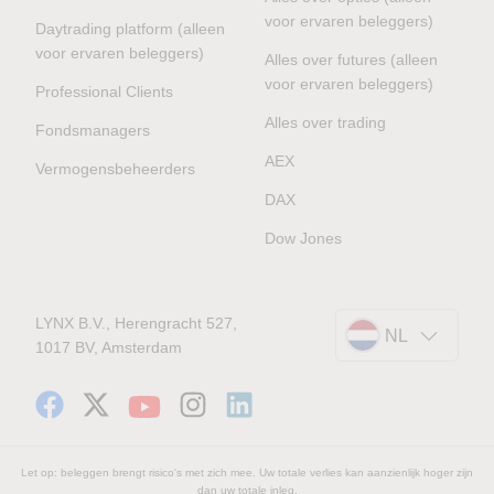
voor ervaren beleggers)
Daytrading platform (alleen
voor ervaren beleggers)
Alles over futures (alleen
voor ervaren beleggers)
Professional Clients
Alles over trading
Fondsmanagers
AEX
Vermogensbeheerders
DAX
Dow Jones
LYNX B.V., Herengracht 527,
NL
1017 BV, Amsterdam
Let op: beleggen brengt risico's met zich mee. Uw totale verlies kan aanzienlijk hoger zijn
dan uw totale inleg.