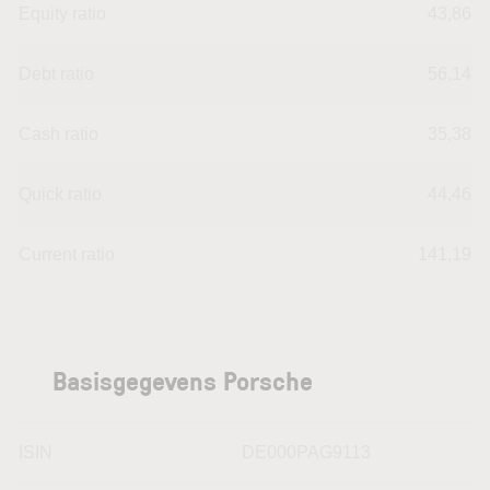
Equity ratio
43,86
Debt ratio
56,14
Cash ratio
35,38
Quick ratio
44,46
Current ratio
141,19
Basisgegevens Porsche
ISIN
DE000PAG9113