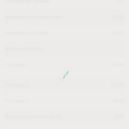
Cashflow per aandeel
3,97
Intensiteit van investeringen
62,18
Intensiteit van arbeid
37,82
Werkkapitaal (mln.)
--
Cashratio 1
70,54
Cashratio 2
117,75
Cashratio 3
99,52
Return on Investment (ROI)
0,82