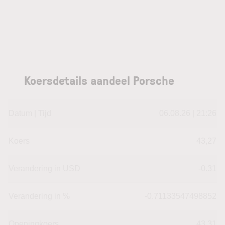
Koersdetails aandeel Porsche
Datum | Tijd
06.08.26 | 21:26
Koers
43,27
Verandering in USD
-0.31
Verandering in %
-0.71133547498852
Openingkoers
43,31