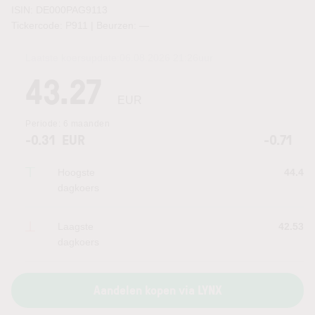
ISIN: DE000PAG9113
Tickercode: P911 | Beurzen:
—
Laatste koersupdate:
06.08.2026 21:26
uur
43.27
EUR
Periode:
6 maanden
-0.31
EUR
-0.71
Hoogste
44.4
dagkoers
Laagste
42.53
dagkoers
Aandelen kopen via LYNX