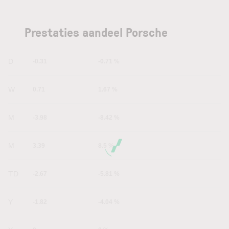
Prestaties aandeel Porsche
1D
-0.31
-0.71 %
1W
0.71
1.67 %
1M
-3.98
-8.42 %
6M
3.39
8.5 %
YTD
-2.67
-5.81 %
1Y
-1.82
-4.04 %