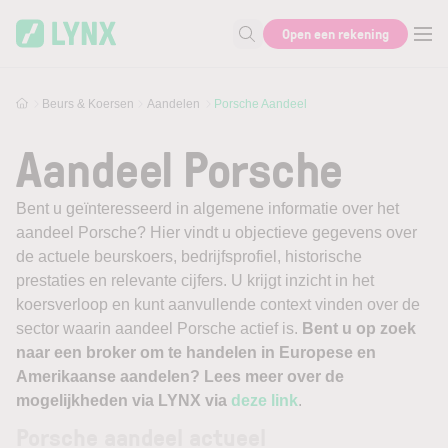
Skip to main content
Open een rekening
Zoek naar informatie
Beurs & Koersen
Aandelen
Porsche Aandeel
Aandeel Porsche
Bent u geïnteresseerd in algemene informatie over het
aandeel Porsche? Hier vindt u objectieve gegevens over
de actuele beurskoers, bedrijfsprofiel, historische
prestaties en relevante cijfers. U krijgt inzicht in het
koersverloop en kunt aanvullende context vinden over de
sector waarin aandeel Porsche actief is.
Bent u op zoek
naar een broker om te handelen in Europese en
Amerikaanse aandelen? Lees meer over de
mogelijkheden via LYNX via
deze link
.
Porsche aandeel actueel