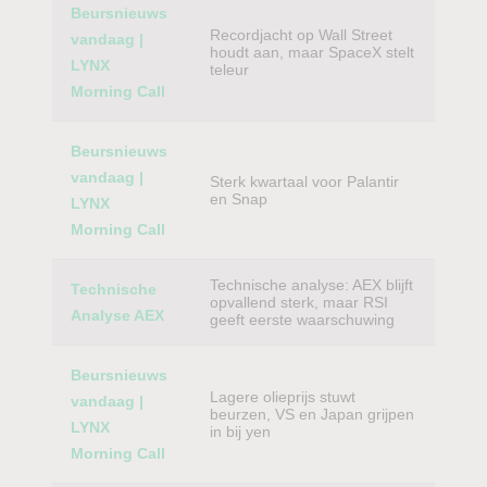
Beursnieuws
Recordjacht op Wall Street
vandaag |
houdt aan, maar SpaceX stelt
LYNX
teleur
Morning Call
Beursnieuws
vandaag |
Sterk kwartaal voor Palantir
en Snap
LYNX
Morning Call
Technische analyse: AEX blijft
Technische
opvallend sterk, maar RSI
Analyse AEX
geeft eerste waarschuwing
Beursnieuws
Lagere olieprijs stuwt
vandaag |
beurzen, VS en Japan grijpen
LYNX
in bij yen
Morning Call