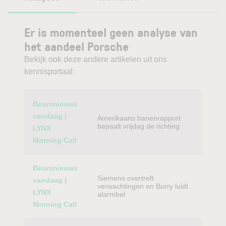
Er is momenteel geen analyse van
het aandeel Porsche
Bekijk ook deze andere artikelen uit ons
kennisportaal:
Category
Titel
Beursnieuws
vandaag |
Amerikaans banenrapport
bepaalt vrijdag de richting
LYNX
Morning Call
Beursnieuws
Siemens overtreft
vandaag |
verwachtingen en Burry luidt
LYNX
alarmbel
Morning Call