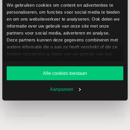
Hoogste koers 52 weken
50,56
We gebruiken cookies om content en advertenties te
personaliseren, om functies voor social media te bieden
Marktkapitalisatie (mld.)
19,88
en om ons websiteverkeer te analyseren. Ook delen we
informatie over uw gebruik van onze site met onze
partners voor social media, adverteren en analyse.
Deze partners kunnen deze gegevens combineren met
andere informatie die u aan ze heeft verstrekt of die ze
hebben verzameld op basis van uw gebruik van hun
Porsche: fundamentele cijfers in
services. U gaat akkoord met onze cookies als u onze
EUR
website blijft gebruiken.
Alle cookies toestaan
Dividendrendement
--
Aanpassen
Omzet ratio
1,19
Omzet per aandeel
39,82