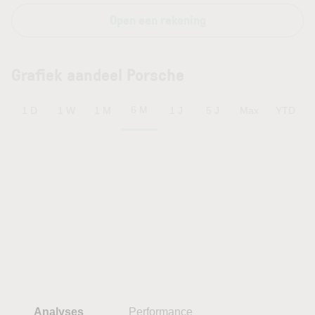
Open een rekening
Grafiek aandeel Porsche
6 M
1 D
1 W
1 M
1 J
5 J
Max
YTD
Analyses
Performance