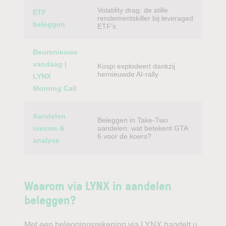
Volatility drag: de stille
ETF
rendementskiller bij leveraged
beleggen
ETF’s
Beursnieuws
vandaag |
Kospi explodeert dankzij
hernieuwde AI-rally
LYNX
Morning Call
Aandelen
Beleggen in Take-Two
nieuws &
aandelen: wat betekent GTA
6 voor de koers?
analyse
Waarom via LYNX in aandelen
beleggen?
Met een beleggingsrekening via LYNX handelt u