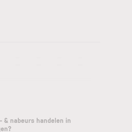
—
—
—
—
—
—
—
—
- & nabeurs handelen in
gen?