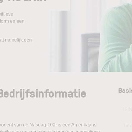
itieve
tform en een
aat namelijk één
Bedrijfsinformatie
Basi
ISI
mponent van de Nasdaq-100, is een Amerikaans
Tic
 ontwikkelen en commercialiseren van innovatieve,