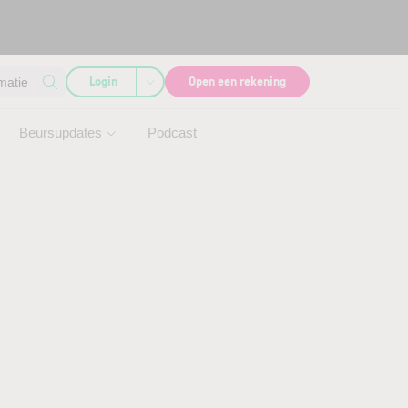
Login
Open een rekening
matie
Beursupdates
Podcast