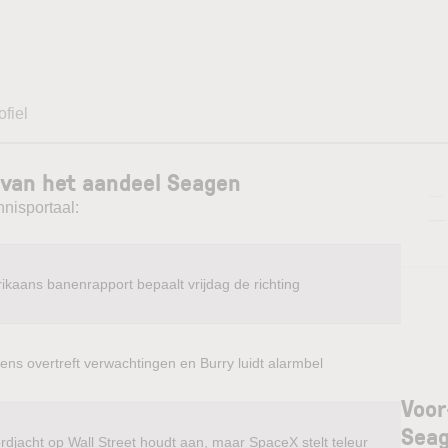
ofiel
 van het aandeel Seagen
—
nnisportaal:
—
ikaans banenrapport bepaalt vrijdag de richting
ens overtreft verwachtingen en Burry luidt alarmbel
Voor
Sea
rdjacht op Wall Street houdt aan, maar SpaceX stelt teleur