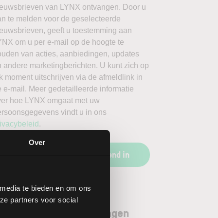
ieuwsbrieven van LYNX ontvangen. Door u
an te melden voor de geselecteerde
ieuwsbrieven, geeft u toestemming aan
YNX om u per e-mail op de hoogte te
ouden van acties, aanbiedingen, updates
 andere marketingberichten. U kunt zich op
k moment uitschrijven via de afmeldlink in
 e-mail. Meer gedetailleerde informatie
ver hoe LYNX omgaat met uw
ersoonsgegevens vindt u in ons
ivacybeleid
.
Over
Schrijf u vrijblijvend in
 media te bieden en om ons
ze partners voor social
orgenoten aandeel Seagen