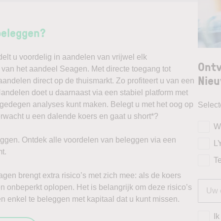
beleggen?
t u voordelig in aandelen van vrijwel elk
Ontv
k van het aandeel Seagen. Met directe toegang tot
Nieu
andelen direct op de thuismarkt. Zo profiteert u van een
ndelen doet u daarnaast via een stabiel platform met
t gedegen analyses kunt maken. Belegt u met het oog op
Selec
erwacht u een dalende koers en gaat u short*?
W
ggen. Ontdek alle voordelen van beleggen via een
L
t.
T
gen brengt extra risico’s met zich mee: als de koers
zen onbeperkt oplopen. Het is belangrijk om deze risico’s
 enkel te beleggen met kapitaal dat u kunt missen.
Ik