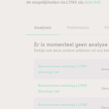
de mogelijkheden via LYNX via
deze link
.
Analyses
Performance
Pr
Er is momenteel geen analyse
Bekijk ook deze andere artikelen uit ons ke
Category
Titel
Beursnieuws vandaag | LYNX
Amer
Morning Call
Beursnieuws vandaag | LYNX
Siem
Morning Call
Beursnieuws vandaag | LYNX
Reco