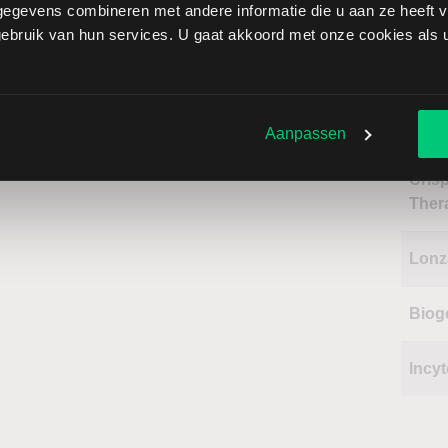
egevens combineren met andere informatie die u aan ze heeft ve
bruik van hun services. U gaat akkoord met onze cookies als u 
Naa
Illum
Aanpassen
Cris
Ther
Lonz
Biog
Incyt