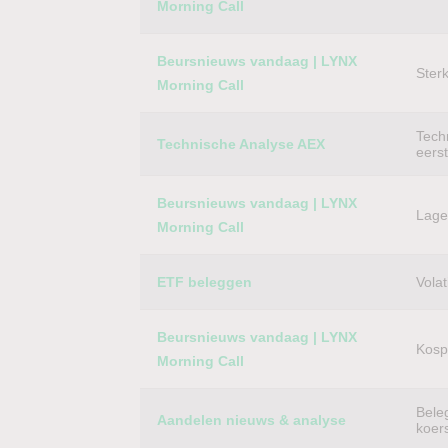
Morning Call
Beursnieuws vandaag | LYNX
Ster
Morning Call
Techn
Technische Analyse AEX
eers
Beursnieuws vandaag | LYNX
Lager
Morning Call
ETF beleggen
Volat
Beursnieuws vandaag | LYNX
Kospi
Morning Call
Bele
Aandelen nieuws & analyse
koer