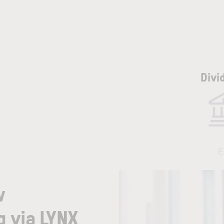
Divi
E
w
g via LYNX