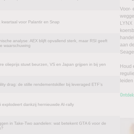
Voor- 
weggel
k kwartaal voor Palantir en Snap
LYNX k
koersb
handel
ische analyse: AEX blijft opvallend sterk, maar RSI geeft
aan de
te waarschuwing
Seagen
e olieprijs stuwt beurzen, VS en Japan grijpen in bij yen
Houd e
reguli
leiden
ility drag: de stille rendementskiller bij leveraged ETF’s
Ontdek
 explodeert dankzij hernieuwde AI-rally
ggen in Take-Two aandelen: wat betekent GTA 6 voor de
s?