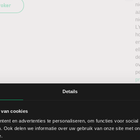
roker
n
a
n
L
h
en
el
de
o
p
pr
Details
 van cookies
ent en advertenties te personaliseren, om functies voor social
. Ook delen we informatie over uw gebruik van onze site met on
Sect
e.