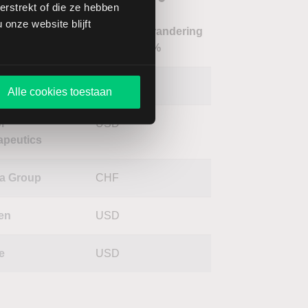
rstrekt of die ze hebben
onze website blijft
Verandering
m
Koers
Valuta
in %
ina
USD
Alle cookies toestaan
pr
USD
apeutics
a Group
CHF
en
USD
e
USD