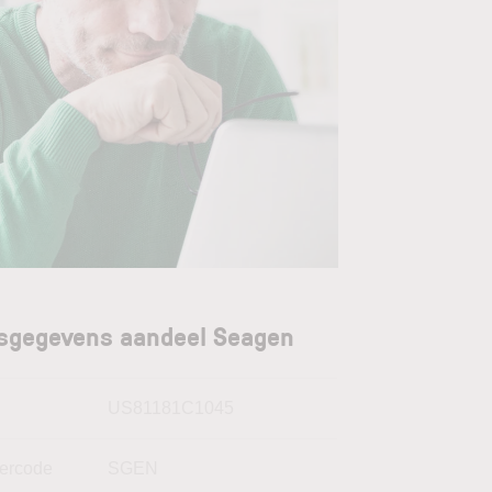
sgegevens aandeel Seagen
N
US81181C1045
kercode
SGEN