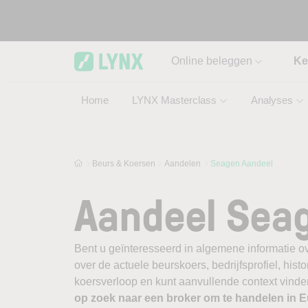
Skip to main content
Online beleggen
Ke
Home
LYNX Masterclass
Analyses
Beurs & Koersen
Aandelen
Seagen Aandeel
Aandeel Sea
Bent u geïnteresseerd in algemene informatie o
over de actuele beurskoers, bedrijfsprofiel, histor
koersverloop en kunt aanvullende context vinde
op zoek naar een broker om te handelen in