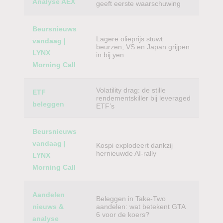
Analyse AEX
geeft eerste waarschuwing
Beursnieuws
Lagere olieprijs stuwt
vandaag |
beurzen, VS en Japan grijpen
LYNX
in bij yen
Morning Call
Volatility drag: de stille
ETF
rendementskiller bij leveraged
beleggen
ETF’s
Beursnieuws
vandaag |
Kospi explodeert dankzij
hernieuwde AI-rally
LYNX
Morning Call
Aandelen
Beleggen in Take-Two
nieuws &
aandelen: wat betekent GTA
6 voor de koers?
analyse