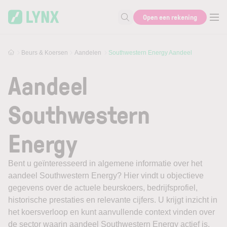
Skip to main content
Open een rekening
Zoek naar informatie
Beurs & Koersen
Aandelen
Southwestern Energy Aandeel
Aandeel
Southwestern
Energy
Bent u geïnteresseerd in algemene informatie over het
aandeel Southwestern Energy? Hier vindt u objectieve
gegevens over de actuele beurskoers, bedrijfsprofiel,
historische prestaties en relevante cijfers. U krijgt inzicht in
het koersverloop en kunt aanvullende context vinden over
de sector waarin aandeel Southwestern Energy actief is.