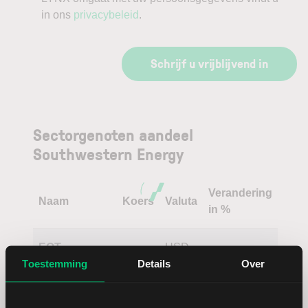
in ons
privacybeleid
.
Schrijf u vrijblijvend in
Sectorgenoten aandeel
Southwestern Energy
Verandering
Naam
Koers
Valuta
in %
EQT
USD
Toestemming
Details
Over
EOG
USD
Resources