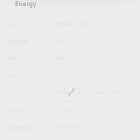
Energy
ISIN
US8454671095
Tickercode
SWN
Type
aandeel
Valuta
USD
Land
Vereinigte Staaten von Amerika
Indices
S&P 500
Supersector
Energiesector