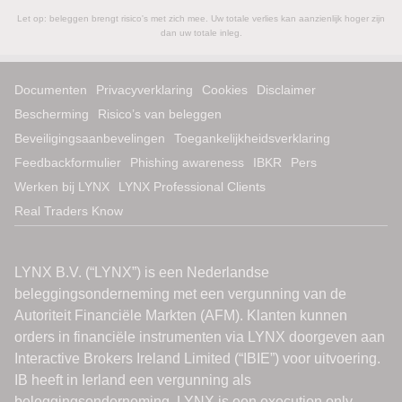
Let op: beleggen brengt risico's met zich mee. Uw totale verlies kan aanzienlijk hoger zijn
dan uw totale inleg.
Documenten
Privacyverklaring
Cookies
Disclaimer
Bescherming
Risico’s van beleggen
Beveiligingsaanbevelingen
Toegankelijkheidsverklaring
Feedbackformulier
Phishing awareness
IBKR
Pers
Werken bij LYNX
LYNX Professional Clients
Real Traders Know