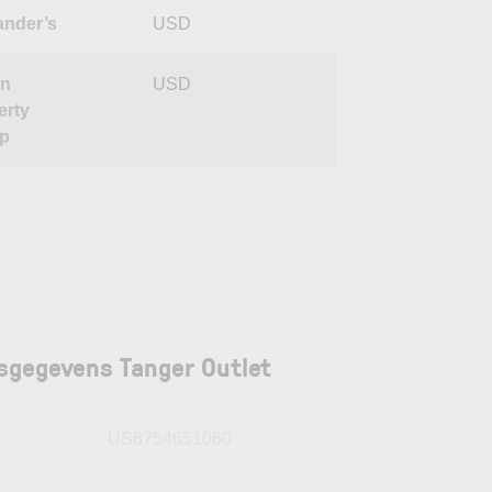
ander’s
USD
on
USD
erty
p
sgegevens Tanger Outlet
N
US8754651060