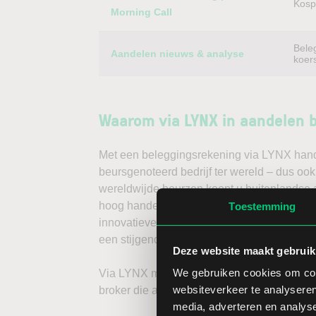
Kospi
Morning Call
Bele
Aandelen nieuws & analyse
koer
Waarom via LYNX in aandelen 
Met een beleggingsrekening via LYNX handel
beursgenoteerd bedrijf ter wereld – dus ook
wereldwijde beurzen koopt u buitenlandse a
hoog handelsvolume en een lage spread. Ha
Toestemming
innovatieve trading tools, waarmee u direc
een stijgende koers door long te gaan, of v
Deze website maakt gebruik
We gebruiken cookies om cont
Via LYNX maakt u de volgende stap in bele
websiteverkeer te analyseren
broker die aandelenbeleggers serieus neem
media, adverteren en analys