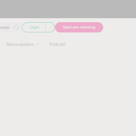
Login
Open een rekening
matie
Beursupdates
Podcast