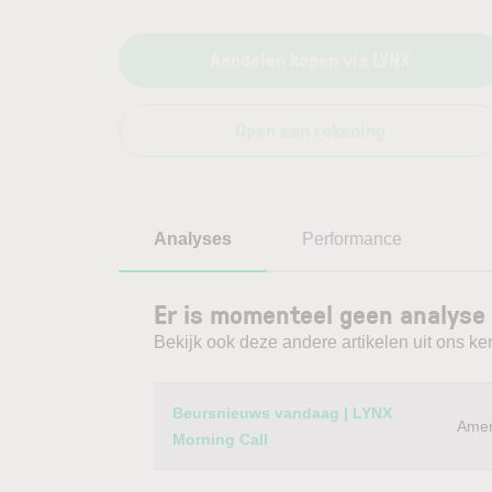
Aandelen kopen via LYNX
Open een rekening
Analyses
Performance
Er is momenteel geen analyse 
Bekijk ook deze andere artikelen uit ons ke
Category
Titel
Beursnieuws vandaag | LYNX
Amer
Morning Call