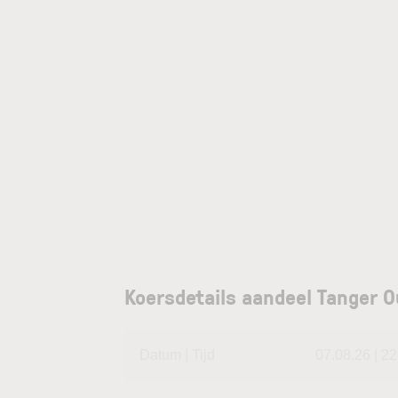
Koersdetails aandeel Tanger O
Datum | Tijd
07.08.26 | 22