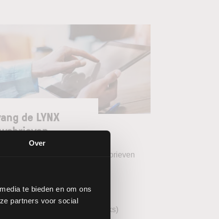
ang de LYNX
wsbrieven
Over
teer uw gewenste LYNX Nieuwsbrieven
eekoverzicht (wekelijks)
 media te bieden en om ons
YNX Morning Call (dagelijks)
ze partners voor social
echnische analyse AEX (wekelijks)