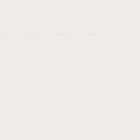
1 J
5 J
Max
YTD