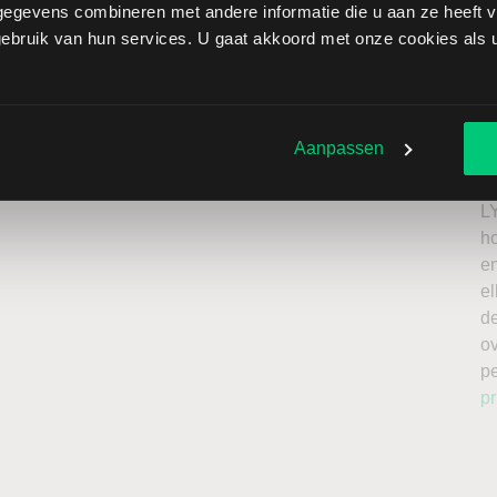
egevens combineren met andere informatie die u aan ze heeft ve
er Outlet brengt extra risico’s met zich mee: als de
bruik van hun services. U gaat akkoord met onze cookies als u 
verliezen onbeperkt oplopen. Het is belangrijk om deze
issing en enkel te beleggen met kapitaal dat u kunt
Ik
n
Aanpassen
roker
a
n
L
h
en
el
de
o
p
pr