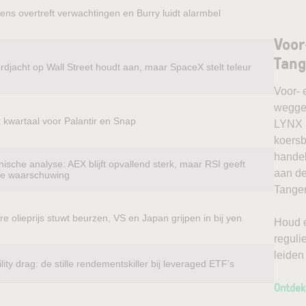
ens overtreft verwachtingen en Burry luidt alarmbel
Voor
Tang
rdjacht op Wall Street houdt aan, maar SpaceX stelt teleur
Voor- 
weggel
k kwartaal voor Palantir en Snap
LYNX k
koersb
handel
ische analyse: AEX blijft opvallend sterk, maar RSI geeft
aan de
te waarschuwing
Tanger
e olieprijs stuwt beurzen, VS en Japan grijpen in bij yen
Houd e
reguli
leiden
ility drag: de stille rendementskiller bij leveraged ETF’s
Ontdek