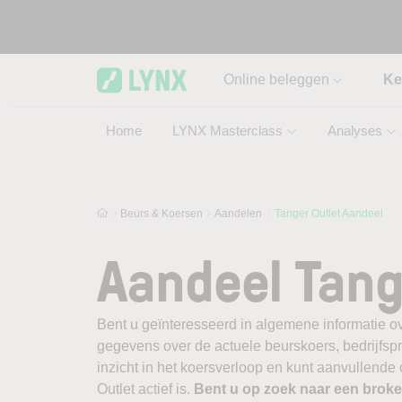
Skip to main content
Online beleggen
Ke
Home
LYNX Masterclass
Analyses
Beurs & Koersen
Aandelen
Tanger Outlet Aandeel
Aandeel Tang
Bent u geïnteresseerd in algemene informatie ov
gegevens over de actuele beurskoers, bedrijfsprofi
inzicht in het koersverloop en kunt aanvullende
Outlet actief is.
Bent u op zoek naar een brok