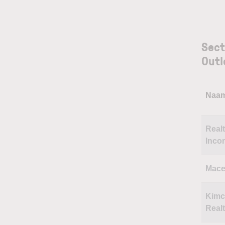
Sect
Outl
Naa
Real
Inco
Mace
Kim
Real