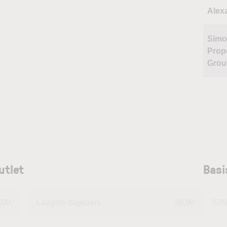
Alex
Sim
Prop
Grou
utlet
Basi
:00
Laagste dagkoers
38,90
ISI