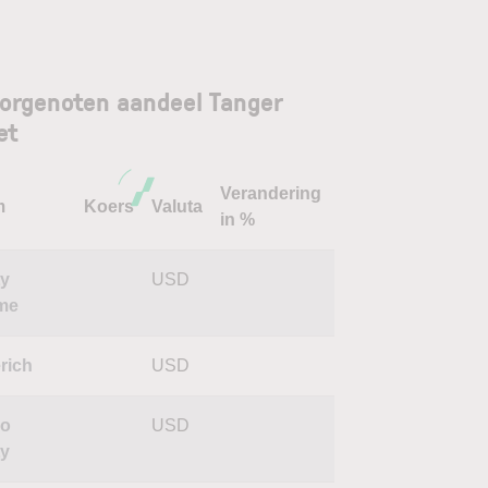
orgenoten aandeel Tanger
et
Verandering
m
Koers
Valuta
in %
ty
USD
me
rich
USD
co
USD
ty