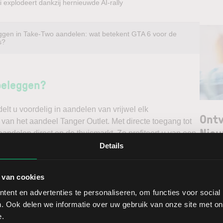
 explodeert dankzij hernieuwde AI-rally
ggen in Take-Two aandelen: wat betekent GTA 6 voor de
s?
beleggen?
t u voordelig in aandelen van vrijwel elk
Ontv
 van het aandeel Tanger Outlet. Met directe toegang tot
Nieu
andelen direct op de thuismarkt. Zo profiteert u van een
ndelen doet u daarnaast via een stabiel platform met
Details
t gedegen analyses kunt maken. Belegt u met het oog op
Selec
erwacht u een dalende koers en gaat u short*?
 van cookies
W
ent en advertenties te personaliseren, om functies voor social
ggen. Ontdek alle voordelen van beleggen via een
L
. Ook delen we informatie over uw gebruik van onze site met on
t.
T
e.