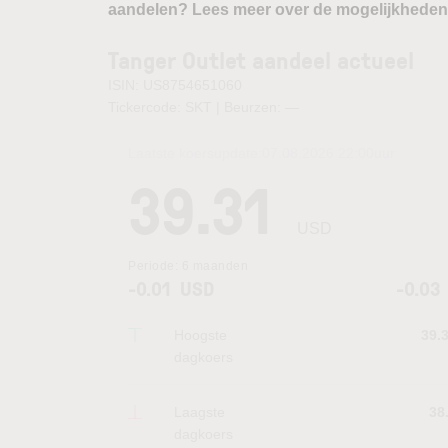
aandelen? Lees meer over de mogelijkheden
Tanger Outlet aandeel actueel
ISIN: US8754651060
Tickercode: SKT | Beurzen:
—
Laatste koersupdate:
07.08.2026 22:00
uur
39.31
USD
Periode:
6 maanden
-0.01
USD
-0.03
Hoogste
39.
dagkoers
Laagste
38
dagkoers