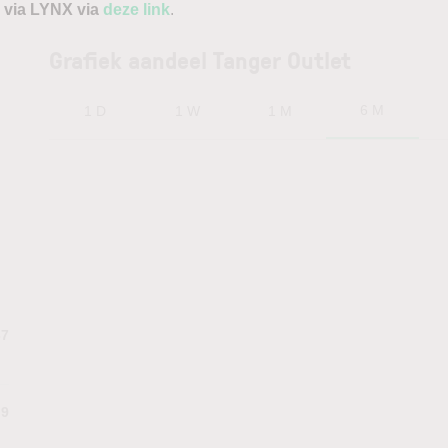
 via LYNX via
deze link
.
Grafiek aandeel Tanger Outlet
6 M
1 D
1 W
1 M
37
.9