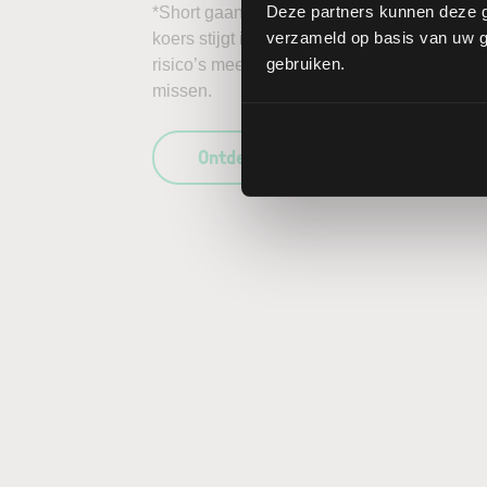
Deze partners kunnen deze g
*Short gaan in bijvoorbeeld het aandeel Tang
verzameld op basis van uw ge
koers stijgt in plaats van daalt, kunnen de 
gebruiken.
risico’s mee te wegen in uw beleggingsbesl
missen.
Ontdek wat LYNX uniek maakt als b