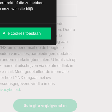
rstrekt of die ze hebben
onze website blijft
 wil graag de door mij geselecteerde
ieuwsbrieven van LYNX ontvangen. Door u
Alle cookies toestaan
an te melden voor de geselecteerde
ieuwsbrieven, geeft u toestemming aan
YNX om u per e-mail op de hoogte te
ouden van acties, aanbiedingen, updates
 andere marketingberichten. U kunt zich op
k moment uitschrijven via de afmeldlink in
 e-mail. Meer gedetailleerde informatie
ver hoe LYNX omgaat met uw
ersoonsgegevens vindt u in ons
ivacybeleid
.
Schrijf u vrijblijvend in