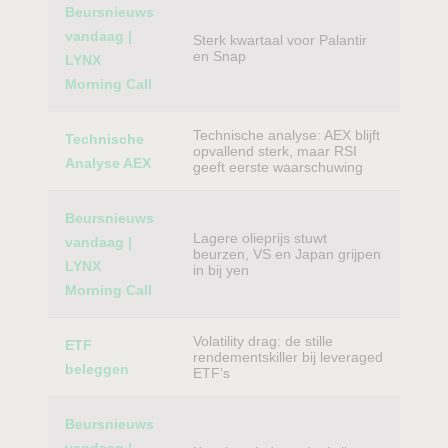
Beursnieuws
vandaag |
Sterk kwartaal voor Palantir
en Snap
LYNX
Morning Call
Technische analyse: AEX blijft
Technische
opvallend sterk, maar RSI
Analyse AEX
geeft eerste waarschuwing
Beursnieuws
Lagere olieprijs stuwt
vandaag |
beurzen, VS en Japan grijpen
LYNX
in bij yen
Morning Call
Volatility drag: de stille
ETF
rendementskiller bij leveraged
beleggen
ETF’s
Beursnieuws