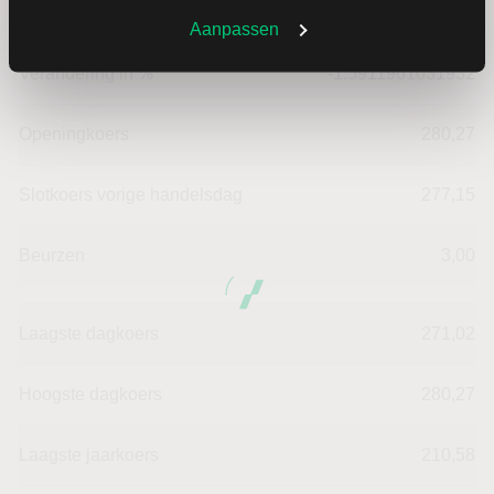
Verandering in USD
-4.41
Aanpassen
Verandering in %
-1.5911961031932
Openingkoers
280,27
Slotkoers vorige handelsdag
277,15
Beurzen
3,00
Laagste dagkoers
271,02
Hoogste dagkoers
280,27
Laagste jaarkoers
210,58