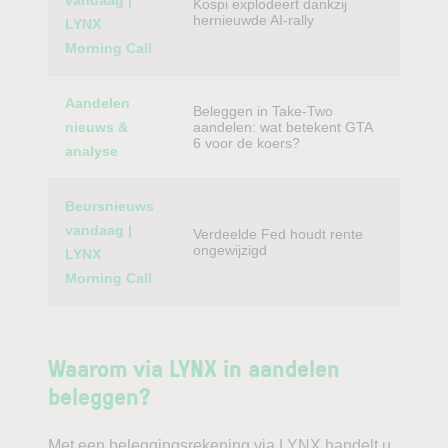
vandaag |
Kospi explodeert dankzij
hernieuwde AI-rally
LYNX
Morning Call
Aandelen
Beleggen in Take-Two
nieuws &
aandelen: wat betekent GTA
6 voor de koers?
analyse
Beursnieuws
vandaag |
Verdeelde Fed houdt rente
ongewijzigd
LYNX
Morning Call
Waarom via LYNX in aandelen
beleggen?
Met een beleggingsrekening via LYNX handelt u