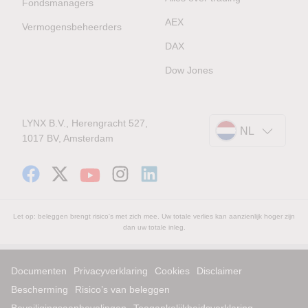
Fondsmanagers
AEX
Vermogensbeheerders
DAX
Dow Jones
LYNX B.V., Herengracht 527,
NL
1017 BV, Amsterdam
Let op: beleggen brengt risico's met zich mee. Uw totale verlies kan aanzienlijk hoger zijn
dan uw totale inleg.
Documenten
Privacyverklaring
Cookies
Disclaimer
Bescherming
Risico’s van beleggen
Beveiligingsaanbevelingen
Toegankelijkheidsverklaring