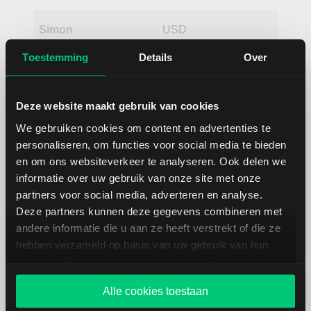
Simon
USD
Property
Toestemming
Details
Over
Group
Deze website maakt gebruik van cookies
We gebruiken cookies om content en advertenties te
personaliseren, om functies voor social media te bieden
en om ons websiteverkeer te analyseren. Ook delen we
informatie over uw gebruik van onze site met onze
Koersdetails aandeel Alexander's
partners voor social media, adverteren en analyse.
Deze partners kunnen deze gegevens combineren met
andere informatie die u aan ze heeft verstrekt of die ze
Datum | Tijd
06.08.26 | 22:00
hebben verzameld op basis van uw gebruik van hun
services. U gaat akkoord met onze cookies als u onze
website blijft gebruiken.
Koers
272,74
Alle cookies toestaan