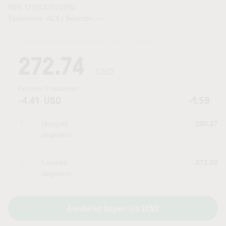
ISIN: US0147521092
Tickercode: ALX | Beurzen:
—
Laatste koersupdate:
06.08.2026 22:00
uur
272.74
USD
Periode:
6 maanden
-4.41
USD
-1.59
Hoogste
280.27
dagkoers
Laagste
271.02
dagkoers
Aandelen kopen via LYNX