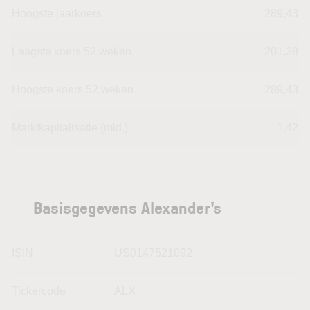
Hoogste jaarkoers
289,43
Laagste koers 52 weken
201,28
Hoogste koers 52 weken
289,43
Marktkapitalisatie (mld.)
1,42
Basisgegevens Alexander's
ISIN
US0147521092
Tickercode
ALX