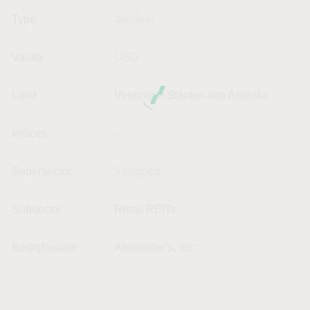
Type
aandeel
Valuta
USD
Land
Vereinigte Staaten von Amerika
Indices
--
Supersector
Vastgoed
Subsector
Retail REITs
Bedrijfsnaam
Alexander’s, Inc.