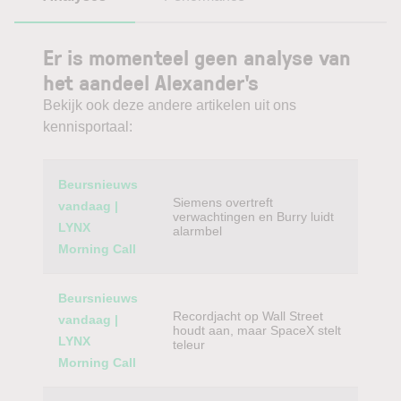
Er is momenteel geen analyse van
het aandeel Alexander's
Bekijk ook deze andere artikelen uit ons
kennisportaal:
Category
Titel
Beursnieuws
Siemens overtreft
vandaag |
verwachtingen en Burry luidt
LYNX
alarmbel
Morning Call
Beursnieuws
Recordjacht op Wall Street
vandaag |
houdt aan, maar SpaceX stelt
LYNX
teleur
Morning Call