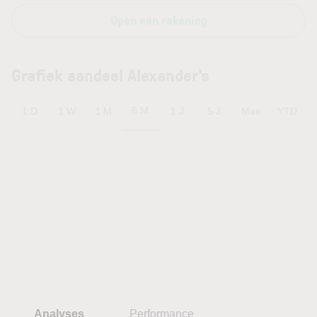
Open een rekening
Grafiek aandeel Alexander's
6 M
1 D
1 W
1 M
1 J
5 J
Max
YTD
Analyses
Performance