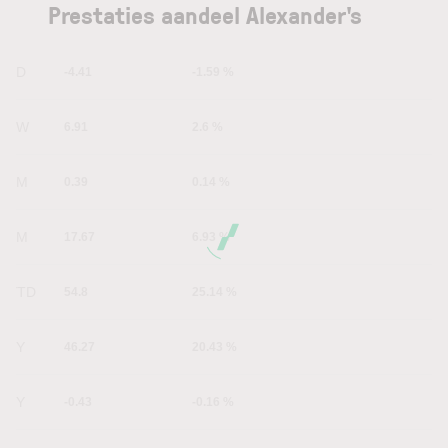
Prestaties aandeel Alexander's
1D
-4.41
-1.59 %
1W
6.91
2.6 %
1M
0.39
0.14 %
6M
17.67
6.93 %
YTD
54.8
25.14 %
1Y
46.27
20.43 %
5Y
-0.43
-0.16 %