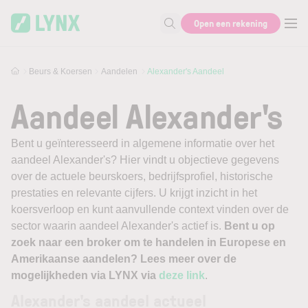
Skip to main content
Open een rekening
Zoek naar informatie
Beurs & Koersen
Aandelen
Alexander's Aandeel
Aandeel Alexander's
Bent u geïnteresseerd in algemene informatie over het
aandeel Alexander's? Hier vindt u objectieve gegevens
over de actuele beurskoers, bedrijfsprofiel, historische
prestaties en relevante cijfers. U krijgt inzicht in het
koersverloop en kunt aanvullende context vinden over de
sector waarin aandeel Alexander's actief is.
Bent u op
zoek naar een broker om te handelen in Europese en
Amerikaanse aandelen? Lees meer over de
mogelijkheden via LYNX via
deze link
.
Alexander's aandeel actueel