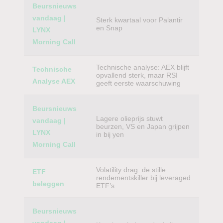
Beursnieuws
vandaag |
Sterk kwartaal voor Palantir
en Snap
LYNX
Morning Call
Technische analyse: AEX blijft
Technische
opvallend sterk, maar RSI
Analyse AEX
geeft eerste waarschuwing
Beursnieuws
Lagere olieprijs stuwt
vandaag |
beurzen, VS en Japan grijpen
LYNX
in bij yen
Morning Call
Volatility drag: de stille
ETF
rendementskiller bij leveraged
beleggen
ETF’s
Beursnieuws