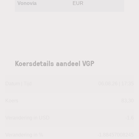
Vonovia
EUR
Koersdetails aandeel VGP
Datum | Tijd
06.08.26 | 17:35
Koers
83,30
Verandering in USD
-1.6
Verandering in %
-1.88457008245