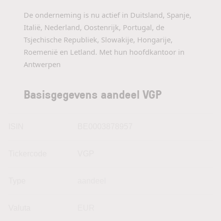
De onderneming is nu actief in Duitsland, Spanje,
Italië, Nederland, Oostenrijk, Portugal, de
Tsjechische Republiek, Slowakije, Hongarije,
Roemenië en Letland. Met hun hoofdkantoor in
Antwerpen
Basisgegevens aandeel VGP
ISIN
BE0003878957
Tickercode
VGP
Type
aandeel
Valuta
EUR