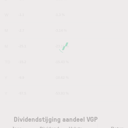
1W
-1.1
-1.3 %
1M
-2.7
-3.14 %
6M
-25.1
-23.15 %
YTD
-15.2
-15.43 %
1Y
-9.9
-10.62 %
5Y
-97.5
-53.93 %
Dividendstijging aandeel VGP