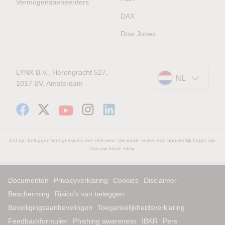
Vermogensbeheerders
DAX
Dow Jones
LYNX B.V., Herengracht 527,
NL
1017 BV, Amsterdam
Let op: beleggen brengt risico's met zich mee. Uw totale verlies kan aanzienlijk hoger zijn
dan uw totale inleg.
Documenten
Privacyverklaring
Cookies
Disclaimer
Bescherming
Risico’s van beleggen
Beveiligingsaanbevelingen
Toegankelijkheidsverklaring
Feedbackformulier
Phishing awareness
IBKR
Pers