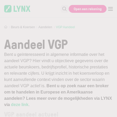
Skip to main content
Open een rekening
Zoek naar informatie
Beurs & Koersen
Aandelen
VGP Aandeel
Aandeel VGP
Bent u geïnteresseerd in algemene informatie over het
aandeel VGP? Hier vindt u objectieve gegevens over de
actuele beurskoers, bedrijfsprofiel, historische prestaties
en relevante cijfers. U krijgt inzicht in het koersverloop en
kunt aanvullende context vinden over de sector waarin
aandeel VGP actief is.
Bent u op zoek naar een broker
om te handelen in Europese en Amerikaanse
aandelen? Lees meer over de mogelijkheden via LYNX
via
deze link
.
VGP aandeel actueel