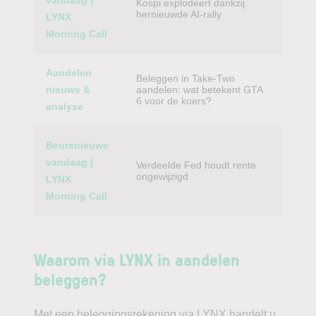
vandaag |
Kospi explodeert dankzij
hernieuwde AI-rally
LYNX
Morning Call
Aandelen
Beleggen in Take-Two
nieuws &
aandelen: wat betekent GTA
6 voor de koers?
analyse
Beursnieuws
vandaag |
Verdeelde Fed houdt rente
ongewijzigd
LYNX
Morning Call
Waarom via LYNX in aandelen
beleggen?
Met een beleggingsrekening via LYNX handelt u