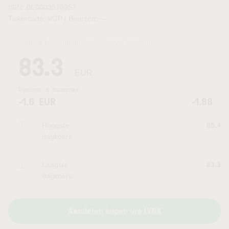
ISIN: BE0003878957
Tickercode: VGP | Beurzen:
—
Laatste koersupdate:
06.08.2026 17:35
uur
83.3
EUR
Periode:
6 maanden
-1.6
EUR
-1.88
Hoogste
85.4
dagkoers
Laagste
83.3
dagkoers
Aandelen kopen via LYNX