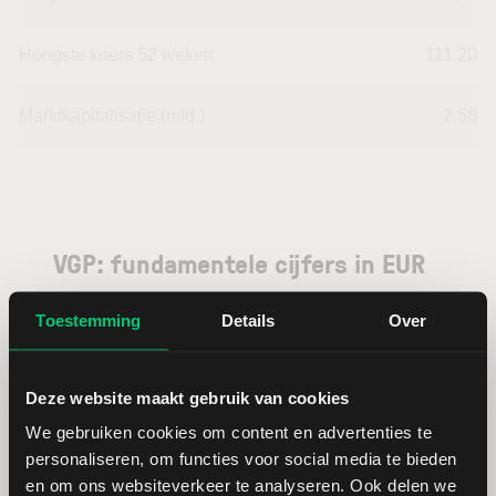
Hoogste koers 52 weken
111,20
Marktkapitalisatie (mld.)
2,58
VGP: fundamentele cijfers in EUR
Toestemming
Details
Over
Dividendrendement
--
Omzet ratio
389,38
Deze website maakt gebruik van cookies
We gebruiken cookies om content en advertenties te
Omzet per aandeel
2,70
personaliseren, om functies voor social media te bieden
en om ons websiteverkeer te analyseren. Ook delen we