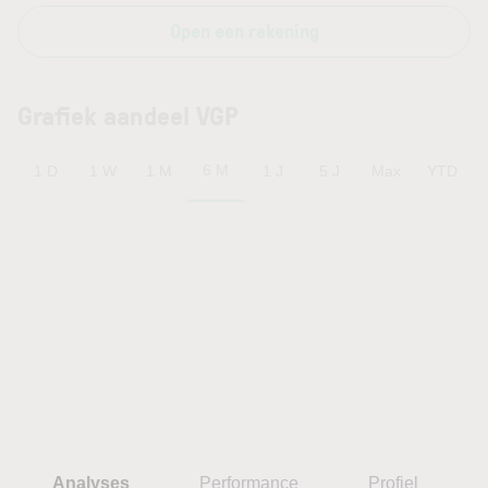
Open een rekening
Grafiek aandeel VGP
6 M
1 D
1 W
1 M
1 J
5 J
Max
YTD
Analyses
Performance
Profiel