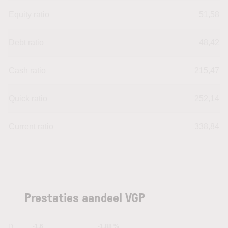
Equity ratio
51,58
Debt ratio
48,42
Cash ratio
215,47
Quick ratio
252,14
Current ratio
338,84
Prestaties aandeel VGP
1D
-1.6
-1.88 %