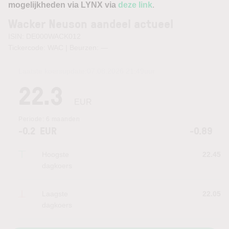
mogelijkheden via LYNX via
deze link
.
Wacker Neuson aandeel actueel
ISIN: DE000WACK012
Tickercode: WAC | Beurzen:
—
Laatste koersupdate:
07.08.2026 21:49
uur
22.3
EUR
Periode:
6 maanden
-0.2
EUR
-0.89
Hoogste
22.45
dagkoers
Laagste
22.05
dagkoers