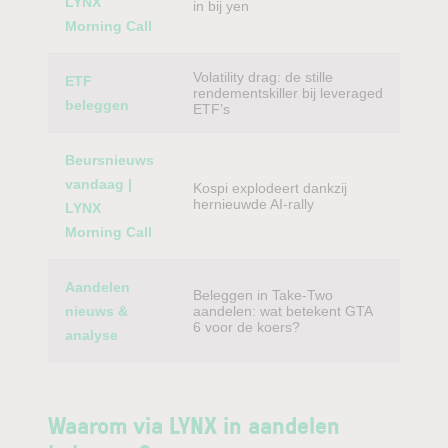
LYNX
in bij yen
Morning Call
Volatility drag: de stille
ETF
rendementskiller bij leveraged
beleggen
ETF’s
Beursnieuws
vandaag |
Kospi explodeert dankzij
hernieuwde AI-rally
LYNX
Morning Call
Aandelen
Beleggen in Take-Two
nieuws &
aandelen: wat betekent GTA
6 voor de koers?
analyse
Waarom via LYNX in aandelen