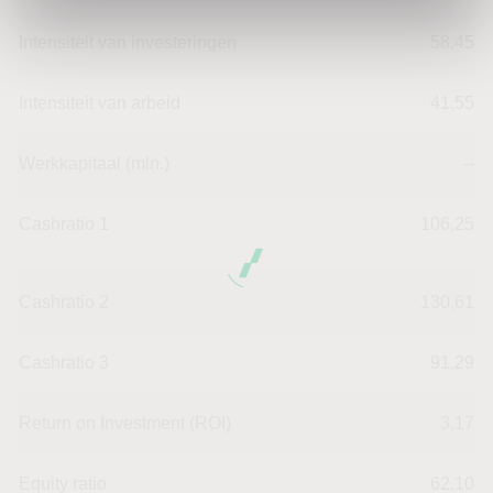
Intensiteit van investeringen
58,45
Intensiteit van arbeid
41,55
Werkkapitaal (mln.)
--
Cashratio 1
106,25
Cashratio 2
130,61
Cashratio 3
91,29
Return on Investment (ROI)
3,17
Equity ratio
62,10