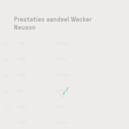
Prestaties aandeel Wacker
Neuson
1D
-0.2
-0.89 %
1W
0.55
2.53 %
1M
2.84
14.59 %
6M
0.2
0.9 %
YTD
-2.45
-9.9 %
1Y
-1.25
-5.31 %