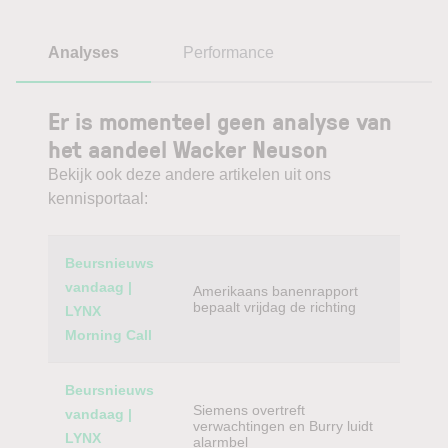
Analyses
Performance
Er is momenteel geen analyse van
het aandeel Wacker Neuson
Bekijk ook deze andere artikelen uit ons
kennisportaal:
Category
Titel
Beursnieuws
vandaag |
Amerikaans banenrapport
bepaalt vrijdag de richting
LYNX
Morning Call
Beursnieuws
Siemens overtreft
vandaag |
verwachtingen en Burry luidt
LYNX
alarmbel