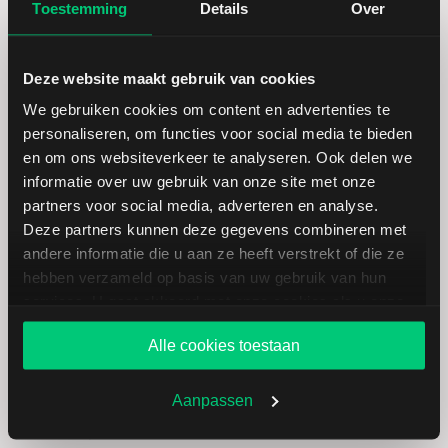
Toestemming
Details
Over
Marktkapitalisatie (mld.)
1,58
Deze website maakt gebruik van cookies
We gebruiken cookies om content en advertenties te
personaliseren, om functies voor social media te bieden
en om ons websiteverkeer te analyseren. Ook delen we
Wacker Neuson: fundamentele
informatie over uw gebruik van onze site met onze
cijfers in EUR
partners voor social media, adverteren en analyse.
Deze partners kunnen deze gegevens combineren met
andere informatie die u aan ze heeft verstrekt of die ze
Dividendrendement
--
hebben verzameld op basis van uw gebruik van hun
services. U gaat akkoord met onze cookies als u onze
Omzet ratio
3,48
website blijft gebruiken.
Alle cookies toestaan
Omzet per aandeel
32,62
Aanpassen
Cashflow per aandeel
3,95