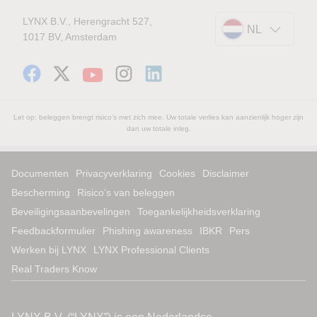
LYNX B.V., Herengracht 527,
NL
1017 BV, Amsterdam
Let op: beleggen brengt risico's met zich mee. Uw totale verlies kan aanzienlijk hoger zijn
dan uw totale inleg.
Documenten
Privacyverklaring
Cookies
Disclaimer
Bescherming
Risico’s van beleggen
Beveiligingsaanbevelingen
Toegankelijkheidsverklaring
Feedbackformulier
Phishing awareness
IBKR
Pers
Werken bij LYNX
LYNX Professional Clients
Real Traders Know