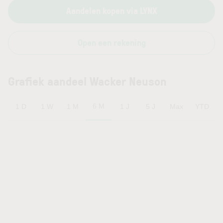
Aandelen kopen via LYNX
Open een rekening
Grafiek aandeel Wacker Neuson
6 M
1 D
1 W
1 M
1 J
5 J
Max
YTD