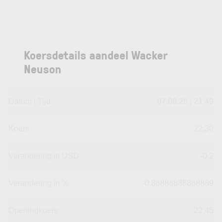
Koersdetails aandeel Wacker
Neuson
Datum | Tijd
07.08.26 | 21:49
Koers
22,30
Verandering in USD
-0.2
Verandering in %
-0.88888888888889
Openingkoers
22,45