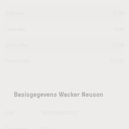
Debt ratio
37,90
Cash ratio
5,89
Quick ratio
52,59
Current ratio
175,61
Basisgegevens Wacker Neuson
ISIN
DE000WACK012
Tickercode
WAC