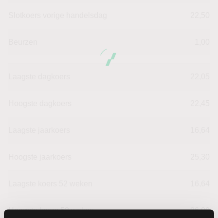
Slotkoers vorige handelsdag
22,50
Beurzen
1,00
Laagste dagkoers
22,05
Hoogste dagkoers
22,45
Laagste jaarkoers
16,64
Hoogste jaarkoers
25,30
Laagste koers 52 weken
16,64
Hoogste koers 52 weken
26,00