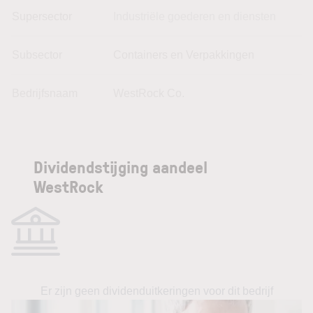
Supersector
Industriële goederen en diensten
Subsector
Containers en Verpakkingen
Bedrijfsnaam
WestRock Co.
Dividendstijging aandeel
WestRock
Er zijn geen dividenduitkeringen voor dit bedrijf