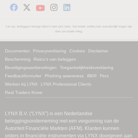
Let op: beleggen brengt risico's met zich mee. Uw totale verlies kan aanzienlijk hoger zijn
dan uw totale inleg.
Documenten
Privacyverklaring
Cookies
Disclaimer
Bescherming
Risico’s van beleggen
Beveiligingsaanbevelingen
Toegankelijkheidsverklaring
Feedbackformulier
Phishing awareness
IBKR
Pers
Werken bij LYNX
LYNX Professional Clients
Real Traders Know