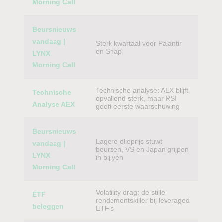
Morning Call
Beursnieuws
vandaag |
Sterk kwartaal voor Palantir
en Snap
LYNX
Morning Call
Technische analyse: AEX blijft
Technische
opvallend sterk, maar RSI
Analyse AEX
geeft eerste waarschuwing
Beursnieuws
Lagere olieprijs stuwt
vandaag |
beurzen, VS en Japan grijpen
LYNX
in bij yen
Morning Call
Volatility drag: de stille
ETF
rendementskiller bij leveraged
beleggen
ETF’s