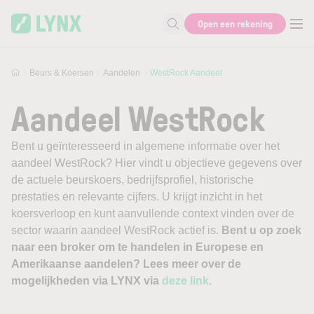
Skip to main content
Open een rekening
Zoek naar informatie
Beurs & Koersen
Aandelen
WestRock Aandeel
Aandeel WestRock
Bent u geïnteresseerd in algemene informatie over het
aandeel WestRock? Hier vindt u objectieve gegevens over
de actuele beurskoers, bedrijfsprofiel, historische
prestaties en relevante cijfers. U krijgt inzicht in het
koersverloop en kunt aanvullende context vinden over de
sector waarin aandeel WestRock actief is.
Bent u op zoek
naar een broker om te handelen in Europese en
Amerikaanse aandelen? Lees meer over de
mogelijkheden via LYNX via
deze link
.