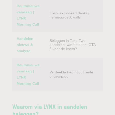
Beursnieuws
vandaag |
Kospi explodeert dankzij
hernieuwde AI-rally
LYNX
Morning Call
Aandelen
Beleggen in Take-Two
nieuws &
aandelen: wat betekent GTA
6 voor de koers?
analyse
Beursnieuws
vandaag |
Verdeelde Fed houdt rente
ongewijzigd
LYNX
Morning Call
Waarom via LYNX in aandelen
beleggen?