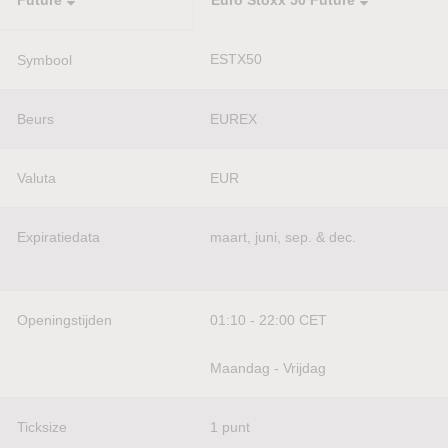
Future
Euro Stoxx 50 Future
ESTX50
Symbool
Beurs
EUREX
Valuta
EUR
Expiratiedata
maart, juni, sep. & dec.
Openingstijden
01:10 - 22:00 CET
Maandag - Vrijdag
Ticksize
1 punt