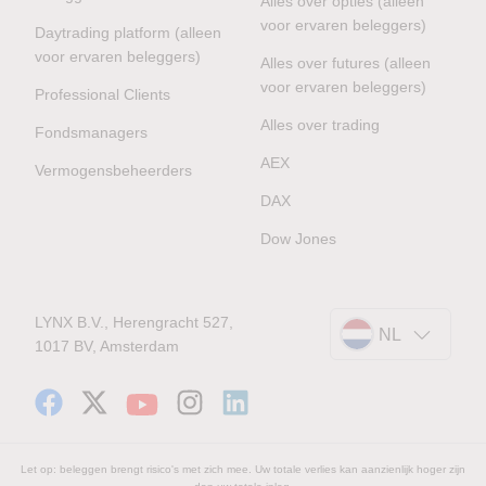
Alles over opties (alleen
voor ervaren beleggers)
Daytrading platform (alleen
voor ervaren beleggers)
Alles over futures (alleen
voor ervaren beleggers)
Professional Clients
Alles over trading
Fondsmanagers
AEX
Vermogensbeheerders
DAX
Dow Jones
LYNX B.V., Herengracht 527,
NL
1017 BV, Amsterdam
Let op: beleggen brengt risico's met zich mee. Uw totale verlies kan aanzienlijk hoger zijn