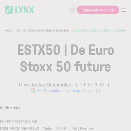
Skip to main content
Open een rekening
Zoek naar informatie
Verschillende futurecontracten & markten
ESTX50 | De Euro Stoxx 50 future
ESTX50 | De Euro
Stoxx 50 future
Door
Justin Blekemolen
19-05-2023
LYNX voorkeur geven op Google
In dit artikel
EURO STOXX 50
ISIN: EU0009658145
|
Ticker:
SX5E
--- %
|
Beurzen:
--