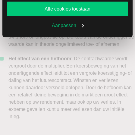
shortpositie in een future kan het verlies oneindig oplopen.
website blijft gebruiken.
Dit kan ook gebeuren bij een longpositie als de
Alle cookies toestaan
onderliggende waarde slechts één effect betreft,
bijvoorbeeld een grondstof. Naarmate de koers van de
Aanpassen
onderliggende waarde stijgt of daalt, loopt het verlies van
uw short- of longpositie op. De koers van de onderliggende
waarde kan in theorie ongelimiteerd toe- of afnemen
Het effect van een hefboom:
De contractwaarde wordt
vergroot door de multiplier. Een koersbeweging van het
onderliggende effect leidt tot een vergrote koersstijging- of
daling van het futurescontract. Winsten en verliezen
kunnen daardoor versneld oplopen. Door de hefboom kan
een relatief kleine beweging in de markt een groot effect
hebben op uw rendement, maar ook op uw verlies. In
extreme gevallen kunt u meer verliezen dan uw initiële
inleg.