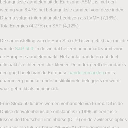
belangrijkste aandelen uit de Eurozone. ASML is met een
weging van 8,47% het belangrijkste aandeel voor deze index.
Daarna volgen internationale bedrijven als LVMH (7,18%),
TotalEnergies (4,27%) en SAP (4,12%)
De samenstelling van de Euro Stoxx 50 is vergelijkbaar met die
van de
S&P 500
, in de zin dat het een benchmark vormt voor
de Europese aandelenmarkt. Het aantal aandelen dat deel
uitmaakt is echter een stuk kleiner. De index geeft desondanks
een goed beeld van de Europese
aandelenmarkten
en is
daarom erg populair onder institutionele beleggers en wordt
vaak gebruikt als benchmark.
Euro Stoxx 50 futures worden verhandeld via Eurex. Dit is de
Duitse derivatenbeurs die ontstaan is in 1998 uit een fusie
tussen de Deutsche Terminbörse (DTB) en de Zwitserse opties
en financiële futures beurs (SOFFEX), dat eigendom is van