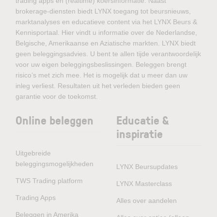
trading apps en (realtime) koersinformatie. Naast
brokerage-diensten biedt LYNX toegang tot beursnieuws,
marktanalyses en educatieve content via het LYNX Beurs &
Kennisportaal. Hier vindt u informatie over de Nederlandse,
Belgische, Amerikaanse en Aziatische markten. LYNX biedt
geen beleggingsadvies. U bent te allen tijde verantwoordelijk
voor uw eigen beleggingsbeslissingen. Beleggen brengt
risico’s met zich mee. Het is mogelijk dat u meer dan uw
inleg verliest. Resultaten uit het verleden bieden geen
garantie voor de toekomst.
Online beleggen
Educatie &
inspiratie
Uitgebreide
beleggingsmogelijkheden
LYNX Beursupdates
TWS Trading platform
LYNX Masterclass
Trading Apps
Alles over aandelen
Beleggen in Amerika