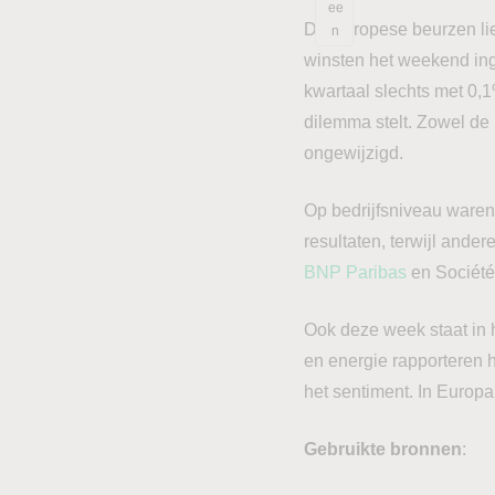
ee
De Europese beurzen lie
n
winsten het weekend ingi
kwartaal slechts met 0,1
dilemma stelt. Zowel de
ongewijzigd.
Op bedrijfsniveau ware
resultaten, terwijl and
BNP Paribas
en Société
Ook deze week staat in 
en energie rapporteren h
het sentiment. In Europ
Gebruikte bronnen
: