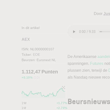
Door
Jus
In dit artikel
AEX
ISIN: NL0000000107
Ticker:
EOE
De Amerikaanse
aandel
Beurzen:
Euronext NL
spanningen.
Futures
not
plussen zien, terwijl de
1.112,47
Punten
als Nasdaq nieuwe reco
+0.10%
(1D)
Beursnieuws
1W
+1.77%
1M
+2.70%