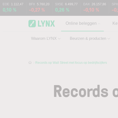
Skip to main content
Skip to search
EOE
1.112,47
BFX
5.760,20
SX5E
6.499,77
DAX
26.157,86
SP
0,10 %
-0,27 %
0,26 %
-0,10 %
-0
Online beleggen
Ke
Waarom LYNX
Beurzen & producten
Records op Wall Street met focus op bedrijfscijfers
Records o