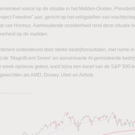
momenteel vooral op de situatie in het Midden-Oosten. Preside
Project Freedom” aan, gericht op het veiligstellen van vrachtsche
at van Hormuz. Aanhoudende onzekerheid rond deze situatie ho
kerheid op de markten.
 sentiment ondersteund door sterke bedrijfsresultaten, met name i
t de ‘Magnificent Seven’ en aanverwante AI-gerelateerde bedrij
e week opnieuw getest, want bijna een kwart van de S&P 500-b
rgewichten als AMD, Disney, Uber en Airbnb.