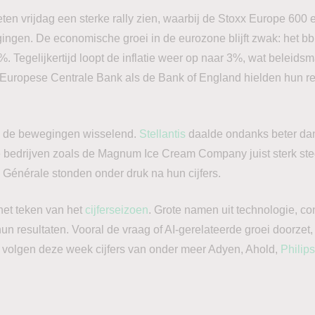
ten vrijdag een sterke rally zien, waarbij de Stoxx Europe 60
ngen. De economische groei in de eurozone blijft zwak: het bbp
%. Tegelijkertijd loopt de inflatie weer op naar 3%, wat beleids
 Europese Centrale Bank als de Bank of England hielden hun r
n de bewegingen wisselend.
Stellantis
daalde ondanks beter da
ere bedrijven zoals de Magnum Ice Cream Company juist sterk st
 Générale stonden onder druk na hun cijfers.
het teken van het
cijferseizoen
. Grote namen uit technologie, 
un resultaten. Vooral de vraag of AI-gerelateerde groei doorzet,
a volgen deze week cijfers van onder meer Adyen, Ahold,
Philips