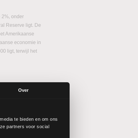
p 2%, onder
ral Reserve ligt. De
 het Amerikaanse
kaanse economie in
 ligt, terwijl het
tanden
Over
 prestaties van
 media te bieden en om ons
ze partners voor social
er een recordniveau,