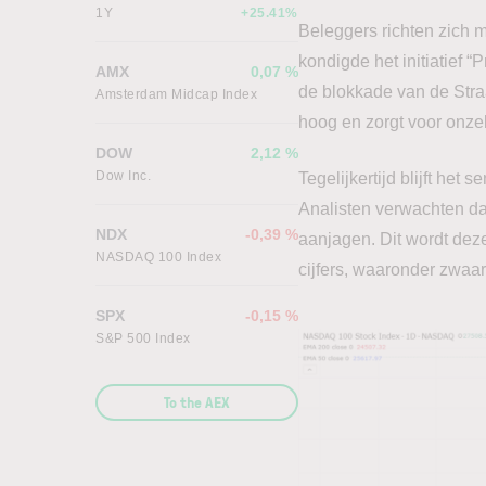
1Y
+25.41%
Beleggers richten zich 
kondigde het initiatief “
AMX
0,07 %
de blokkade van de Stra
Amsterdam Midcap Index
hoog en zorgt voor onze
DOW
2,12 %
Dow Inc.
Tegelijkertijd blijft het
Analisten verwachten da
NDX
-0,39 %
aanjagen. Dit wordt dez
NASDAQ 100 Index
cijfers, waaronder zwaa
SPX
-0,15 %
S&P 500 Index
To the AEX