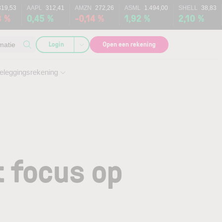
319,53
AAPL
312,41
AMZN
272,26
ASML
1.494,00
SHELL
38,83
3 %
0,45 %
-0,14 %
1,92 %
2,10 %
Login
Open een rekening
matie
eleggingsrekening
t focus op