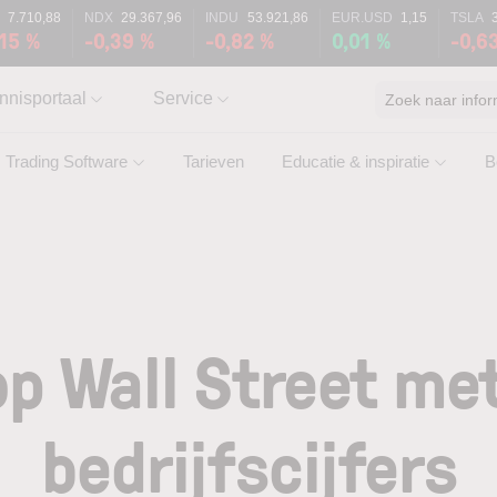
X
7.710,88
NDX
29.367,96
INDU
53.921,86
EUR.USD
1,15
TSLA
,15 %
-0,39 %
-0,82 %
0,01 %
-0,6
nnisportaal
Service
Zoek naar infor
Trading Software
Tarieven
Educatie & inspiratie
B
p Wall Street me
bedrijfscijfers