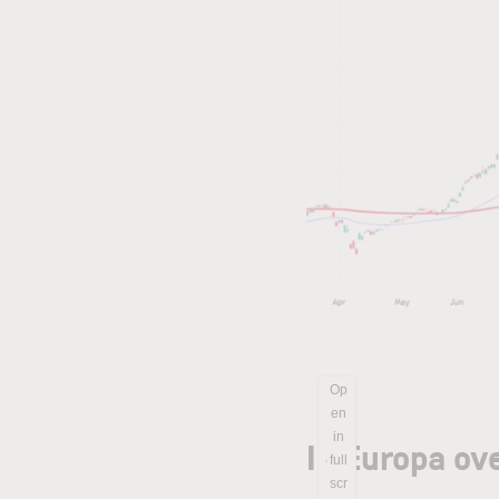
Op
en
in
In Europa ov
full
scr