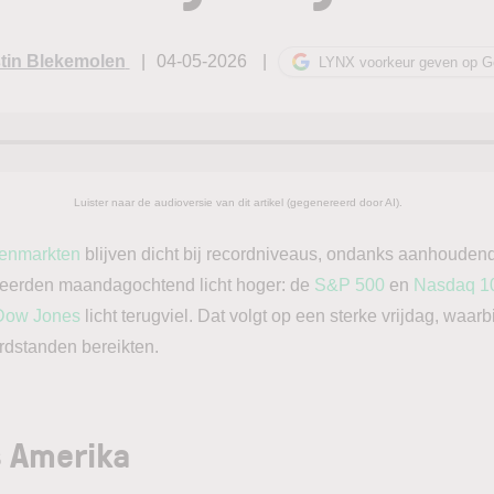
tin Blekemolen
04-05-2026
LYNX voorkeur geven op G
Luister naar de audioversie van dit artikel (gegenereerd door AI).
enmarkten
blijven dicht bij recordniveaus, ondanks aanhoudend
eerden maandagochtend licht hoger: de
S&P 500
en
Nasdaq 1
Dow Jones
licht terugviel. Dat volgt op een sterke vrijdag, waa
rdstanden bereikten.
 Amerika