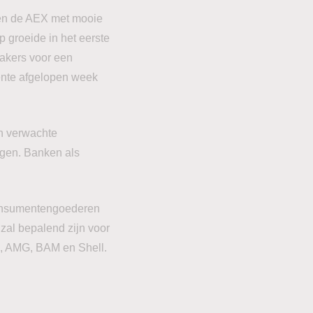
0 en de AEX met mooie
 groeide in het eerste
makers voor een
ente afgelopen week
n verwachte
egen. Banken als
consumentengoederen
 zal bepalend zijn voor
, AMG, BAM en Shell.