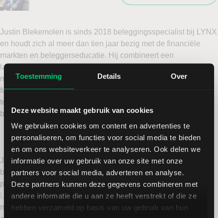
Justin Blekemolen is sinds 2018 beleggingsspecialist bij LYNX
en houdt zich al meer dan tien jaar bezig met de financiële
markten en beleggerseducatie. Hij combineert een
langetermijnvisie op beleggen met actieve handel wanneer de
Toestemming
Details
Over
marktomstandigheden daarom vragen. Daarbij vormen
fundamentele ontwikkelingen, risicomanagement en
technische analyse samen de basis van zijn
Deze website maakt gebruik van cookies
beleggingsbeslissingen.
We gebruiken cookies om content en advertenties te
personaliseren, om functies voor social media te bieden
en om ons websiteverkeer te analyseren. Ook delen we
Justin schrijft regelmatig over actuele ontwikkelingen op de
informatie over uw gebruik van onze site met onze
beurs, marktanalyses en beleggingsstrategieën voor
partners voor social media, adverteren en analyse.
particuliere beleggers. Daarnaast is hij host van de wekelijkse
Deze partners kunnen deze gegevens combineren met
LYNX Beleggerspodcast
, waarin hij de belangrijkste
andere informatie die u aan ze heeft verstrekt of die ze
marktontwikkelingen bespreekt en complexe onderwerpen op
hebben verzameld op basis van uw gebruik van hun