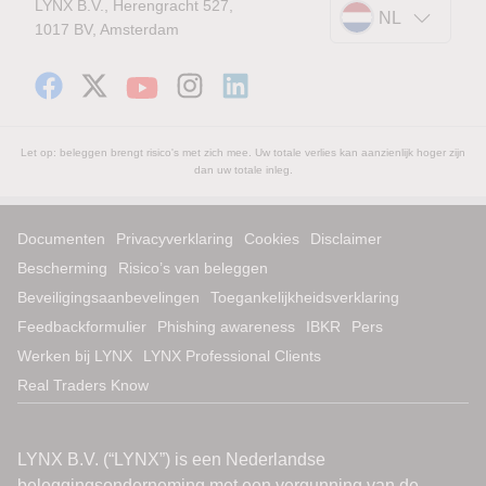
LYNX B.V., Herengracht 527,
NL
1017 BV, Amsterdam
Let op: beleggen brengt risico's met zich mee. Uw totale verlies kan aanzienlijk hoger zijn
dan uw totale inleg.
Documenten
Privacyverklaring
Cookies
Disclaimer
Bescherming
Risico’s van beleggen
Beveiligingsaanbevelingen
Toegankelijkheidsverklaring
Feedbackformulier
Phishing awareness
IBKR
Pers
Werken bij LYNX
LYNX Professional Clients
Real Traders Know