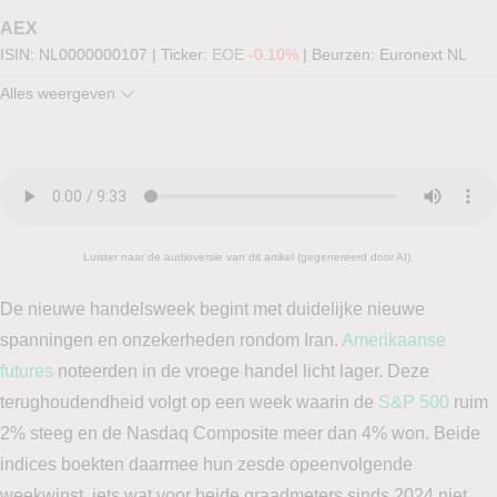
AEX
ISIN: NL0000000107
|
Ticker:
EOE
-0.10%
|
Beurzen:
Euronext NL
Alles weergeven
AMX
0,14 %
DOW
-2,18 %
NDX
-0,86 %
SPX
-0,20 %
Luister naar de audioversie van dit artikel (gegenereerd door AI).
De nieuwe handelsweek begint met duidelijke nieuwe
spanningen en onzekerheden rondom Iran.
Amerikaanse
futures
noteerden in de vroege handel licht lager. Deze
terughoudendheid volgt op een week waarin de
S&P 500
ruim
2% steeg en de Nasdaq Composite meer dan 4% won. Beide
indices boekten daarmee hun zesde opeenvolgende
weekwinst, iets wat voor beide graadmeters sinds 2024 niet