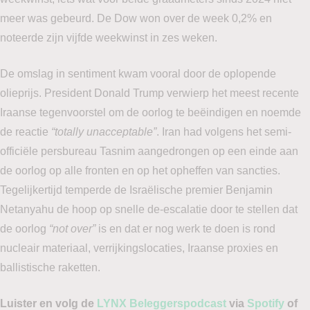
meer was gebeurd. De Dow won over de week 0,2% en
noteerde zijn vijfde weekwinst in zes weken.
De omslag in sentiment kwam vooral door de oplopende
olieprijs. President Donald Trump verwierp het meest recente
Iraanse tegenvoorstel om de oorlog te beëindigen en noemde
de reactie
“totally unacceptable”
. Iran had volgens het semi-
officiële persbureau Tasnim aangedrongen op een einde aan
de oorlog op alle fronten en op het opheffen van sancties.
Tegelijkertijd temperde de Israëlische premier Benjamin
Netanyahu de hoop op snelle de-escalatie door te stellen dat
de oorlog
“not over”
is en dat er nog werk te doen is rond
nucleair materiaal, verrijkingslocaties, Iraanse proxies en
ballistische raketten.
Luister en volg de
LYNX Beleggerspodcast
via
Spotify
of