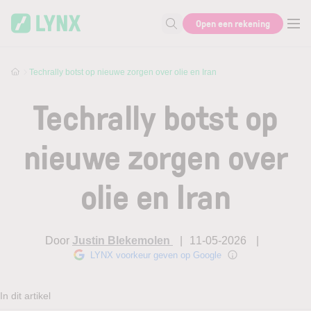
Skip to main content
Skip to search
Open een rekening
Zoek naar informatie
Techrally botst op nieuwe zorgen over olie en Iran
Techrally botst op
nieuwe zorgen over
olie en Iran
Door
Justin Blekemolen
11-05-2026
LYNX voorkeur geven op Google
In dit artikel