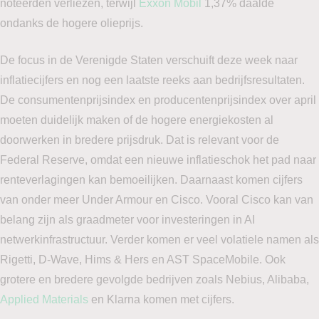
noteerden verliezen, terwijl
Exxon Mobil
1,37% daalde
ondanks de hogere olieprijs.
De focus in de Verenigde Staten verschuift deze week naar
inflatiecijfers en nog een laatste reeks aan bedrijfsresultaten.
De consumentenprijsindex en producentenprijsindex over april
moeten duidelijk maken of de hogere energiekosten al
doorwerken in bredere prijsdruk. Dat is relevant voor de
Federal Reserve, omdat een nieuwe inflatieschok het pad naar
renteverlagingen kan bemoeilijken. Daarnaast komen cijfers
van onder meer Under Armour en Cisco. Vooral Cisco kan van
belang zijn als graadmeter voor investeringen in AI
netwerkinfrastructuur. Verder komen er veel volatiele namen als
Rigetti, D-Wave, Hims & Hers en AST SpaceMobile. Ook
grotere en bredere gevolgde bedrijven zoals Nebius, Alibaba,
Applied Materials
en Klarna komen met cijfers.