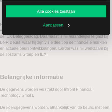
een toegankelijke manier uitlegt.
services. U gaat akkoord met onze cookies als u onze
website blijft gebruiken.
Alle cookies toestaan
Naast zijn werkzaamheden bij LYNX is Justin een
Aanpassen
veelgevraagd spreker op beleggersevenementen, waaronder
de IEX Beleggersdag. Daarnaast is hij maandelijks te gast bij
BNR Beurs, waar hij zijn visie deelt op de financiële markten
en actuele beursontwikkelingen. Eerder was hij werkzaam bij
de Tostrams Groep en IEX.