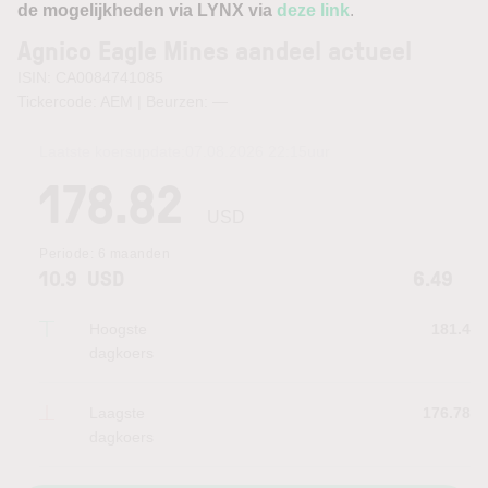
de mogelijkheden via LYNX via
deze link
.
Agnico Eagle Mines aandeel actueel
ISIN: CA0084741085
Tickercode: AEM | Beurzen:
—
Laatste koersupdate:
07.08.2026 22:15
uur
178.82
USD
Periode:
6 maanden
10.9
USD
6.49
Hoogste
181.4
dagkoers
Laagste
176.78
dagkoers