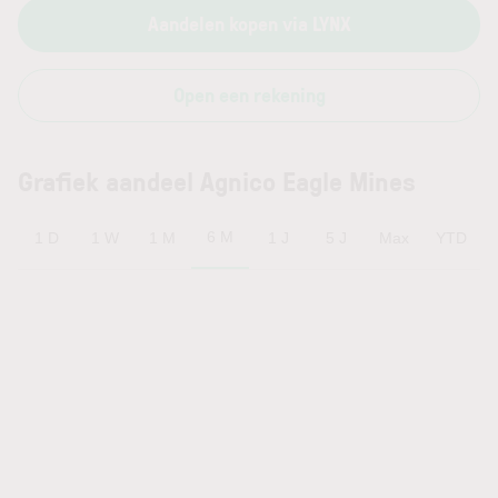
Aandelen kopen via LYNX
Open een rekening
Grafiek aandeel Agnico Eagle Mines
6 M
1 D
1 W
1 M
1 J
5 J
Max
YTD