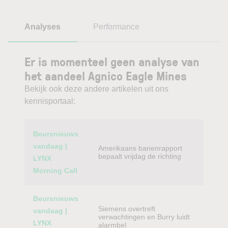
Analyses
Performance
Er is momenteel geen analyse van
het aandeel Agnico Eagle Mines
Bekijk ook deze andere artikelen uit ons
kennisportaal:
Category
Titel
Beursnieuws
vandaag |
Amerikaans banenrapport
bepaalt vrijdag de richting
LYNX
Morning Call
Beursnieuws
Siemens overtreft
vandaag |
verwachtingen en Burry luidt
LYNX
alarmbel