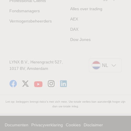
Professional Clients
Alles over trading
Fondsmanagers
AEX
Vermogensbeheerders
DAX
Dow Jones
LYNX B.V., Herengracht 527,
NL
1017 BV, Amsterdam
Let op: beleggen brengt risico's met zich mee. Uw totale verlies kan aanzienlijk hoger zijn
dan uw totale inleg.
Documenten
Privacyverklaring
Cookies
Disclaimer