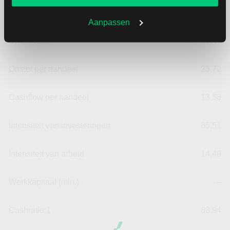
Dividendrendement
--
Aanpassen
Omzet ratio
37,47
Omzet per aandeel
23,72
Cashflow per aandeel
13,58
Intensiteit van investeringen
85,51
Intensiteit van arbeid
14,49
Werkkapitaal (mln.)
--
Cashratio 1
83,94