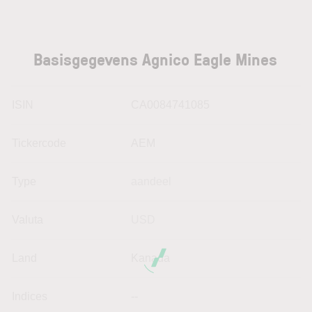
Basisgegevens Agnico Eagle Mines
ISIN
CA0084741085
Tickercode
AEM
Type
aandeel
Valuta
USD
Land
Kanada
Indices
--