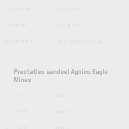
Supersector
Grondstoffen
Subsector
Goudmijnen
Bedrijfsnaam
Agnico Eagle Mines Ltd.
Prestaties aandeel Agnico Eagle
Mines
1D
10.9
6.49 %
1W
33.55
23.09 %
1M
28.49
18.95 %