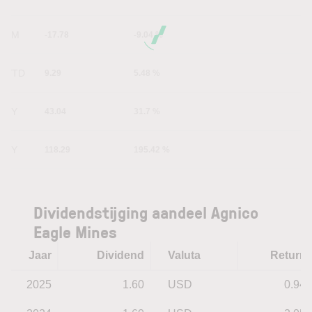
6M
-17.78
-9.04 %
YTD
9.29
5.48 %
1Y
43.04
31.7 %
5Y
118.29
195.42 %
Dividendstijging aandeel Agnico
Eagle Mines
Jaar
Dividend
Valuta
Return
2025
1.60
USD
0.94