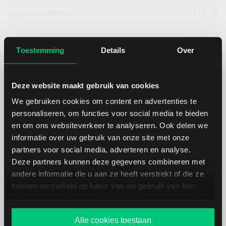
Laagste jaarkoers
134,38
Hoogste jaarkoers
255,24
Toestemming
Details
Over
Laagste koers 52 weken
130,04
Deze website maakt gebruik van cookies
Hoogste koers 52 weken
255,24
We gebruiken cookies om content en advertenties te
personaliseren, om functies voor social media te bieden
Marktkapitalisatie (mld.)
85,10
en om ons websiteverkeer te analyseren. Ook delen we
informatie over uw gebruik van onze site met onze
partners voor social media, adverteren en analyse.
Deze partners kunnen deze gegevens combineren met
andere informatie die u aan ze heeft verstrekt of die ze
hebben verzameld op basis van uw gebruik van hun
Agnico Eagle Mines: fundamentele
services. U gaat akkoord met onze cookies als u onze
cijfers in USD
website blijft gebruiken.
Alle cookies toestaan