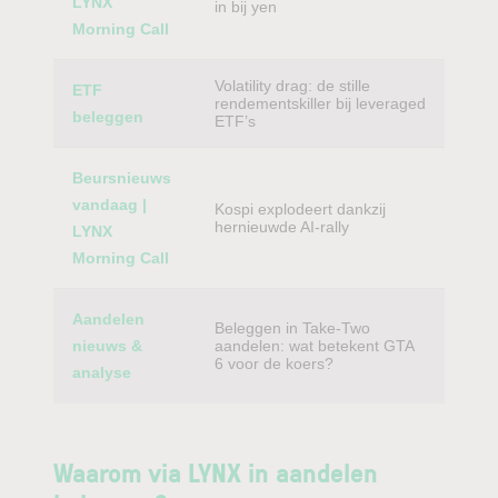
LYNX
in bij yen
Morning Call
Volatility drag: de stille
ETF
rendementskiller bij leveraged
beleggen
ETF’s
Beursnieuws
vandaag |
Kospi explodeert dankzij
hernieuwde AI-rally
LYNX
Morning Call
Aandelen
Beleggen in Take-Two
nieuws &
aandelen: wat betekent GTA
6 voor de koers?
analyse
Waarom via LYNX in aandelen