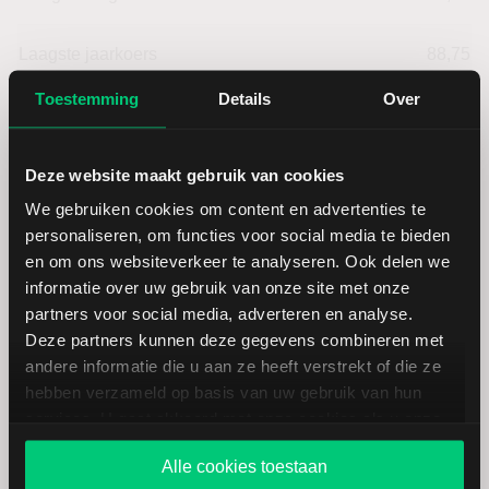
Laagste jaarkoers
88,75
Toestemming
Details
Over
Hoogste jaarkoers
134,88
Laagste koers 52 weken
67,16
Deze website maakt gebruik van cookies
We gebruiken cookies om content en advertenties te
Hoogste koers 52 weken
134,88
personaliseren, om functies voor social media te bieden
en om ons websiteverkeer te analyseren. Ook delen we
informatie over uw gebruik van onze site met onze
Marktkapitalisatie (mld.)
111,09
partners voor social media, adverteren en analyse.
Deze partners kunnen deze gegevens combineren met
andere informatie die u aan ze heeft verstrekt of die ze
hebben verzameld op basis van uw gebruik van hun
services. U gaat akkoord met onze cookies als u onze
Newmont Mining: fundamentele
website blijft gebruiken.
cijfers in USD
Alle cookies toestaan