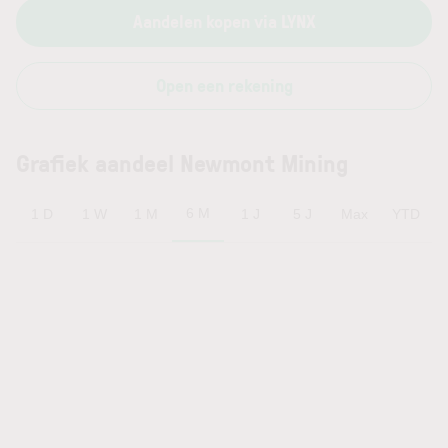
Aandelen kopen via LYNX
Open een rekening
Grafiek aandeel Newmont Mining
6 M
1 D
1 W
1 M
1 J
5 J
Max
YTD