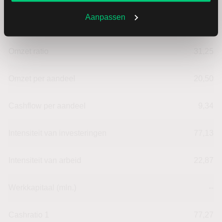
Aanpassen
Dividendrendement
--
Omzet ratio
31,25
Omzet per aandeel
20,50
Cashflow per aandeel
9,34
Intensiteit van investeringen
77,13
Intensiteit van arbeid
22,87
Werkkapitaal (mln.)
--
Cashratio 1
77,27