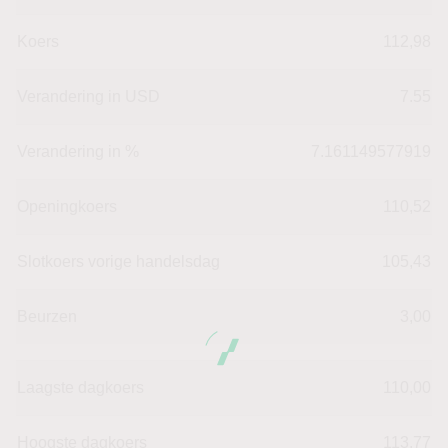
Koers
112,98
Verandering in USD
7.55
Verandering in %
7.161149577919
Openingkoers
110,52
Slotkoers vorige handelsdag
105,43
Beurzen
3,00
Laagste dagkoers
110,00
Hoogste dagkoers
113,77