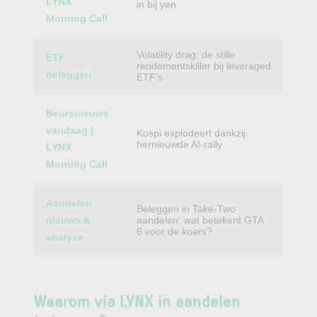
LYNX
in bij yen
Morning Call
Volatility drag: de stille
ETF
rendementskiller bij leveraged
beleggen
ETF’s
Beursnieuws
vandaag |
Kospi explodeert dankzij
hernieuwde AI-rally
LYNX
Morning Call
Aandelen
Beleggen in Take-Two
nieuws &
aandelen: wat betekent GTA
6 voor de koers?
analyse
Waarom via LYNX in aandelen