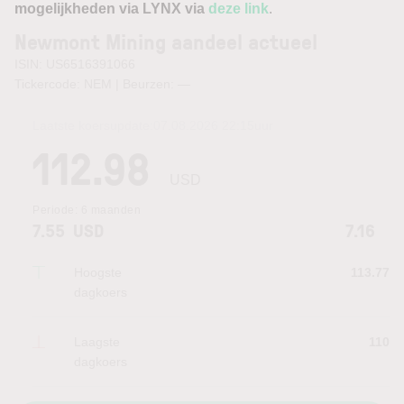
mogelijkheden via LYNX via
deze link
.
Newmont Mining aandeel actueel
ISIN: US6516391066
Tickercode: NEM | Beurzen:
—
Laatste koersupdate:
07.08.2026 22:15
uur
112.98
USD
Periode:
6 maanden
7.55
USD
7.16
Hoogste
113.77
dagkoers
Laagste
110
dagkoers