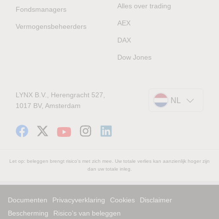
Alles over trading
Fondsmanagers
AEX
Vermogensbeheerders
DAX
Dow Jones
LYNX B.V., Herengracht 527,
NL
1017 BV, Amsterdam
Let op: beleggen brengt risico's met zich mee. Uw totale verlies kan aanzienlijk hoger zijn
dan uw totale inleg.
Documenten
Privacyverklaring
Cookies
Disclaimer
Bescherming
Risico’s van beleggen