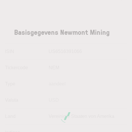
Basisgegevens Newmont Mining
ISIN
US6516391066
Tickercode
NEM
Type
aandeel
Valuta
USD
Land
Vereinigte Staaten von Amerika