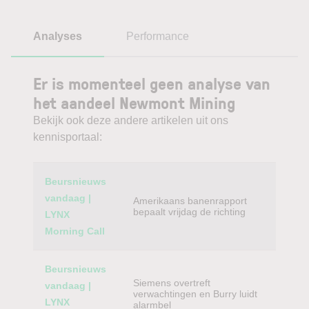
Analyses
Performance
Er is momenteel geen analyse van
het aandeel Newmont Mining
Bekijk ook deze andere artikelen uit ons
kennisportaal:
Category
Titel
Beursnieuws
vandaag |
Amerikaans banenrapport
bepaalt vrijdag de richting
LYNX
Morning Call
Beursnieuws
Siemens overtreft
vandaag |
verwachtingen en Burry luidt
LYNX
alarmbel