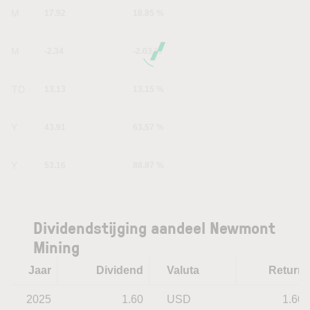
1M
17.92
18.85 %
6M
-2.34
-2.03 %
YTD
13.13
13.15 %
1Y
43.91
63.57 %
5Y
53.16
88.87 %
Dividendstijging aandeel Newmont
Mining
Jaar
Dividend
Valuta
Return
2025
1.60
USD
1.60