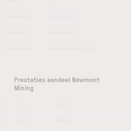
Indices
--
Supersector
Grondstoffen
Subsector
Goudmijnen
Bedrijfsnaam
Newmont Mining Corp.
Prestaties aandeel Newmont
Mining
1D
7.55
7.16 %
1W
19.27
20.56 %