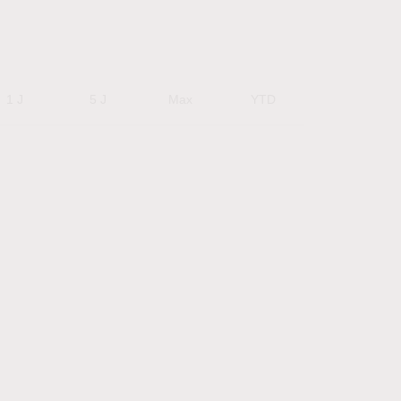
1 J
5 J
Max
YTD