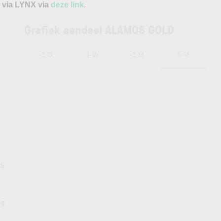
 via LYNX via
deze link
.
Grafiek aandeel ALAMOS GOLD
6 M
1 D
1 W
1 M
55
24