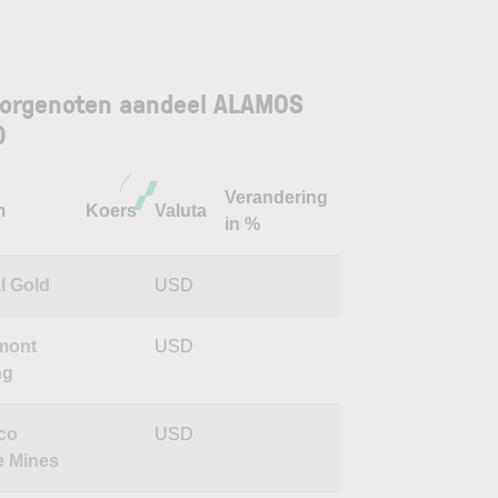
orgenoten aandeel ALAMOS
D
Verandering
m
Koers
Valuta
in %
l Gold
USD
mont
USD
ng
co
USD
e Mines