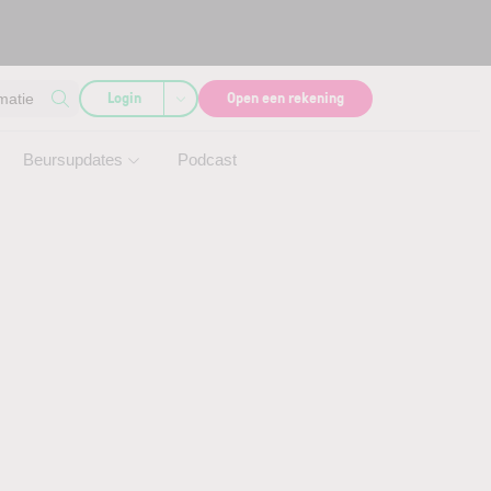
Login
Open een rekening
matie
Beursupdates
Podcast