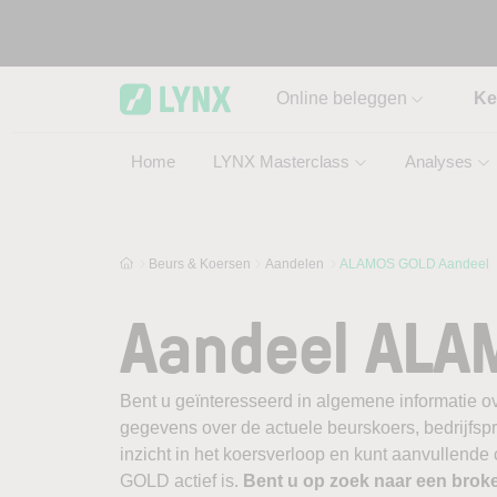
Skip to main content
Online beleggen
Ke
Home
LYNX Masterclass
Analyses
Beurs & Koersen
Aandelen
ALAMOS GOLD Aandeel
Aandeel ALA
Bent u geïnteresseerd in algemene informatie 
gegevens over de actuele beurskoers, bedrijfsprofi
inzicht in het koersverloop en kunt aanvullend
GOLD actief is.
Bent u op zoek naar een brok