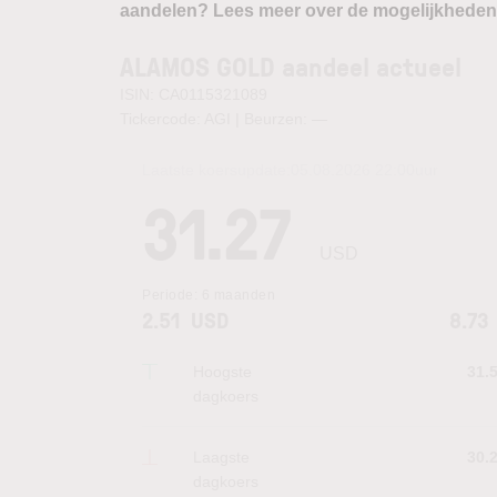
aandelen? Lees meer over de mogelijkheden
ALAMOS GOLD aandeel actueel
ISIN: CA0115321089
Tickercode: AGI | Beurzen:
—
Laatste koersupdate:
05.08.2026 22:00
uur
31.27
USD
Periode:
6 maanden
2.51
USD
8.73
Hoogste
31.
dagkoers
Laagste
30.
dagkoers