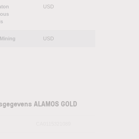
aton
USD
ious
ls
Mining
USD
isgegevens ALAMOS GOLD
N
CA0115321089