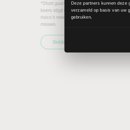
Deze partners kunnen deze g
*Short gaan in bijvoorbeeld het aandeel A
verzameld op basis van uw ge
koers stijgt in plaats van daalt, kunnen de 
gebruiken.
risico’s mee te wegen in uw beleggingsbesl
missen.
Ontdek wat LYNX uniek maakt als b