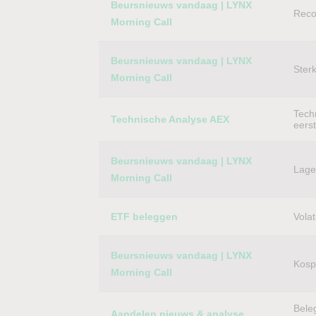
Beursnieuws vandaag | LYNX
Reco
Morning Call
Beursnieuws vandaag | LYNX
Ster
Morning Call
Techn
Technische Analyse AEX
eers
Beursnieuws vandaag | LYNX
Lager
Morning Call
ETF beleggen
Volat
Beursnieuws vandaag | LYNX
Kospi
Morning Call
Bele
Aandelen nieuws & analyse