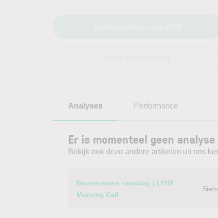
Aandelen kopen via LYNX
Open een rekening
Analyses
Performance
Er is momenteel geen analyse
Bekijk ook deze andere artikelen uit ons ke
Category
Titel
Beursnieuws vandaag | LYNX
Siem
Morning Call