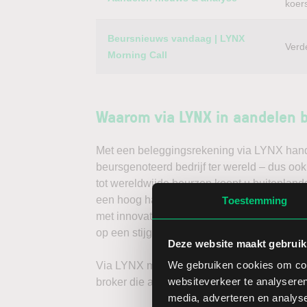
koer
Beursnieuws vandaag | LYNX
Verd
Morning Call
Waarom via LYNX in aandelen 
Met een beleggingsrekening via LYNX handel
beursgenoteerd bedrijf ter wereld – dus 
tot wereldwijde beurzen koopt u buitenlands
een hoog handelsvolume en een lage spread
Toestemming
met innovatieve trading tools, waarmee u d
op een stijgende koers door long te gaan, o
Deze website maakt gebruik
We gebruiken cookies om cont
Via LYNX maakt u de volgende stap in bele
websiteverkeer te analyseren
broker die aandelenbeleggers serieus neem
media, adverteren en analys