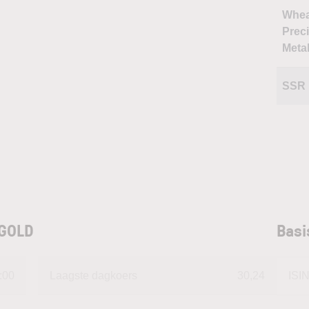
Whe
Prec
Meta
SSR 
 GOLD
Bas
:00
Laagste dagkoers
30,24
ISI