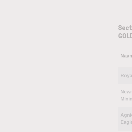
Sect
GOL
Naa
Roya
New
Mini
Agni
Eagl