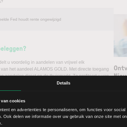
s?
eelde Fed houdt rente ongewijzigd
beleggen?
t u voordelig in aandelen van vrijwel elk
Ontv
ook van het aandeel ALAMOS GOLD. Met directe toegang
Nieu
e aandelen direct op de thuismarkt. Zo profiteert u van
. Handelen doet u daarnaast via een stabiel platform
Details
irect gedegen analyses kunt maken. Belegt u met het oog
Selec
f verwacht u een dalende koers en gaat u short*?
 van cookies
W
ent en advertenties te personaliseren, om functies voor social
ggen. Ontdek alle voordelen van beleggen via een
L
. Ook delen we informatie over uw gebruik van onze site met on
t.
T
e.