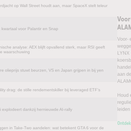
rdjacht op Wall Street houdt aan, maar SpaceX stelt teleur
Voor
ALA
k kwartaal voor Palantir en Snap
Voor- 
weggel
ische analyse: AEX blijft opvallend sterk, maar RSI geeft
te waarschuwing
LYNX k
koersb
handel
e olieprijs stuwt beurzen, VS en Japan grijpen in bij yen
aan de
ALAMO
ility drag: de stille rendementskiller bij leveraged ETF’s
Houd e
reguli
leiden
 explodeert dankzij hernieuwde AI-rally
Ontdek
ggen in Take-Two aandelen: wat betekent GTA 6 voor de