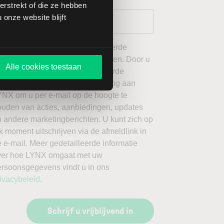
rstrekt of die ze hebben
onze website blijft
 wil graag de door mij geselecteerde
ieuwsbrieven van LYNX ontvangen. Door u
Alle cookies toestaan
an te melden voor de geselecteerde
ieuwsbrieven, geeft u toestemming aan
YNX om u per e-mail op de hoogte te
ouden van acties, aanbiedingen, updates
 andere marketingberichten. U kunt zich op
k moment uitschrijven via de afmeldlink in
 e-mail. Meer gedetailleerde informatie
ver hoe LYNX omgaat met uw
ersoonsgegevens vindt u in ons
ivacybeleid
.
Schrijf u vrijblijvend in