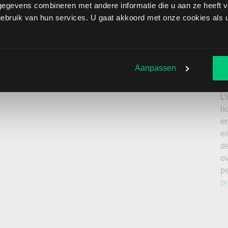
egevens combineren met andere informatie die u aan ze heeft ve
LAMOS GOLD brengt extra risico’s met zich mee: als de
bruik van hun services. U gaat akkoord met onze cookies als u 
verliezen onbeperkt oplopen. Het is belangrijk om deze
issing en enkel te beleggen met kapitaal dat u kunt
Ik
n
Aanpassen
roker
a
n
L
h
en
el
de
o
p
pr