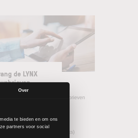
ang de LYNX
wsbrieven
Over
teer uw gewenste LYNX Nieuwsbrieven
eekoverzicht (wekelijks)
 media te bieden en om ons
YNX Morning Call (dagelijks)
ze partners voor social
echnische analyse AEX (wekelijks)