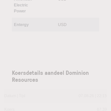
Electric
Power
Entergy
USD
Koersdetails aandeel Dominion
Resources
Datum | Tijd
07.08.26 | 22:15
Koers
67,39