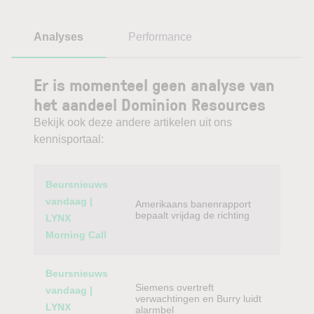
Analyses
Performance
Er is momenteel geen analyse van
het aandeel Dominion Resources
Bekijk ook deze andere artikelen uit ons
kennisportaal:
Category
Titel
Beursnieuws
vandaag |
Amerikaans banenrapport
bepaalt vrijdag de richting
LYNX
Morning Call
Beursnieuws
Siemens overtreft
vandaag |
verwachtingen en Burry luidt
LYNX
alarmbel