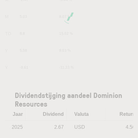
6M
5.03
8.07 %
YTD
8.8
15.02 %
1Y
5.58
9.03 %
5Y
-8.61
-11.33 %
Dividendstijging aandeel Dominion
Resources
Jaar
Dividend
Valuta
Return
2025
2.67
USD
4.56