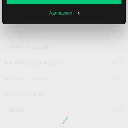
Dividendrendement
--
Aanpassen
Omzet ratio
18,16
Omzet per aandeel
19,33
Cashflow per aandeel
6,28
Intensiteit van investeringen
93,03
Intensiteit van arbeid
6,97
Werkkapitaal (mln.)
--
Cashratio 1
31,00