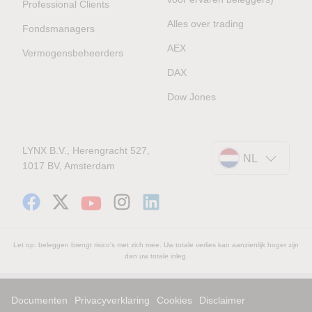
Professional Clients
Alles over trading
Fondsmanagers
AEX
Vermogensbeheerders
DAX
Dow Jones
LYNX B.V., Herengracht 527,
NL
1017 BV, Amsterdam
Let op: beleggen brengt risico's met zich mee. Uw totale verlies kan aanzienlijk hoger zijn
dan uw totale inleg.
Documenten
Privacyverklaring
Cookies
Disclaimer