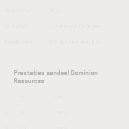
Supersector
Utilities
Subsector
Conventionele Elektriciteit
Bedrijfsnaam
Dominion Resources Inc.
Prestaties aandeel Dominion
Resources
1D
0.59
0.88 %
1W
-1.78
-2.57 %
1M
-2.47
-3.54 %