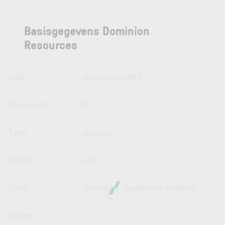
Basisgegevens Dominion
Resources
ISIN
US25746U1097
Tickercode
D
Type
aandeel
Valuta
USD
Land
Vereinigte Staaten von Amerika
Indices
--