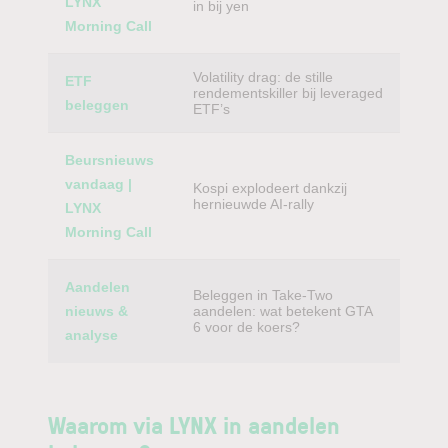
LYNX
in bij yen
Morning Call
Volatility drag: de stille
ETF
rendementskiller bij leveraged
beleggen
ETF’s
Beursnieuws
vandaag |
Kospi explodeert dankzij
hernieuwde AI-rally
LYNX
Morning Call
Aandelen
Beleggen in Take-Two
nieuws &
aandelen: wat betekent GTA
6 voor de koers?
analyse
Waarom via LYNX in aandelen