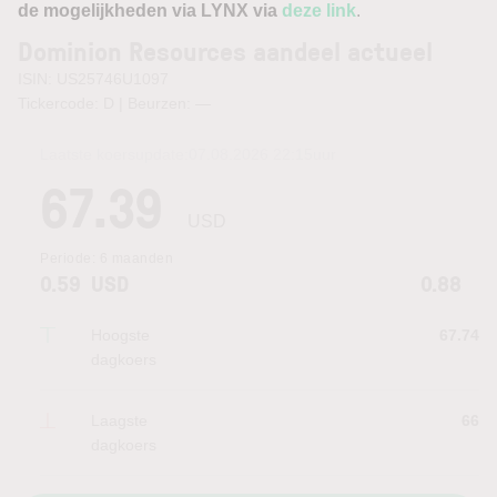
de mogelijkheden via LYNX via
deze link
.
Dominion Resources aandeel actueel
ISIN: US25746U1097
Tickercode: D | Beurzen:
—
Laatste koersupdate:
07.08.2026 22:15
uur
67.39
USD
Periode:
6 maanden
0.59
USD
0.88
Hoogste
67.74
dagkoers
Laagste
66
dagkoers