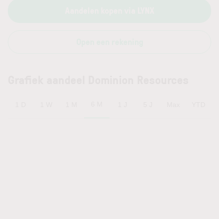
Aandelen kopen via LYNX
Open een rekening
Grafiek aandeel Dominion Resources
6 M
1 D
1 W
1 M
1 J
5 J
Max
YTD