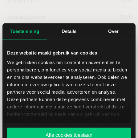
Laagste jaarkoers
56,91
Hoogste jaarkoers
72,99
Toestemming
Details
Over
Laagste koers 52 weken
55,85
Hoogste koers 52 weken
72,99
Deze website maakt gebruik van cookies
We gebruiken cookies om content en advertenties te
Marktkapitalisatie (mld.)
59,48
personaliseren, om functies voor social media te bieden
en om ons websiteverkeer te analyseren. Ook delen we
informatie over uw gebruik van onze site met onze
partners voor social media, adverteren en analyse.
Deze partners kunnen deze gegevens combineren met
andere informatie die u aan ze heeft verstrekt of die ze
Dominion Resources:
hebben verzameld op basis van uw gebruik van hun
fundamentele cijfers in USD
services. U gaat akkoord met onze cookies als u onze
website blijft gebruiken.
Alle cookies toestaan