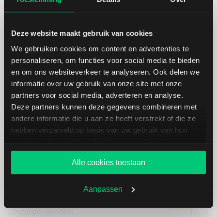
Laagste koers 52 weken
12,33
Deze website maakt gebruik van cookies
Hoogste koers 52 weken
17,65
We gebruiken cookies om content en advertenties te
personaliseren, om functies voor social media te bieden
Marktkapitalisatie (mld.)
10,49
en om ons websiteverkeer te analyseren. Ook delen we
informatie over uw gebruik van onze site met onze
partners voor social media, adverteren en analyse.
Deze partners kunnen deze gegevens combineren met
andere informatie die u aan ze heeft verstrekt of die ze
AES: fundamentele cijfers in USD
hebben verzameld op basis van uw gebruik van hun
services. U gaat akkoord met onze cookies als u onze
website blijft gebruiken.
Dividendrendement
--
Alle cookies toestaan
Omzet ratio
7,44
Aanpassen
Omzet per aandeel
17,18