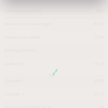
Cashflow per aandeel
6,05
Intensiteit van investeringen
87,44
Intensiteit van arbeid
12,56
Werkkapitaal (mln.)
--
Cashratio 1
26,35
Cashratio 2
95,60
Cashratio 3
94,33
Return on Investment (ROI)
1,76