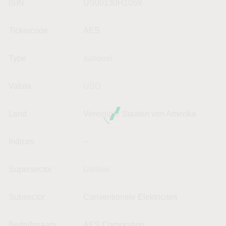
ISIN
US00130H1059
Tickercode
AES
Type
aandeel
Valuta
USD
Land
Vereinigte Staaten von Amerika
Indices
--
Supersector
Utilities
Subsector
Conventionele Elektriciteit
Bedrijfsnaam
AES Corporation