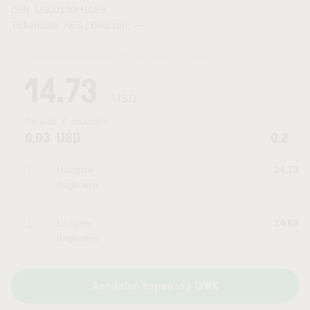
ISIN: US00130H1059
Tickercode: AES | Beurzen:
—
Laatste koersupdate:
07.08.2026 22:15
uur
14.73
USD
Periode:
6 maanden
0.03
USD
0.2
Hoogste
14.73
dagkoers
Laagste
14.69
dagkoers
Aandelen kopen via LYNX