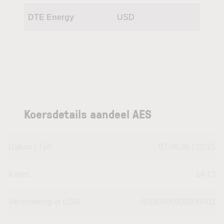
DTE Energy
USD
Koersdetails aandeel AES
Datum | Tijd
07.08.26 | 22:15
Koers
14,73
Verandering in USD
0.030000000000001