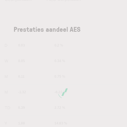
Prestaties aandeel AES
1D
0.03
0.2 %
1W
0.05
0.34 %
1M
0.11
0.75 %
6M
-1.32
-8.22 %
YTD
0.39
2.72 %
1Y
1.88
14.63 %