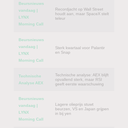
Beursnieuws
Recordjacht op Wall Street
vandaag |
houdt aan, maar SpaceX stelt
LYNX
teleur
Morning Call
Beursnieuws
vandaag |
Sterk kwartaal voor Palantir
en Snap
LYNX
Morning Call
Technische analyse: AEX blijft
Technische
opvallend sterk, maar RSI
Analyse AEX
geeft eerste waarschuwing
Beursnieuws
Lagere olieprijs stuwt
vandaag |
beurzen, VS en Japan grijpen
LYNX
in bij yen
Morning Call