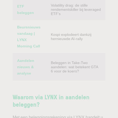
Volatility drag: de stille
ETF
rendementskiller bij leveraged
beleggen
ETF’s
Beursnieuws
vandaag |
Kospi explodeert dankzij
hernieuwde AI-rally
LYNX
Morning Call
Aandelen
Beleggen in Take-Two
nieuws &
aandelen: wat betekent GTA
6 voor de koers?
analyse
Waarom via LYNX in aandelen
beleggen?
Met een beleggingsrekening via LYNX handelt u