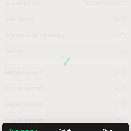
Verandering in %
0.20408163265307
Openingkoers
14,72
Slotkoers vorige handelsdag
14,70
Beurzen
3,00
Laagste dagkoers
14,69
Hoogste dagkoers
14,73
Laagste jaarkoers
13,63
Hoogste jaarkoers
17,65
Toestemming
Details
Over