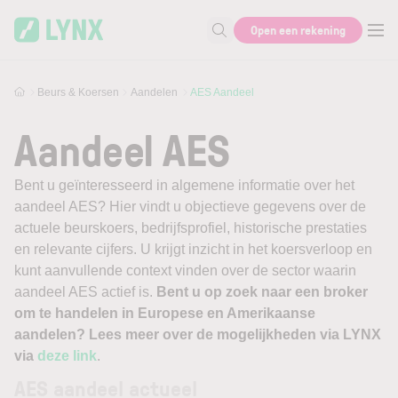
Skip to main content
Open een rekening
Zoek naar informatie
Beurs & Koersen
Aandelen
AES Aandeel
Aandeel AES
Bent u geïnteresseerd in algemene informatie over het
aandeel AES? Hier vindt u objectieve gegevens over de
actuele beurskoers, bedrijfsprofiel, historische prestaties
en relevante cijfers. U krijgt inzicht in het koersverloop en
kunt aanvullende context vinden over de sector waarin
aandeel AES actief is.
Bent u op zoek naar een broker
om te handelen in Europese en Amerikaanse
aandelen? Lees meer over de mogelijkheden via LYNX
via
deze link
.
AES aandeel actueel