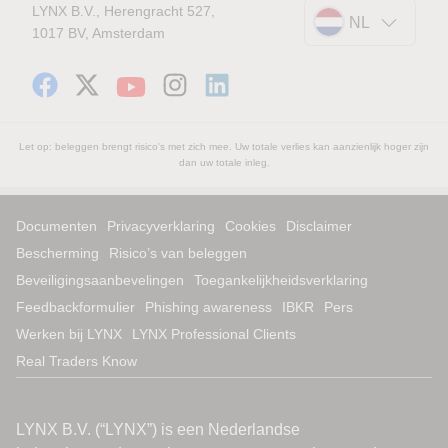
LYNX B.V., Herengracht 527,
NL
1017 BV, Amsterdam
Let op: beleggen brengt risico's met zich mee. Uw totale verlies kan aanzienlijk hoger zijn
dan uw totale inleg.
Documenten
Privacyverklaring
Cookies
Disclaimer
Bescherming
Risico’s van beleggen
Beveiligingsaanbevelingen
Toegankelijkheidsverklaring
Feedbackformulier
Phishing awareness
IBKR
Pers
Werken bij LYNX
LYNX Professional Clients
Real Traders Know