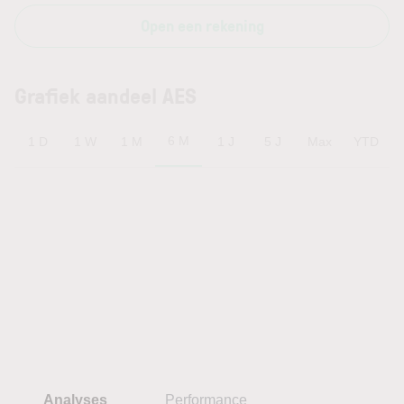
Open een rekening
Grafiek aandeel AES
6 M
1 D
1 W
1 M
1 J
5 J
Max
YTD
Analyses
Performance