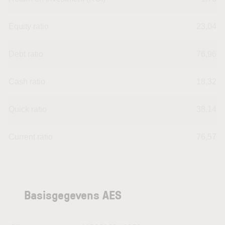
Equity ratio
23,04
Debt ratio
76,96
Cash ratio
18,32
Quick ratio
38,14
Current ratio
76,57
Basisgegevens AES