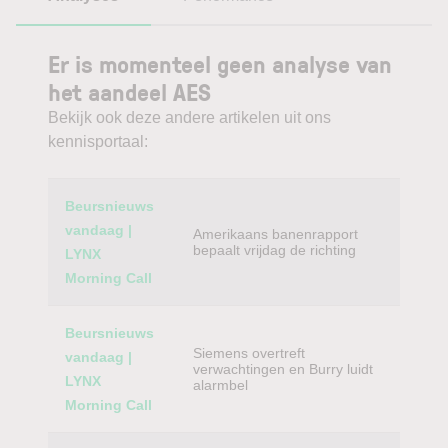
Er is momenteel geen analyse van
het aandeel AES
Bekijk ook deze andere artikelen uit ons
kennisportaal:
Category
Titel
Beursnieuws
vandaag |
Amerikaans banenrapport
bepaalt vrijdag de richting
LYNX
Morning Call
Beursnieuws
Siemens overtreft
vandaag |
verwachtingen en Burry luidt
LYNX
alarmbel
Morning Call