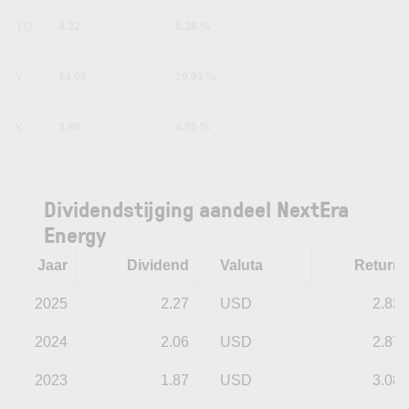
YTD
4.32
5.38 %
1Y
14.06
19.93 %
5Y
3.99
4.95 %
Dividendstijging aandeel NextEra
Energy
Jaar
Dividend
Valuta
Return
2025
2.27
USD
2.83
2024
2.06
USD
2.87
2023
1.87
USD
3.08