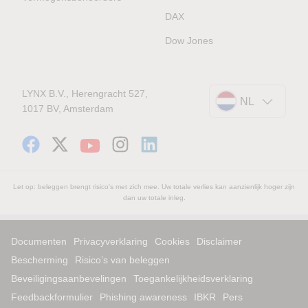
DAX
Dow Jones
LYNX B.V., Herengracht 527,
NL
1017 BV, Amsterdam
Let op: beleggen brengt risico's met zich mee. Uw totale verlies kan aanzienlijk hoger zijn
dan uw totale inleg.
Documenten
Privacyverklaring
Cookies
Disclaimer
Bescherming
Risico’s van beleggen
Beveiligingsaanbevelingen
Toegankelijkheidsverklaring
Feedbackformulier
Phishing awareness
IBKR
Pers