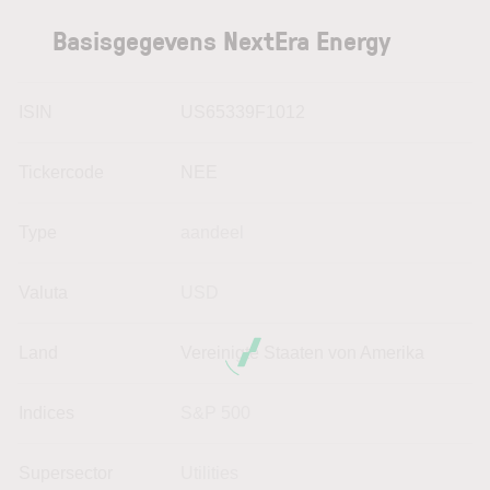
Basisgegevens NextEra Energy
ISIN
US65339F1012
Tickercode
NEE
Type
aandeel
Valuta
USD
Land
Vereinigte Staaten von Amerika
Indices
S&P 500
Supersector
Utilities