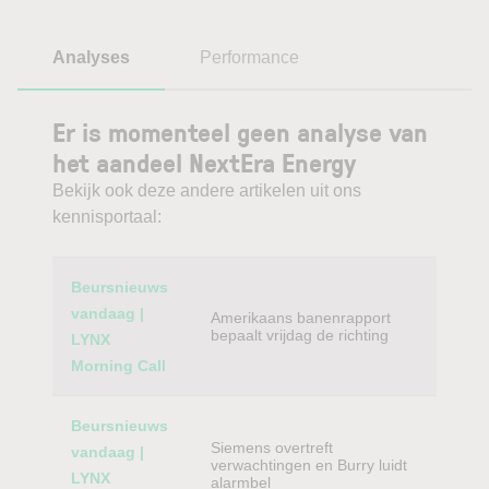
Analyses
Performance
Er is momenteel geen analyse van
het aandeel NextEra Energy
Bekijk ook deze andere artikelen uit ons
kennisportaal:
Category
Titel
Beursnieuws
vandaag |
Amerikaans banenrapport
bepaalt vrijdag de richting
LYNX
Morning Call
Beursnieuws
Siemens overtreft
vandaag |
verwachtingen en Burry luidt
LYNX
alarmbel