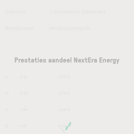
Subsector
Conventionele Elektriciteit
Bedrijfsnaam
NextEra Energy Inc.
Prestaties aandeel NextEra Energy
1D
-1.31
-1.52 %
1W
-3.33
-3.79 %
1M
-2.84
-3.25 %
6M
-4.87
-5.44 %