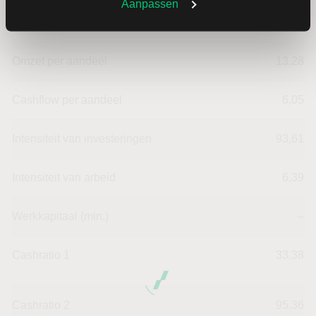
Aanpassen
Omzet ratio
24,93
Omzet per aandeel
13,28
Cashflow per aandeel
6,05
Intensiteit van investeringen
93,61
Intensiteit van arbeid
6,39
Werkkapitaal (mln.)
--
Cashratio 1
33,38
Cashratio 2
95,36