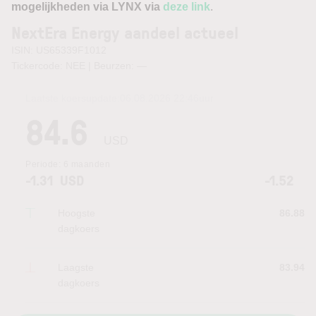
mogelijkheden via LYNX via
deze link
.
NextEra Energy aandeel actueel
ISIN: US65339F1012
Tickercode: NEE | Beurzen:
—
Laatste koersupdate:
06.08.2026 22:46
uur
84.6
USD
Periode:
6 maanden
-1.31
USD
-1.52
Hoogste
86.88
dagkoers
Laagste
83.94
dagkoers