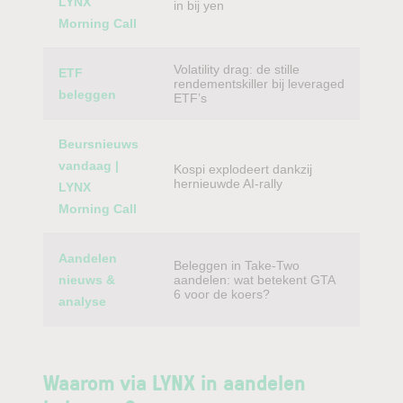
LYNX
in bij yen
Morning Call
Volatility drag: de stille
ETF
rendementskiller bij leveraged
beleggen
ETF’s
Beursnieuws
vandaag |
Kospi explodeert dankzij
hernieuwde AI-rally
LYNX
Morning Call
Aandelen
Beleggen in Take-Two
nieuws &
aandelen: wat betekent GTA
6 voor de koers?
analyse
Waarom via LYNX in aandelen