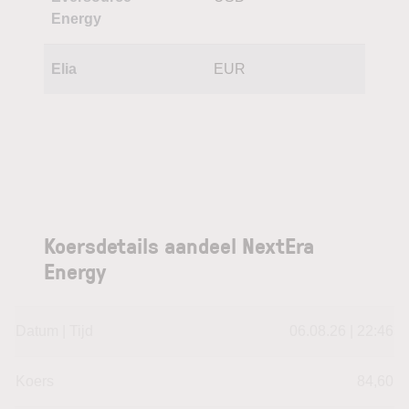
Energy
Elia
EUR
Koersdetails aandeel NextEra
Energy
Datum | Tijd
06.08.26 | 22:46
Koers
84,60