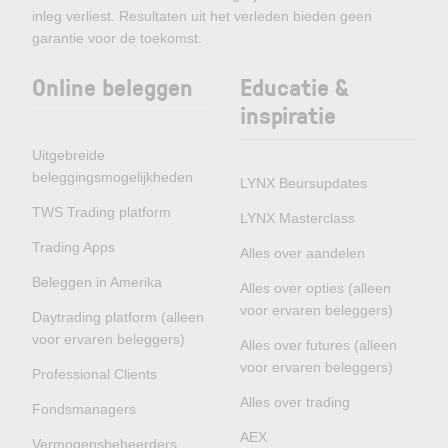
inleg verliest. Resultaten uit het verleden bieden geen
garantie voor de toekomst.
Online beleggen
Educatie &
inspiratie
Uitgebreide
beleggingsmogelijkheden
LYNX Beursupdates
TWS Trading platform
LYNX Masterclass
Trading Apps
Alles over aandelen
Beleggen in Amerika
Alles over opties (alleen
voor ervaren beleggers)
Daytrading platform (alleen
voor ervaren beleggers)
Alles over futures (alleen
voor ervaren beleggers)
Professional Clients
Alles over trading
Fondsmanagers
AEX
Vermogensbeheerders