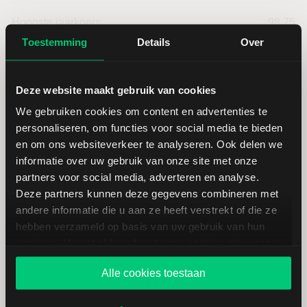
Hoogste jaarkoers
98,75
Toestemming
Details
Over
Laagste koers 52 weken
69,24
Deze website maakt gebruik van cookies
Hoogste koers 52 weken
98,75
We gebruiken cookies om content en advertenties te
personaliseren, om functies voor social media te bieden
Marktkapitalisatie (mld.)
179,19
en om ons websiteverkeer te analyseren. Ook delen we
informatie over uw gebruik van onze site met onze
partners voor social media, adverteren en analyse.
Deze partners kunnen deze gegevens combineren met
andere informatie die u aan ze heeft verstrekt of die ze
NextEra Energy: fundamentele
hebben verzameld op basis van uw gebruik van hun
cijfers in USD
services. U gaat akkoord met onze cookies als u onze
website blijft gebruiken.
Alle cookies toestaan
Dividendrendement
--