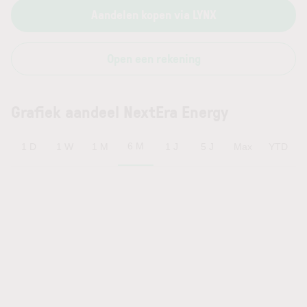
Aandelen kopen via LYNX
Open een rekening
Grafiek aandeel NextEra Energy
6 M
1 D
1 W
1 M
1 J
5 J
Max
YTD