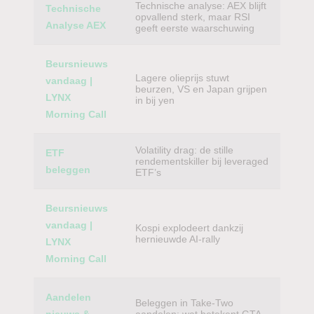
Technische analyse: AEX blijft
Technische
opvallend sterk, maar RSI
Analyse AEX
geeft eerste waarschuwing
Beursnieuws
Lagere olieprijs stuwt
vandaag |
beurzen, VS en Japan grijpen
LYNX
in bij yen
Morning Call
Volatility drag: de stille
ETF
rendementskiller bij leveraged
beleggen
ETF’s
Beursnieuws
vandaag |
Kospi explodeert dankzij
hernieuwde AI-rally
LYNX
Morning Call
Aandelen
Beleggen in Take-Two