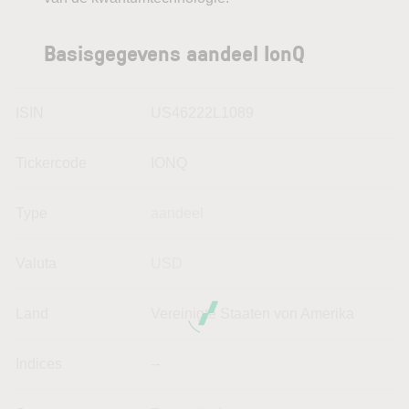
Basisgegevens aandeel IonQ
ISIN
US46222L1089
Tickercode
IONQ
Type
aandeel
Valuta
USD
Land
Vereinigte Staaten von Amerika
Indices
--