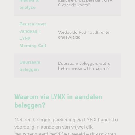
nieuws &
aandelen: wat betekent GTA
6 voor de koers?
analyse
Beursnieuws
vandaag |
Verdeelde Fed houdt rente
ongewijzigd
LYNX
Morning Call
Duurzaam
Duurzaam beleggen: wat is
het en welke ETF’s zijn er?
beleggen
Waarom via LYNX in aandelen
beleggen?
Met een beleggingsrekening via LYNX handelt u
voordelig in aandelen van vrijwel elk
beursgenoteerd bedrijf ter wereld – dus ook van