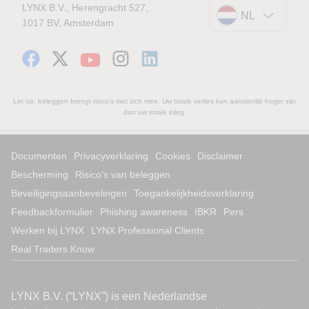
LYNX B.V., Herengracht 527,
NL
1017 BV, Amsterdam
Let op: beleggen brengt risico's met zich mee. Uw totale verlies kan aanzienlijk hoger zijn
dan uw totale inleg.
Documenten
Privacyverklaring
Cookies
Disclaimer
Bescherming
Risico’s van beleggen
Beveiligingsaanbevelingen
Toegankelijkheidsverklaring
Feedbackformulier
Phishing awareness
IBKR
Pers
Werken bij LYNX
LYNX Professional Clients
Real Traders Know