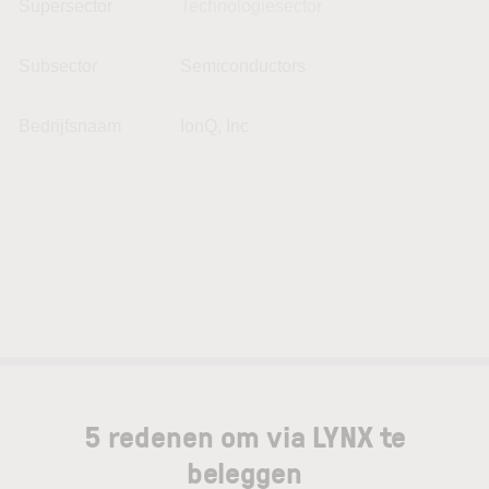
Supersector
Technologiesector
Subsector
Semiconductors
Bedrijfsnaam
IonQ, Inc
5 redenen om via LYNX te
beleggen