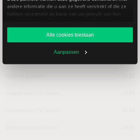
Beurzen
3,00
andere informatie die u aan ze heeft verstrekt of die ze
hebben verzameld op basis van uw gebruik van hun
services. U gaat akkoord met onze cookies als u onze
Laagste dagkoers
39,58
website blijft gebruiken.
Alle cookies toestaan
Hoogste dagkoers
42,05
Aanpassen
Laagste jaarkoers
25,89
Hoogste jaarkoers
73,65
Laagste koers 52 weken
25,89
Hoogste koers 52 weken
84,64
Marktkapitalisatie (mld.)
14,50