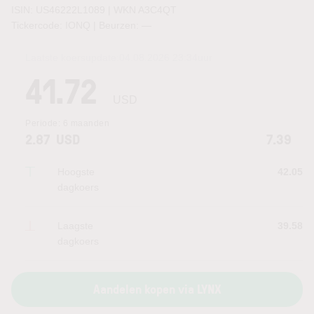
ISIN: US46222L1089 | WKN A3C4QT
Tickercode: IONQ | Beurzen:
—
Laatste koersupdate:
04.08.2026 23:34
uur
41.72
USD
Periode:
6 maanden
2.87
USD
7.39
Hoogste
42.05
dagkoers
Laagste
39.58
dagkoers
Aandelen kopen via LYNX