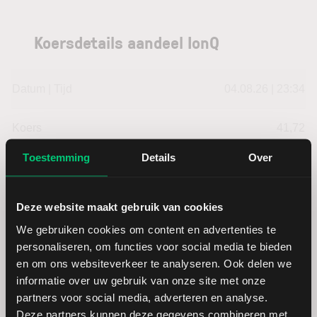
Koersdetails aandeel IonQ
Datum | Tijd
04.08.26 | 23:34
Koers
41,72
Toestemming
Details
Over
Verandering in USD
2.87
Verandering in %
7.3873873873874
Deze website maakt gebruik van cookies
We gebruiken cookies om content en advertenties te
Openingkoers
39,64
personaliseren, om functies voor social media te bieden
en om ons websiteverkeer te analyseren. Ook delen we
informatie over uw gebruik van onze site met onze
Slotkoers vorige handelsdag
38,85
partners voor social media, adverteren en analyse.
Deze partners kunnen deze gegevens combineren met