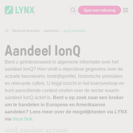
Skip to main content
Open een rekening
Zoek naar informatie
Beurs & Koersen
Aandelen
IonQ Aandeel
Aandeel IonQ
Bent u geïnteresseerd in algemene informatie over het
aandeel IonQ? Hier vindt u objectieve gegevens over de
actuele beurskoers, bedrijfsprofiel, historische prestaties
en relevante cijfers. U krijgt inzicht in het koersverloop en
kunt aanvullende context vinden over de sector waarin
aandeel IonQ actief is.
Bent u op zoek naar een broker
om te handelen in Europese en Amerikaanse
aandelen? Lees meer over de mogelijkheden via LYNX
via
deze link
.
IonQ aandeel actueel