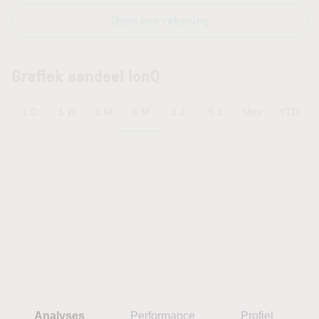
Open een rekening
Grafiek aandeel IonQ
6 M
1 D
1 W
1 M
1 J
5 J
Max
YTD
Analyses
Performance
Profiel