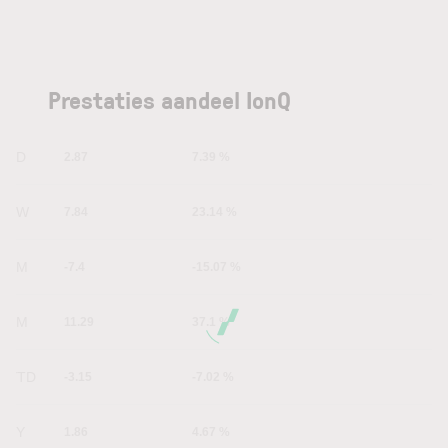
Prestaties aandeel IonQ
1D
2.87
7.39 %
1W
7.84
23.14 %
1M
-7.4
-15.07 %
6M
11.29
37.1 %
YTD
-3.15
-7.02 %
1Y
1.86
4.67 %