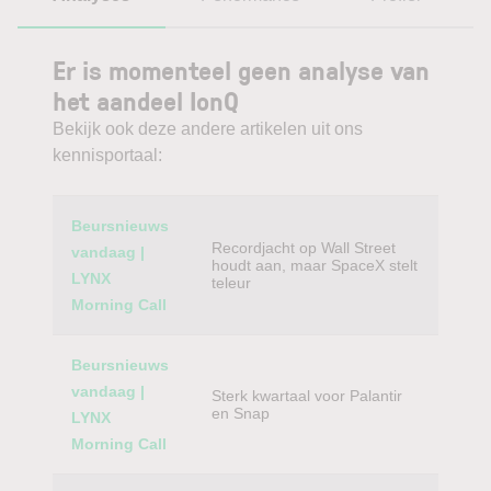
Er is momenteel geen analyse van
het aandeel IonQ
Bekijk ook deze andere artikelen uit ons
kennisportaal:
Category
Titel
Beursnieuws
Recordjacht op Wall Street
vandaag |
houdt aan, maar SpaceX stelt
LYNX
teleur
Morning Call
Beursnieuws
vandaag |
Sterk kwartaal voor Palantir
en Snap
LYNX
Morning Call