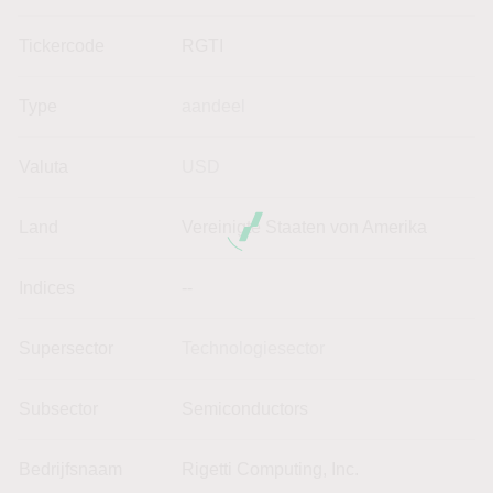
Tickercode
RGTI
Type
aandeel
Valuta
USD
Land
Vereinigte Staaten von Amerika
Indices
--
Supersector
Technologiesector
Subsector
Semiconductors
Bedrijfsnaam
Rigetti Computing, Inc.