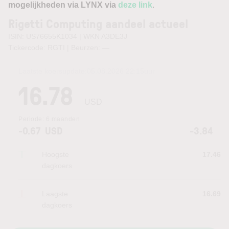
mogelijkheden via LYNX via
deze link
.
Rigetti Computing aandeel actueel
ISIN: US76655K1034 | WKN A3DE3J
Tickercode: RGTI | Beurzen:
—
Laatste koersupdate:
05.08.2026 22:15
uur
16.78
USD
Periode:
6 maanden
-0.67
USD
-3.84
Hoogste
17.46
dagkoers
Laagste
16.69
dagkoers