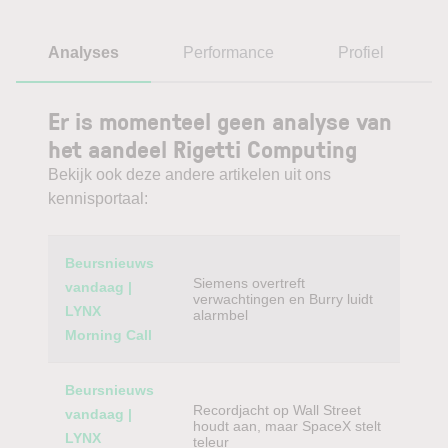
Analyses
Performance
Profiel
Er is momenteel geen analyse van
het aandeel Rigetti Computing
Bekijk ook deze andere artikelen uit ons
kennisportaal:
Category
Titel
Beursnieuws
Siemens overtreft
vandaag |
verwachtingen en Burry luidt
LYNX
alarmbel
Morning Call
Beursnieuws
Recordjacht op Wall Street
vandaag |
houdt aan, maar SpaceX stelt
LYNX
teleur