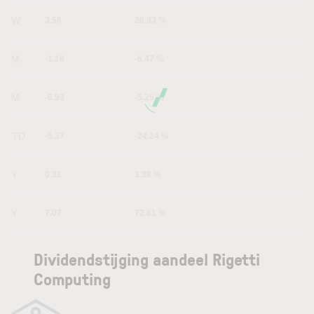
1W
3.56
26.93 %
1M
-1.16
-6.47 %
6M
-0.93
-5.25 %
YTD
-5.37
-24.24 %
1Y
0.31
1.88 %
5Y
7.07
72.81 %
Dividendstijging aandeel Rigetti
Computing