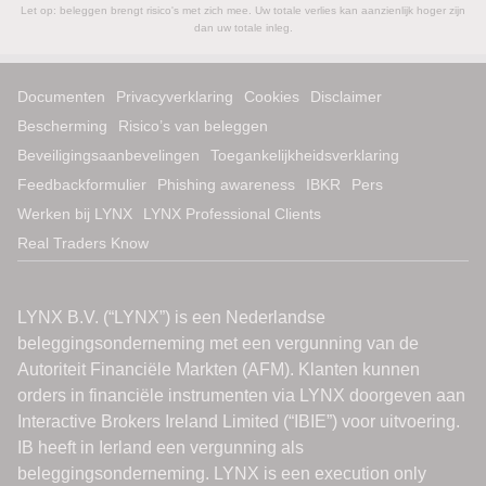
Let op: beleggen brengt risico's met zich mee. Uw totale verlies kan aanzienlijk hoger zijn
dan uw totale inleg.
Documenten
Privacyverklaring
Cookies
Disclaimer
Bescherming
Risico’s van beleggen
Beveiligingsaanbevelingen
Toegankelijkheidsverklaring
Feedbackformulier
Phishing awareness
IBKR
Pers
Werken bij LYNX
LYNX Professional Clients
Real Traders Know