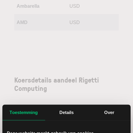
Ambarella
USD
AMD
USD
Koersdetails aandeel Rigetti
Computing
Datum | Tijd
05.08.26 | 22:15
Toestemming
Details
Over
Koers
16,78
Deze website maakt gebruik van cookies