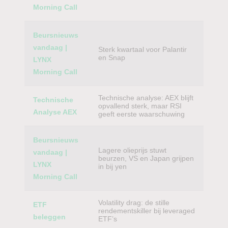
Morning Call
Beursnieuws
vandaag |
Sterk kwartaal voor Palantir
en Snap
LYNX
Morning Call
Technische analyse: AEX blijft
Technische
opvallend sterk, maar RSI
Analyse AEX
geeft eerste waarschuwing
Beursnieuws
Lagere olieprijs stuwt
vandaag |
beurzen, VS en Japan grijpen
LYNX
in bij yen
Morning Call
Volatility drag: de stille
ETF
rendementskiller bij leveraged
beleggen
ETF’s