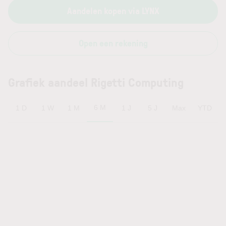
Aandelen kopen via LYNX
Open een rekening
Grafiek aandeel Rigetti Computing
6 M
1 D
1 W
1 M
1 J
5 J
Max
YTD