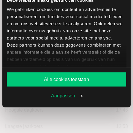
Verandering in USD
-0.67
We gebruiken cookies om content en advertenties te
personaliseren, om functies voor social media te bieden
en om ons websiteverkeer te analyseren. Ook delen we
Verandering in %
-3.8395415472779
informatie over uw gebruik van onze site met onze
partners voor social media, adverteren en analyse.
Openingkoers
17,24
Deze partners kunnen deze gegevens combineren met
andere informatie die u aan ze heeft verstrekt of die ze
Slotkoers vorige handelsdag
17,45
hebben verzameld op basis van uw gebruik van hun
services. U gaat akkoord met onze cookies als u onze
Beurzen
4,00
website blijft gebruiken.
Alle cookies toestaan
Laagste dagkoers
16,69
Aanpassen
Hoogste dagkoers
17,46
Laagste jaarkoers
12,53