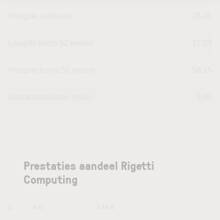
Hoogste jaarkoers
28,06
Laagste koers 52 weken
12,53
Hoogste koers 52 weken
58,15
Marktkapitalisatie (mld.)
5,80
Prestaties aandeel Rigetti
Computing
1D
-0.67
-3.84 %