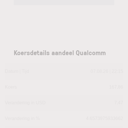
Koersdetails aandeel Qualcomm
Datum | Tijd
07.08.26 | 22:15
Koers
167,86
Verandering in USD
7.47
Verandering in %
4.6573975933662