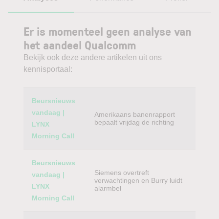
Er is momenteel geen analyse van
het aandeel Qualcomm
Bekijk ook deze andere artikelen uit ons
kennisportaal:
Category
Titel
Beursnieuws
vandaag |
Amerikaans banenrapport
bepaalt vrijdag de richting
LYNX
Morning Call
Beursnieuws
Siemens overtreft
vandaag |
verwachtingen en Burry luidt
LYNX
alarmbel
Morning Call