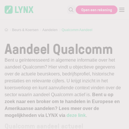
Skip to main content
Open een rekening
Zoek naar informatie
Beurs & Koersen
Aandelen
Qualcomm Aandeel
Aandeel Qualcomm
Bent u geïnteresseerd in algemene informatie over het
aandeel Qualcomm? Hier vindt u objectieve gegevens
over de actuele beurskoers, bedrijfsprofiel, historische
prestaties en relevante cijfers. U krijgt inzicht in het
koersverloop en kunt aanvullende context vinden over de
sector waarin aandeel Qualcomm actief is.
Bent u op
zoek naar een broker om te handelen in Europese en
Amerikaanse aandelen? Lees meer over de
mogelijkheden via LYNX via
deze link
.
Qualcomm aandeel actueel