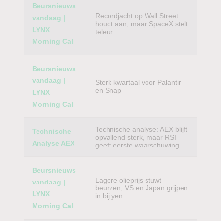
Beursnieuws
Recordjacht op Wall Street
vandaag |
houdt aan, maar SpaceX stelt
LYNX
teleur
Morning Call
Beursnieuws
vandaag |
Sterk kwartaal voor Palantir
en Snap
LYNX
Morning Call
Technische analyse: AEX blijft
Technische
opvallend sterk, maar RSI
Analyse AEX
geeft eerste waarschuwing
Beursnieuws
Lagere olieprijs stuwt
vandaag |
beurzen, VS en Japan grijpen
LYNX
in bij yen
Morning Call