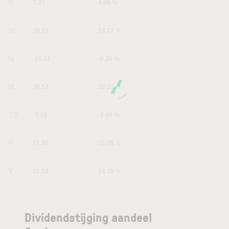
1D
7.47
4.66 %
1W
20.25
13.72 %
1M
-15.11
-8.26 %
6M
30.52
22.22 %
YTD
-3.19
-1.86 %
1Y
21.96
15.05 %
5Y
21.58
14.75 %
Dividendstijging aandeel