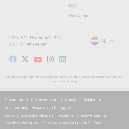
DAX
Dow Jones
LYNX B.V., Herengracht 527,
NL
1017 BV, Amsterdam
Let op: beleggen brengt risico's met zich mee. Uw totale verlies kan aanzienlijk hoger zijn
dan uw totale inleg.
Documenten
Privacyverklaring
Cookies
Disclaimer
Bescherming
Risico’s van beleggen
Beveiligingsaanbevelingen
Toegankelijkheidsverklaring
Feedbackformulier
Phishing awareness
IBKR
Pers