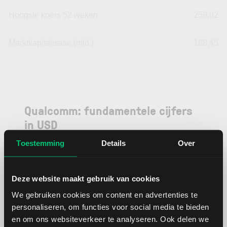
Hoogste koers 52 weken
259,92
Marktkapitalisatie (mld.)
168,45
Qualcomm: fundamentele cijfers
in USD
Toestemming
Details
Over
Dividendrendement
--
Deze website maakt gebruik van cookies
Omzet ratio
12,51
We gebruiken cookies om content en advertenties te
personaliseren, om functies voor social media te bieden
Omzet per aandeel
40,41
en om ons websiteverkeer te analyseren. Ook delen we