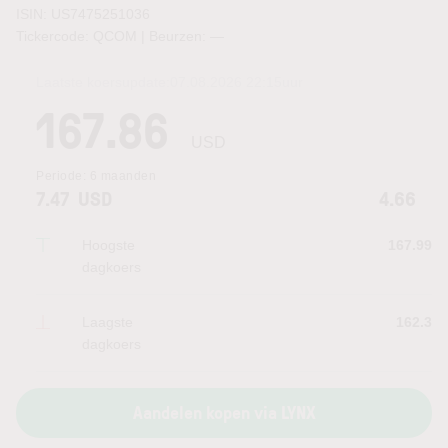
ISIN: US7475251036
Tickercode: QCOM | Beurzen:
—
Laatste koersupdate:
07.08.2026 22:15
uur
167.86
USD
Periode:
6 maanden
7.47
USD
4.66
Hoogste
167.99
dagkoers
Laagste
162.3
dagkoers
Aandelen kopen via LYNX