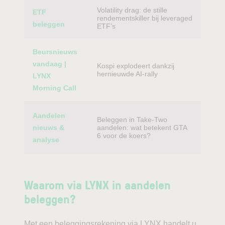
Volatility drag: de stille
ETF
rendementskiller bij leveraged
beleggen
ETF’s
Beursnieuws
vandaag |
Kospi explodeert dankzij
hernieuwde AI-rally
LYNX
Morning Call
Aandelen
Beleggen in Take-Two
nieuws &
aandelen: wat betekent GTA
6 voor de koers?
analyse
Waarom via LYNX in aandelen
beleggen?
Met een beleggingsrekening via LYNX handelt u