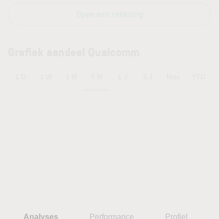
Open een rekening
Grafiek aandeel Qualcomm
6 M
1 D
1 W
1 M
1 J
5 J
Max
YTD
Analyses
Performance
Profiel