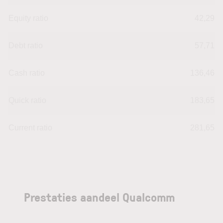
Equity ratio
42,29
Debt ratio
57,71
Cash ratio
136,46
Quick ratio
183,65
Current ratio
281,65
Prestaties aandeel Qualcomm