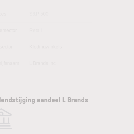
ces
S&P 500
ersector
Retail
sector
Kledingwinkels
rijfsnaam
L Brands Inc
dendstijging aandeel L Brands