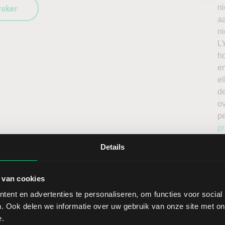
roker
n
a
n
L
h
en
el
de
o
p
pr
Details
 van cookies
ent en advertenties te personaliseren, om functies voor social
. Ook delen we informatie over uw gebruik van onze site met on
Sect
e.