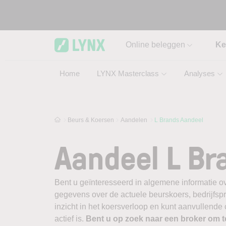
Skip to main content
Online beleggen
Ke
Home
LYNX Masterclass
Analyses
Beurs & Koersen
Aandelen
L Brands Aandeel
Aandeel L Br
Bent u geïnteresseerd in algemene informatie ov
gegevens over de actuele beurskoers, bedrijfsprofi
inzicht in het koersverloop en kunt aanvullende
actief is.
Bent u op zoek naar een broker om 