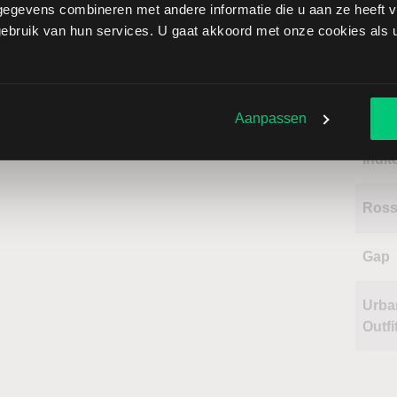
egevens combineren met andere informatie die u aan ze heeft ve
bruik van hun services. U gaat akkoord met onze cookies als u 
Naa
H&M
Aanpassen
Indit
Ross
Gap
Urba
Outfi