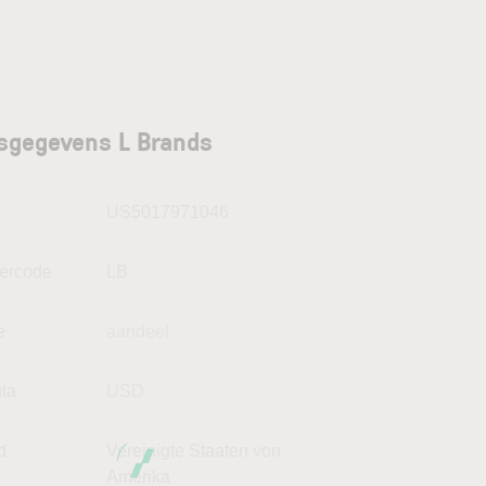
sgegevens L Brands
N
US5017971046
kercode
LB
e
aandeel
uta
USD
d
Vereinigte Staaten von
Amerika