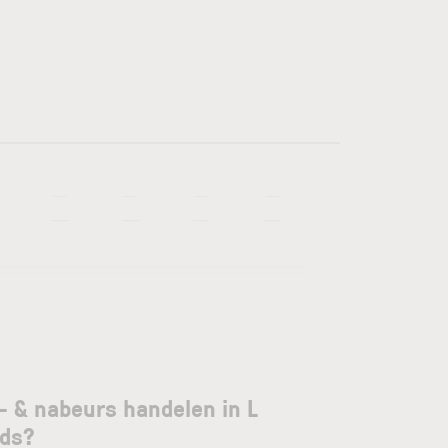
—
—
—
—
—
—
—
—
- & nabeurs handelen in L
nds?