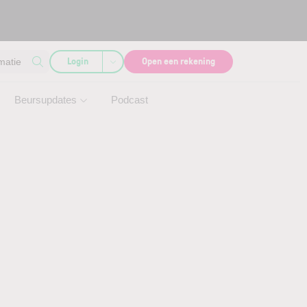
Login
Open een rekening
matie
Beursupdates
Podcast