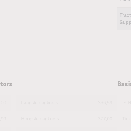
Tract
Supp
otors
Basi
:00
Laagste dagkoers
366,59
ISI
,99
Hoogste dagkoers
377,00
Tic