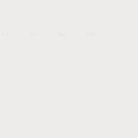
1 J
5 J
Max
YTD