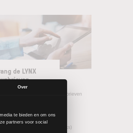
ang de LYNX
wsbrieven
Over
teer uw gewenste LYNX Nieuwsbrieven
eekoverzicht (wekelijks)
 media te bieden en om ons
YNX Morning Call (dagelijks)
ze partners voor social
echnische analyse AEX (wekelijks)