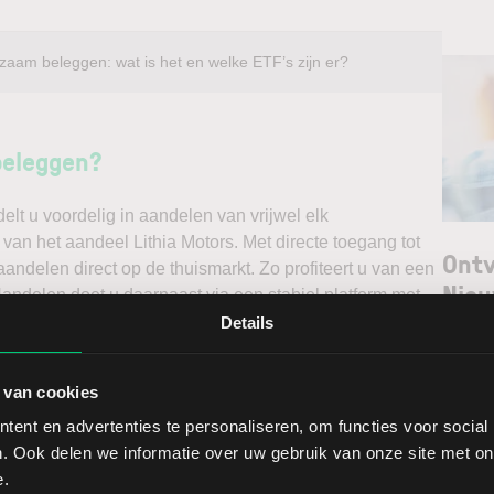
zaam beleggen: wat is het en welke ETF’s zijn er?
beleggen?
t u voordelig in aandelen van vrijwel elk
 van het aandeel Lithia Motors. Met directe toegang tot
Ontv
andelen direct op de thuismarkt. Zo profiteert u van een
Nieu
ndelen doet u daarnaast via een stabiel platform met
t gedegen analyses kunt maken. Belegt u met het oog op
Details
erwacht u een dalende koers en gaat u short*?
Selec
 van cookies
W
ggen. Ontdek alle voordelen van beleggen via een
ent en advertenties te personaliseren, om functies voor social
t.
L
. Ook delen we informatie over uw gebruik van onze site met on
T
e.
ia Motors brengt extra risico’s met zich mee: als de