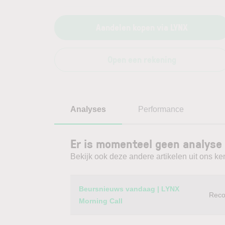
Aandelen kopen via LYNX
Open een rekening
Analyses
Performance
Er is momenteel geen analyse 
Bekijk ook deze andere artikelen uit ons ke
Category
Titel
Beursnieuws vandaag | LYNX
Reco
Morning Call