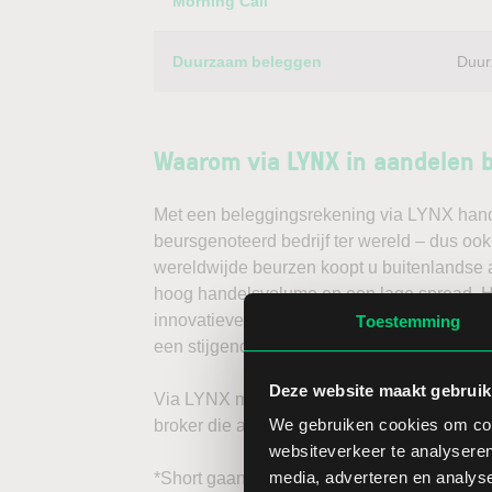
Morning Call
Duurzaam beleggen
Duur
Waarom via LYNX in aandelen 
Met een beleggingsrekening via LYNX handel
beursgenoteerd bedrijf ter wereld – dus ook
wereldwijde beurzen koopt u buitenlandse a
hoog handelsvolume en een lage spread. Ha
innovatieve trading tools, waarmee u direc
Toestemming
een stijgende koers door long te gaan, of v
Deze website maakt gebruik
Via LYNX maakt u de volgende stap in bele
We gebruiken cookies om cont
broker die aandelenbeleggers serieus neem
websiteverkeer te analyseren
media, adverteren en analys
*Short gaan in bijvoorbeeld het aandeel Lith