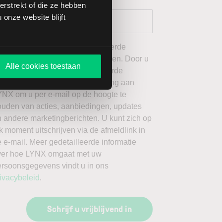
rstrekt of die ze hebben
onze website blijft
 wil graag de door mij geselecteerde
ieuwsbrieven van LYNX ontvangen. Door u
Alle cookies toestaan
an te melden voor de geselecteerde
ieuwsbrieven, geeft u toestemming aan
YNX om u per e-mail op de hoogte te
ouden van acties, aanbiedingen, updates
 andere marketingberichten. U kunt zich op
k moment uitschrijven via de afmeldlink in
 e-mail. Meer gedetailleerde informatie
ver hoe LYNX omgaat met uw
ersoonsgegevens vindt u in ons
ivacybeleid
.
Schrijf u vrijblijvend in