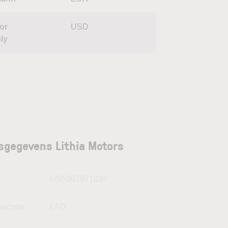
or
USD
ly
sgegevens Lithia Motors
N
US5367971034
kercode
LAD