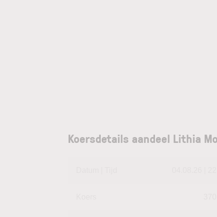
Koersdetails aandeel Lithia M
Datum | Tijd
04.08.26 | 22
Koers
370