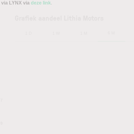
 via LYNX via
deze link
.
Grafiek aandeel Lithia Motors
6 M
1 D
1 W
1 M
77
59