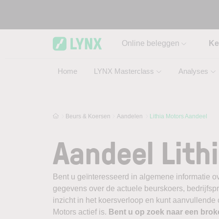
Skip to main content
Online beleggen
Ke
Home
LYNX Masterclass
Analyses
Beurs & Koersen
Aandelen
Lithia Motors Aandeel
Aandeel Lith
Bent u geïnteresseerd in algemene informatie ov
gegevens over de actuele beurskoers, bedrijfsprofi
inzicht in het koersverloop en kunt aanvullende 
Motors actief is.
Bent u op zoek naar een brok