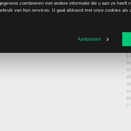
egevens combineren met andere informatie die u aan ze heeft ve
verliezen onbeperkt oplopen. Het is belangrijk om deze
bruik van hun services. U gaat akkoord met onze cookies als u 
issing en enkel te beleggen met kapitaal dat u kunt
Ik
roker
n
Aanpassen
a
n
L
h
en
el
de
o
p
pr