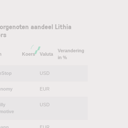
orgenoten aandeel Lithia
rs
Verandering
m
Koers
Valuta
in %
eStop
USD
onomy
EUR
lly
USD
motive
mann
EUR