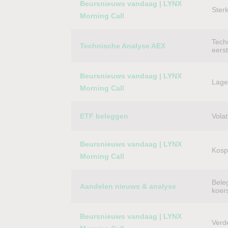
Beursnieuws vandaag | LYNX
Ster
Morning Call
Techn
Technische Analyse AEX
eers
Beursnieuws vandaag | LYNX
Lager
Morning Call
ETF beleggen
Volat
Beursnieuws vandaag | LYNX
Kospi
Morning Call
Bele
Aandelen nieuws & analyse
koer
Beursnieuws vandaag | LYNX
Verd