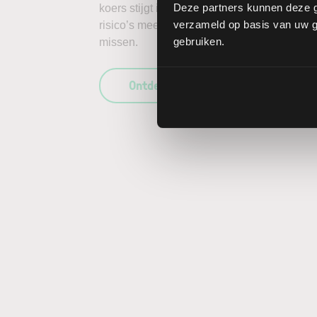
Deze partners kunnen deze g
koers stijgt in plaats van daalt, kunnen de 
verzameld op basis van uw ge
risico’s mee te wegen in uw beleggingsbesl
gebruiken.
missen.
Ontdek wat LYNX uniek maakt als b