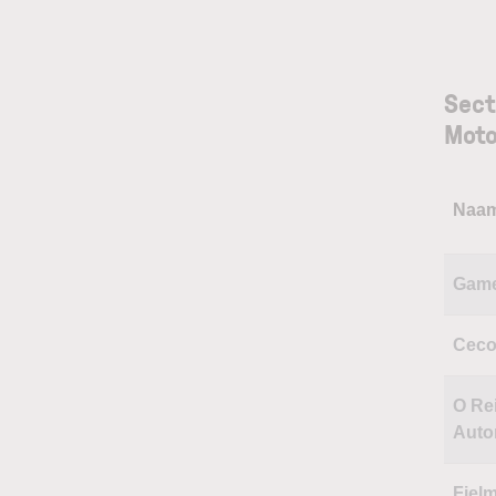
Sect
Moto
Naa
Gam
Cec
O Rei
Auto
Fiel