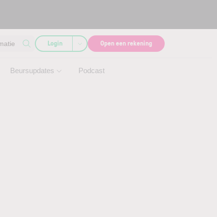
Login
Open een rekening
matie
Beursupdates
Podcast