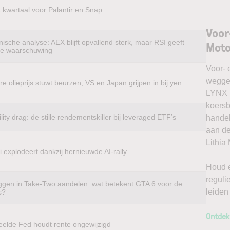
k kwartaal voor Palantir en Snap
Voor
ische analyse: AEX blijft opvallend sterk, maar RSI geeft
Mot
te waarschuwing
Voor- 
weggel
e olieprijs stuwt beurzen, VS en Japan grijpen in bij yen
LYNX k
koersb
ility drag: de stille rendementskiller bij leveraged ETF’s
handel
aan de
Lithia
 explodeert dankzij hernieuwde AI-rally
Houd e
reguli
ggen in Take-Two aandelen: wat betekent GTA 6 voor de
leiden
s?
Ontdek
eelde Fed houdt rente ongewijzigd