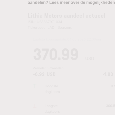
aandelen? Lees meer over de mogelijkheden
Lithia Motors aandeel actueel
ISIN: US5367971034
Tickercode: LAD | Beurzen:
—
Laatste koersupdate:
04.08.2026 22:00
uur
370.99
USD
Periode:
6 maanden
-6.92
USD
-1.83
Hoogste
3
dagkoers
Laagste
366.
dagkoers