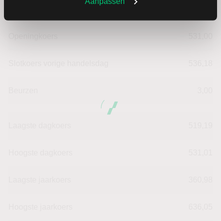
Aanpassen
Verandering in %
-3.0045880114887
Openingkoers
531,00
Slotkoers vorige handelsdag
536,18
Beurzen
3,00
Laagste dagkoers
519,19
Hoogste dagkoers
531,01
Laagste jaarkoers
360,98
Hoogste jaarkoers
636,05