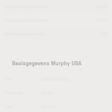
Laagste koers 52 weken
349,83
Hoogste koers 52 weken
636,05
Marktkapitalisatie (mld.)
9,90
Basisgegevens Murphy USA
ISIN
US6267551025
Tickercode
MUSA
Type
aandeel