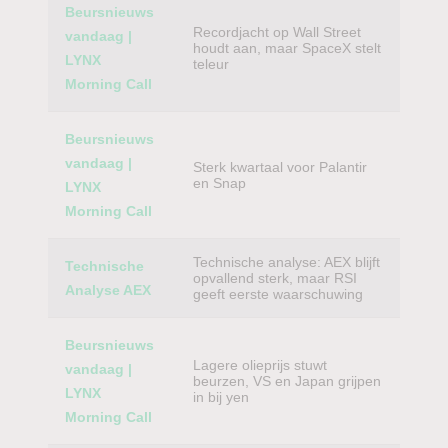
Beursnieuws
Recordjacht op Wall Street
vandaag |
houdt aan, maar SpaceX stelt
LYNX
teleur
Morning Call
Beursnieuws
vandaag |
Sterk kwartaal voor Palantir
en Snap
LYNX
Morning Call
Technische analyse: AEX blijft
Technische
opvallend sterk, maar RSI
Analyse AEX
geeft eerste waarschuwing
Beursnieuws
Lagere olieprijs stuwt
vandaag |
beurzen, VS en Japan grijpen
LYNX
in bij yen
Morning Call