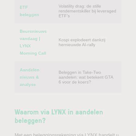
Volatility drag: de stille
ETF
rendementskiller bij leveraged
beleggen
ETF’s
Beursnieuws
vandaag |
Kospi explodeert dankzij
hernieuwde AI-rally
LYNX
Morning Call
Aandelen
Beleggen in Take-Two
nieuws &
aandelen: wat betekent GTA
6 voor de koers?
analyse
Waarom via LYNX in aandelen
beleggen?
Met een beleggingsrekening via LYNX handelt u