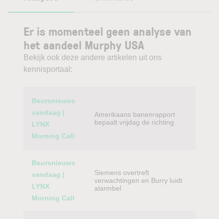
Er is momenteel geen analyse van
het aandeel Murphy USA
Bekijk ook deze andere artikelen uit ons
kennisportaal:
Category
Titel
Beursnieuws
vandaag |
Amerikaans banenrapport
bepaalt vrijdag de richting
LYNX
Morning Call
Beursnieuws
Siemens overtreft
vandaag |
verwachtingen en Burry luidt
LYNX
alarmbel
Morning Call