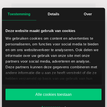
AutoNation
USD
Toestemming
Details
Over
Deze website maakt gebruik van cookies
We gebruiken cookies om content en advertenties te
personaliseren, om functies voor social media te bieden
en om ons websiteverkeer te analyseren. Ook delen we
Koersdetails aandeel Murphy USA
informatie over uw gebruik van onze site met onze
partners voor social media, adverteren en analyse.
Deze partners kunnen deze gegevens combineren met
Datum | Tijd
07.08.26 | 22:00
andere informatie die u aan ze heeft verstrekt of die ze
hebben verzameld op basis van uw gebruik van hun
services. U gaat akkoord met onze cookies als u onze
Koers
520,07
website blijft gebruiken.
Alle cookies toestaan
Verandering in USD
-16.11