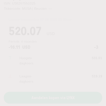
ISIN: US6267551025
Tickercode: MUSA | Beurzen:
—
Laatste koersupdate:
07.08.2026 22:00
uur
520.07
USD
Periode:
6 maanden
-16.11
USD
-3
Hoogste
531.01
dagkoers
Laagste
519.19
dagkoers
Aandelen kopen via LYNX