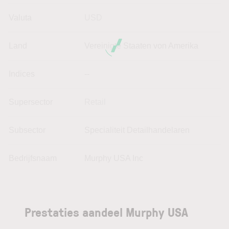
Valuta
USD
Land
Vereinigte Staaten von Amerika
Indices
--
Supersector
Retail
Subsector
Specialiteit Detailhandelaren
Bedrijfsnaam
Murphy USA Inc
Prestaties aandeel Murphy USA