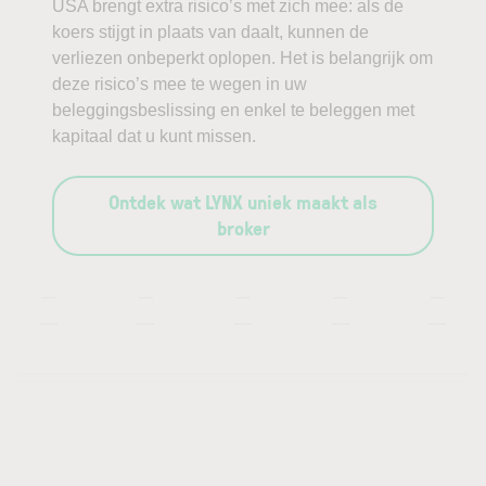
USA brengt extra risico’s met zich mee: als de
koers stijgt in plaats van daalt, kunnen de
verliezen onbeperkt oplopen. Het is belangrijk om
deze risico’s mee te wegen in uw
beleggingsbeslissing en enkel te beleggen met
kapitaal dat u kunt missen.
Ontdek wat LYNX uniek maakt als
broker
—
—
—
—
—
—
—
—
—
—