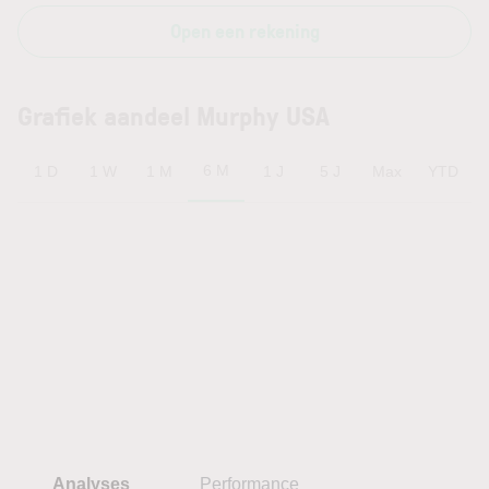
Open een rekening
Grafiek aandeel Murphy USA
6 M
1 D
1 W
1 M
1 J
5 J
Max
YTD
Analyses
Performance