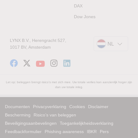
DAX
Dow Jones
LYNX B.V., Herengracht 527,
NL
1017 BV, Amsterdam
Let op: beleggen brengt risico's met zich mee. Uw totale verlies kan aanzienlijk hoger zijn
dan uw totale inleg.
Documenten
Privacyverklaring
Cookies
Disclaimer
Bescherming
Risico’s van beleggen
Beveiligingsaanbevelingen
Toegankelijkheidsverklaring
Feedbackformulier
Phishing awareness
IBKR
Pers