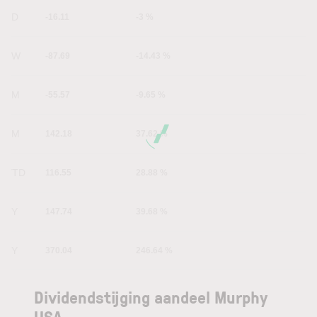
1D
-16.11
-3 %
1W
-87.69
-14.43 %
1M
-55.57
-9.65 %
6M
142.18
37.62 %
YTD
116.55
28.88 %
1Y
147.74
39.68 %
5Y
370.04
246.64 %
Dividendstijging aandeel Murphy
USA