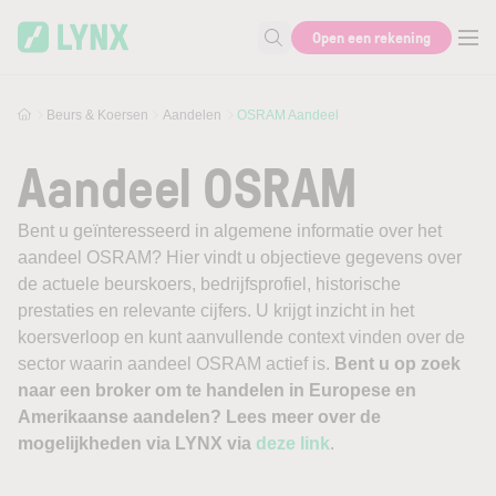
Skip to main content
Open een rekening
Zoek naar informatie
Beurs & Koersen
Aandelen
OSRAM Aandeel
Aandeel OSRAM
Bent u geïnteresseerd in algemene informatie over het
aandeel OSRAM? Hier vindt u objectieve gegevens over
de actuele beurskoers, bedrijfsprofiel, historische
prestaties en relevante cijfers. U krijgt inzicht in het
koersverloop en kunt aanvullende context vinden over de
sector waarin aandeel OSRAM actief is.
Bent u op zoek
naar een broker om te handelen in Europese en
Amerikaanse aandelen? Lees meer over de
mogelijkheden via LYNX via
deze link
.