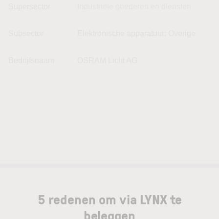
Supersector
Industriële goederen en diensten
Subsector
Elektronische apparatuur: Overige
Bedrijfsnaam
OSRAM Licht AG
5 redenen om via LYNX te
beleggen