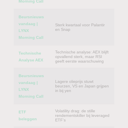
Morning Call
Beursnieuws
vandaag |
Sterk kwartaal voor Palantir
en Snap
LYNX
Morning Call
Technische analyse: AEX blijft
Technische
opvallend sterk, maar RSI
Analyse AEX
geeft eerste waarschuwing
Beursnieuws
Lagere olieprijs stuwt
vandaag |
beurzen, VS en Japan grijpen
LYNX
in bij yen
Morning Call
Volatility drag: de stille
ETF
rendementskiller bij leveraged
beleggen
ETF’s