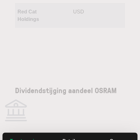
Red Cat
USD
Holdings
Dividendstijging aandeel OSRAM
Er zijn geen dividenduitkeringen voor dit bedrijf