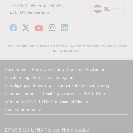
LYNX B.V., Herengracht 527,
NL
1017 BV, Amsterdam
Let op: beleggen brengt risico's met zich mee. Uw totale verlies kan aanzienlijk hoger zijn
dan uw totale inleg.
Documenten
Privacyverklaring
Cookies
Disclaimer
Bescherming
Risico’s van beleggen
Beveiligingsaanbevelingen
Toegankelijkheidsverklaring
Feedbackformulier
Phishing awareness
IBKR
Pers
Werken bij LYNX
LYNX Professional Clients
Real Traders Know