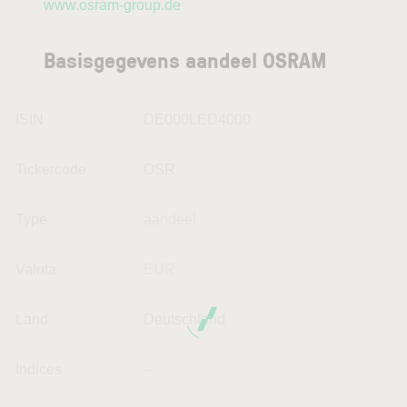
www.osram-group.de
Basisgegevens aandeel OSRAM
ISIN
DE000LED4000
Tickercode
OSR
Type
aandeel
Valuta
EUR
Land
Deutschland
Indices
--