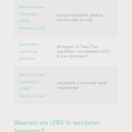
Beursnieuws
vandaag |
Kospi explodeert dankzij
hernieuwde AI-rally
LYNX
Morning Call
Aandelen
Beleggen in Take-Two
nieuws &
aandelen: wat betekent GTA
6 voor de koers?
analyse
Beursnieuws
vandaag |
Verdeelde Fed houdt rente
ongewijzigd
LYNX
Morning Call
Waarom via LYNX in aandelen
beleggen?