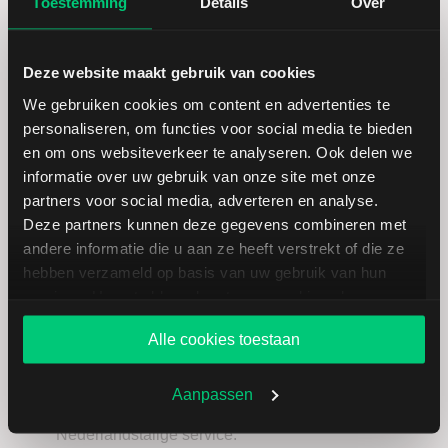
Toestemming
Details
Over
Deze website maakt gebruik van cookies
We gebruiken cookies om content en advertenties te
personaliseren, om functies voor social media te bieden
en om ons websiteverkeer te analyseren. Ook delen we
informatie over uw gebruik van onze site met onze
partners voor social media, adverteren en analyse.
Deze partners kunnen deze gegevens combineren met
Open eenvoudig uw
andere informatie die u aan ze heeft verstrekt of die ze
beleggingsrekening
hebben verzameld op basis van uw gebruik van hun
services. U gaat akkoord met onze cookies als u onze
via LYNX
website blijft gebruiken.
Alle cookies toestaan
Wereldwijde handelsmogelijkheden,
competitieve handelstarieven, een bekroond
Aanpassen
handelsplatform en een uitstekende en
Nederlandstalige service.