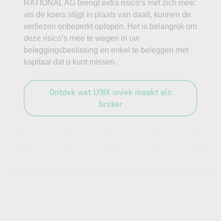
RATIONAL AG brengt extra risico’s met zich mee:
als de koers stijgt in plaats van daalt, kunnen de
verliezen onbeperkt oplopen. Het is belangrijk om
deze risico’s mee te wegen in uw
beleggingsbeslissing en enkel te beleggen met
kapitaal dat u kunt missen.
Ontdek wat LYNX uniek maakt als
broker
—
—
—
—
—
—
—
—
—
—