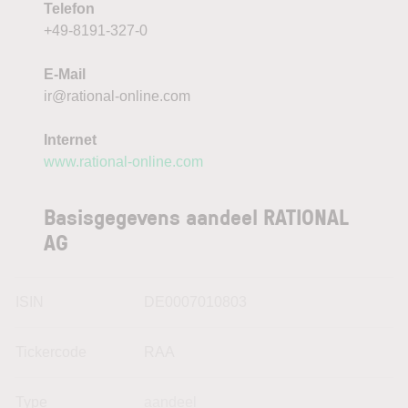
Telefon
+49-8191-327-0
E-Mail
ir@rational-online.com
Internet
www.rational-online.com
Basisgegevens aandeel RATIONAL
AG
ISIN
DE0007010803
Tickercode
RAA
Type
aandeel