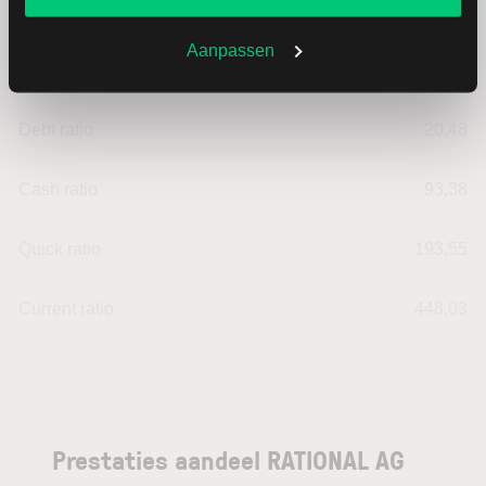
Return on Investment (ROI)
21,46
Aanpassen
Equity ratio
79,52
Debt ratio
20,48
Cash ratio
93,38
Quick ratio
193,55
Current ratio
448,03
Prestaties aandeel RATIONAL AG