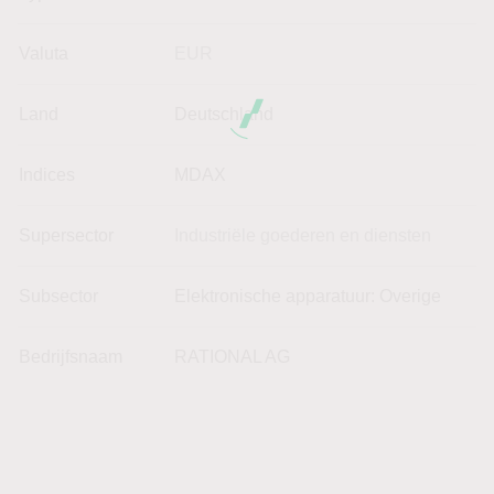
Valuta
EUR
Land
Deutschland
Indices
MDAX
Supersector
Industriële goederen en diensten
Subsector
Elektronische apparatuur: Overige
Bedrijfsnaam
RATIONAL AG