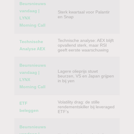
Beursnieuws
vandaag |
Sterk kwartaal voor Palantir
en Snap
LYNX
Morning Call
Technische analyse: AEX blijft
Technische
opvallend sterk, maar RSI
Analyse AEX
geeft eerste waarschuwing
Beursnieuws
Lagere olieprijs stuwt
vandaag |
beurzen, VS en Japan grijpen
LYNX
in bij yen
Morning Call
Volatility drag: de stille
ETF
rendementskiller bij leveraged
beleggen
ETF’s
Beursnieuws