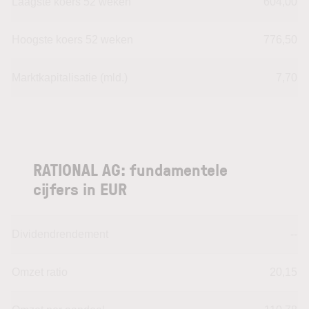
Laagste koers 52 weken
604,00
Hoogste koers 52 weken
776,50
Marktkapitalisatie (mld.)
7,70
RATIONAL AG: fundamentele
cijfers in EUR
Dividendrendement
--
Omzet ratio
20,15