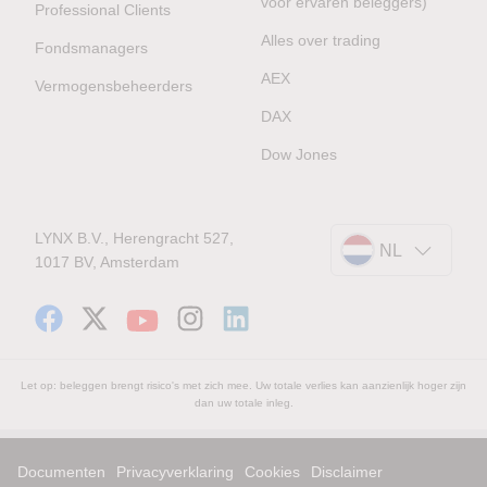
voor ervaren beleggers)
Professional Clients
Alles over trading
Fondsmanagers
AEX
Vermogensbeheerders
DAX
Dow Jones
LYNX B.V., Herengracht 527,
NL
1017 BV, Amsterdam
Let op: beleggen brengt risico's met zich mee. Uw totale verlies kan aanzienlijk hoger zijn
dan uw totale inleg.
Documenten
Privacyverklaring
Cookies
Disclaimer