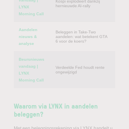
vandaag |
Kospi explodeert dankzij
hernieuwde AI-rally
LYNX
Morning Call
Aandelen
Beleggen in Take-Two
nieuws &
aandelen: wat betekent GTA
6 voor de koers?
analyse
Beursnieuws
vandaag |
Verdeelde Fed houdt rente
ongewijzigd
LYNX
Morning Call
Waarom via LYNX in aandelen
beleggen?
Met een beleggingsrekening via LYNX handelt u