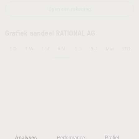
Open een rekening
Grafiek aandeel RATIONAL AG
6 M
1 D
1 W
1 M
1 J
5 J
Max
YTD
Analyses
Performance
Profiel