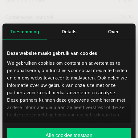
Omzet per aandeel
110,78
Cashflow per aandeel
22,26
Toestemming
Details
Over
Intensiteit van investeringen
24,44
Intensiteit van arbeid
75,56
Deze website maakt gebruik van cookies
We gebruiken cookies om content en advertenties te
Werkkapitaal (mln.)
--
personaliseren, om functies voor social media te bieden
en om ons websiteverkeer te analyseren. Ook delen we
informatie over uw gebruik van onze site met onze
Cashratio 1
325,34
partners voor social media, adverteren en analyse.
Deze partners kunnen deze gegevens combineren met
Cashratio 2
340,13
andere informatie die u aan ze heeft verstrekt of die ze
hebben verzameld op basis van uw gebruik van hun
services. U gaat akkoord met onze cookies als u onze
Cashratio 3
237,86
website blijft gebruiken.
Alle cookies toestaan