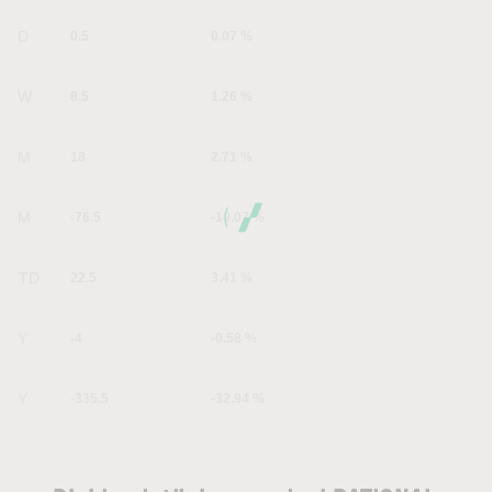
1D
0.5
0.07 %
1W
8.5
1.26 %
1M
18
2.71 %
6M
-76.5
-10.07 %
YTD
22.5
3.41 %
1Y
-4
-0.58 %
5Y
-335.5
-32.94 %