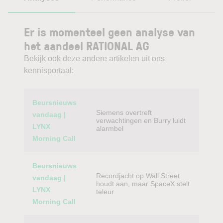
Er is momenteel geen analyse van
het aandeel RATIONAL AG
Bekijk ook deze andere artikelen uit ons
kennisportaal:
Category
Titel
Beursnieuws
Siemens overtreft
vandaag |
verwachtingen en Burry luidt
LYNX
alarmbel
Morning Call
Beursnieuws
Recordjacht op Wall Street
vandaag |
houdt aan, maar SpaceX stelt
LYNX
teleur
Morning Call