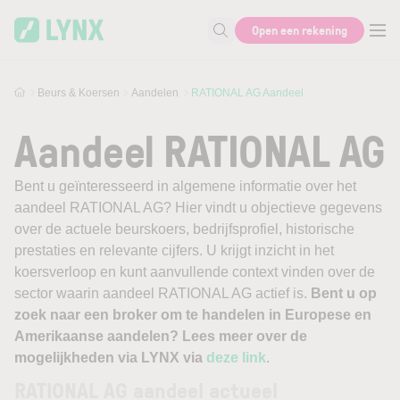
Skip to main content
Open een rekening
Zoek naar informatie
Beurs & Koersen
Aandelen
RATIONAL AG Aandeel
Aandeel RATIONAL AG
Bent u geïnteresseerd in algemene informatie over het
aandeel RATIONAL AG? Hier vindt u objectieve gegevens
over de actuele beurskoers, bedrijfsprofiel, historische
prestaties en relevante cijfers. U krijgt inzicht in het
koersverloop en kunt aanvullende context vinden over de
sector waarin aandeel RATIONAL AG actief is.
Bent u op
zoek naar een broker om te handelen in Europese en
Amerikaanse aandelen? Lees meer over de
mogelijkheden via LYNX via
deze link
.
RATIONAL AG aandeel actueel