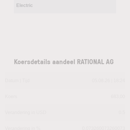
Electric
Koersdetails aandeel RATIONAL AG
Datum | Tijd
05.08.26 | 18:24
Koers
683,00
Verandering in USD
0.5
Verandering in %
0.073260073260073