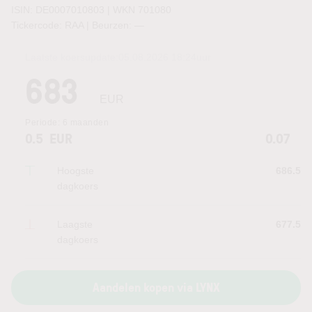
ISIN: DE0007010803 | WKN 701080
Tickercode: RAA | Beurzen:
—
Laatste koersupdate:
05.08.2026 18:24
uur
683
EUR
Periode:
6 maanden
0.5
EUR
0.07
Hoogste
686.5
dagkoers
Laagste
677.5
dagkoers
Aandelen kopen via LYNX