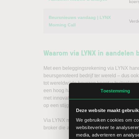
koer
Beursnieuws vandaag | LYNX
Verd
Morning Call
Waarom via LYNX in aandelen 
Met een beleggingsrekening via LYNX handel
beursgenoteerd bedrijf ter wereld – dus oo
tot wereldwijde beurzen koopt u buitenlands
een hoog handelsvolume en een lage spread
Toestemming
met innovatieve trading tools, waarmee u d
op een stijgende koers door long te gaan, o
Deze website maakt gebruik
We gebruiken cookies om cont
Via LYNX maakt u de volgende stap in bele
websiteverkeer te analyseren
broker die aandelenbeleggers serieus neem
media, adverteren en analys