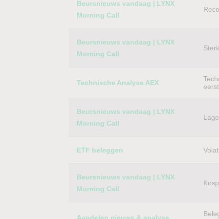
Beursnieuws vandaag | LYNX
Reco
Morning Call
Beursnieuws vandaag | LYNX
Ster
Morning Call
Techn
Technische Analyse AEX
eers
Beursnieuws vandaag | LYNX
Lager
Morning Call
ETF beleggen
Volat
Beursnieuws vandaag | LYNX
Kospi
Morning Call
Bele
Aandelen nieuws & analyse