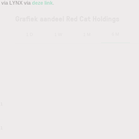
 via LYNX via
deze link
.
Grafiek aandeel Red Cat Holdings
6 M
1 D
1 W
1 M
.1
61