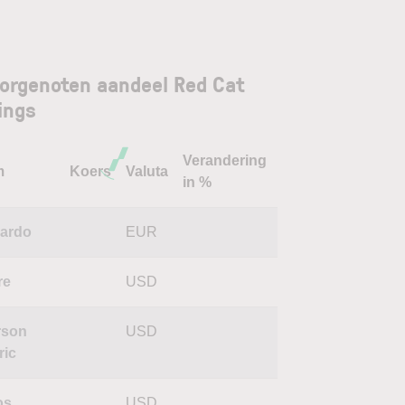
orgenoten aandeel Red Cat
ings
Verandering
m
Koers
Valuta
in %
ardo
EUR
re
USD
rson
USD
ric
os
USD