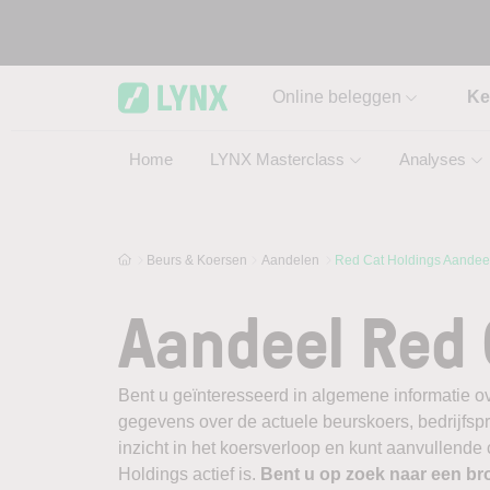
Skip to main content
Online beleggen
Ke
Home
LYNX Masterclass
Analyses
Beurs & Koersen
Aandelen
Red Cat Holdings Aandee
Aandeel Red 
Bent u geïnteresseerd in algemene informatie o
gegevens over de actuele beurskoers, bedrijfsprofi
inzicht in het koersverloop en kunt aanvullende
Holdings actief is.
Bent u op zoek naar een br