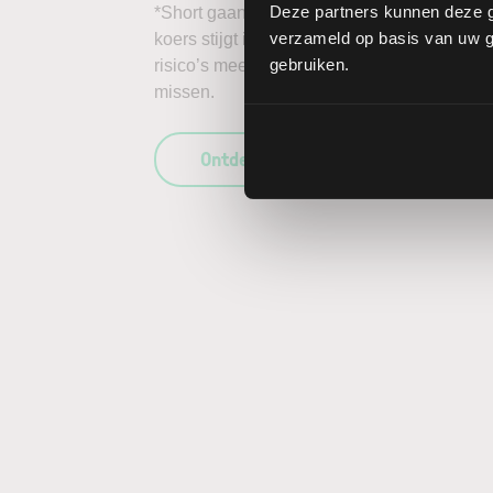
Deze partners kunnen deze g
*Short gaan in bijvoorbeeld het aandeel Red
verzameld op basis van uw ge
koers stijgt in plaats van daalt, kunnen de 
gebruiken.
risico’s mee te wegen in uw beleggingsbesl
missen.
Ontdek wat LYNX uniek maakt als b