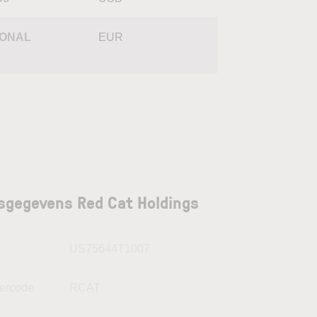
IONAL
EUR
sgegevens Red Cat Holdings
N
US75644T1007
kercode
RCAT