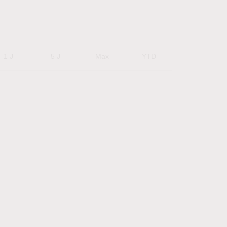
1 J
5 J
Max
YTD