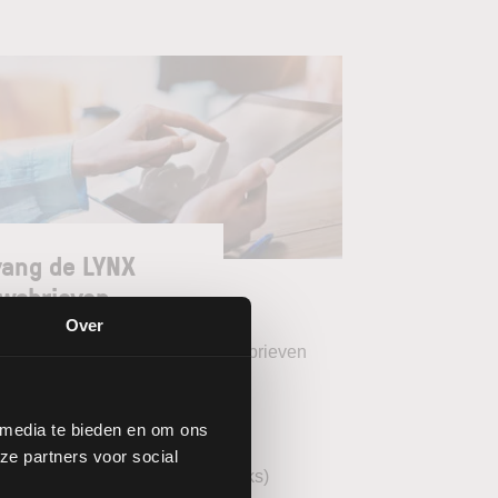
ang de LYNX
wsbrieven
Over
teer uw gewenste LYNX Nieuwsbrieven
eekoverzicht (wekelijks)
 media te bieden en om ons
YNX Morning Call (dagelijks)
ze partners voor social
echnische analyse AEX (wekelijks)