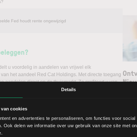
s?
eelde Fed houdt rente ongewijzigd
beleggen?
t u voordelig in aandelen van vrijwel elk
Ontv
k van het aandeel Red Cat Holdings. Met directe toegang
Nieu
e aandelen direct op de thuismarkt. Zo profiteert u van
. Handelen doet u daarnaast via een stabiel platform
Details
irect gedegen analyses kunt maken. Belegt u met het oog
Selec
f verwacht u een dalende koers en gaat u short*?
 van cookies
W
ent en advertenties te personaliseren, om functies voor social
ggen. Ontdek alle voordelen van beleggen via een
L
. Ook delen we informatie over uw gebruik van onze site met on
t.
T
e.