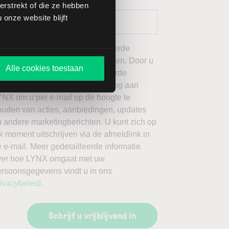
rstrekt of die ze hebben
onze website blijft
 wil graag de door mij geselecteerde
ieuwsbrieven van LYNX ontvangen. Door u
Alle cookies toestaan
an te melden voor de geselecteerde
ieuwsbrieven, geeft u toestemming aan
YNX om u per e-mail op de hoogte te
ouden van acties, aanbiedingen, updates
 andere marketingberichten. U kunt zich op
k moment uitschrijven via de afmeldlink in
 e-mail. Meer gedetailleerde informatie
ver hoe LYNX omgaat met uw
ersoonsgegevens vindt u in ons
ivacybeleid
.
Schrijf u vrijblijvend in