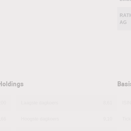
RAT
AG
Holdings
Basi
:00
Laagste dagkoers
8,61
ISI
,66
Hoogste dagkoers
9,10
Tic