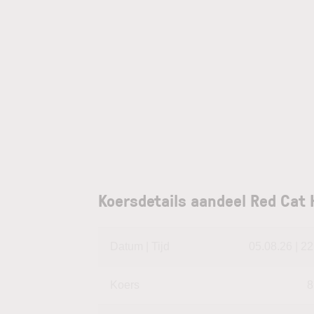
Koersdetails aandeel Red Cat 
Datum | Tijd
05.08.26 | 22
Koers
8