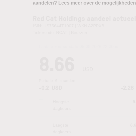
aandelen? Lees meer over de mogelijkheden
Red Cat Holdings aandeel actueel
ISIN: US75644T1007 | WKN A2PPXB
Tickercode: RCAT | Beurzen:
—
Laatste koersupdate:
05.08.2026 22:00
uur
8.66
USD
Periode:
6 maanden
-0.2
USD
-2.26
Hoogste
9
dagkoers
Laagste
8.
dagkoers