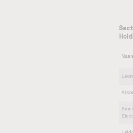
Sect
Hold
Naa
Leon
Atko
Eme
Elect
Leid