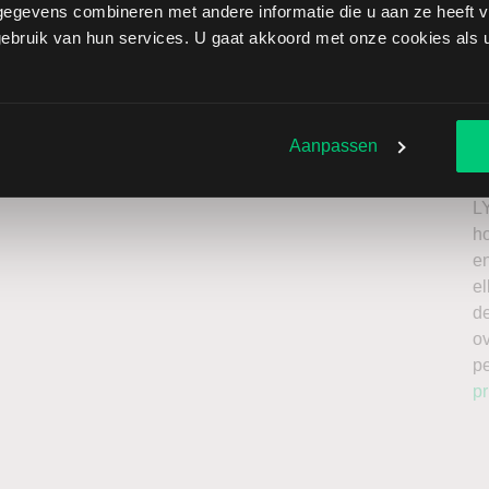
egevens combineren met andere informatie die u aan ze heeft ve
 Cat Holdings brengt extra risico’s met zich mee: als de
bruik van hun services. U gaat akkoord met onze cookies als u 
verliezen onbeperkt oplopen. Het is belangrijk om deze
issing en enkel te beleggen met kapitaal dat u kunt
Ik
n
Aanpassen
roker
a
n
L
h
en
el
de
o
p
pr