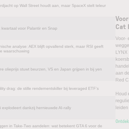
rdjacht op Wall Street houdt aan, maar SpaceX stelt teleur
Voor
Cat 
k kwartaal voor Palantir en Snap
Voor- 
weggel
ische analyse: AEX blijft opvallend sterk, maar RSI geeft
te waarschuwing
LYNX k
koersb
handel
e olieprijs stuwt beurzen, VS en Japan grijpen in bij yen
aan de
Red Ca
ility drag: de stille rendementskiller bij leveraged ETF’s
Houd e
reguli
leiden
 explodeert dankzij hernieuwde AI-rally
Ontdek
ggen in Take-Two aandelen: wat betekent GTA 6 voor de