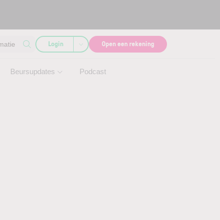
Login
Open een rekening
matie
Beursupdates
Podcast