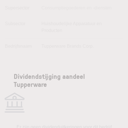
Supersector
Consumptiegoederen en -diensten
Subsector
Huishoudelijke Apparatuur en
Producten
Bedrijfsnaam
Tupperware Brands Corp.
Dividendstijging aandeel
Tupperware
Er zijn geen dividenduitkeringen voor dit bedrijf