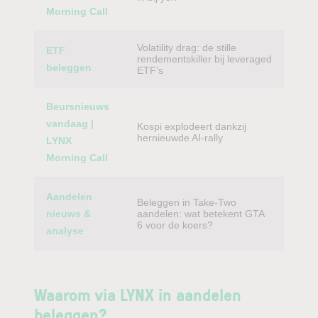
Morning Call
Volatility drag: de stille
ETF
rendementskiller bij leveraged
beleggen
ETF’s
Beursnieuws
vandaag |
Kospi explodeert dankzij
hernieuwde AI-rally
LYNX
Morning Call
Aandelen
Beleggen in Take-Two
nieuws &
aandelen: wat betekent GTA
6 voor de koers?
analyse
Waarom via LYNX in aandelen
beleggen?