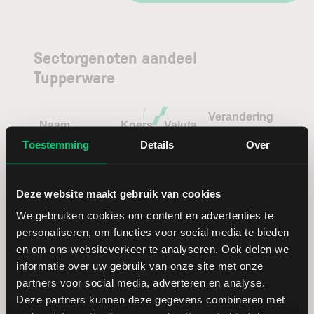
Sectorgenoten aandeel
Tupperware
Verandering
Naam
Koers
Valuta
in %
Toestemming
Details
Over
Newell
USD
Brands
Deze website maakt gebruik van cookies
We gebruiken cookies om content en advertenties te
Henkel
EUR
personaliseren, om functies voor social media te bieden
en om ons websiteverkeer te analyseren. Ook delen we
informatie over uw gebruik van onze site met onze
partners voor social media, adverteren en analyse.
Deze partners kunnen deze gegevens combineren met