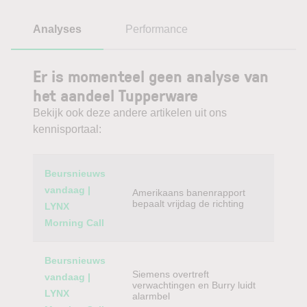
Analyses
Performance
Er is momenteel geen analyse van
het aandeel Tupperware
Bekijk ook deze andere artikelen uit ons
kennisportaal:
Category
Titel
Beursnieuws
vandaag |
Amerikaans banenrapport
bepaalt vrijdag de richting
LYNX
Morning Call
Beursnieuws
Siemens overtreft
vandaag |
verwachtingen en Burry luidt
LYNX
alarmbel