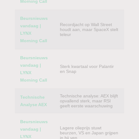
Morning Call
Beursnieuws
Recordjacht op Wall Street
vandaag |
houdt aan, maar SpaceX stelt
LYNX
teleur
Morning Call
Beursnieuws
vandaag |
Sterk kwartaal voor Palantir
en Snap
LYNX
Morning Call
Technische analyse: AEX blijft
Technische
opvallend sterk, maar RSI
Analyse AEX
geeft eerste waarschuwing
Beursnieuws
Lagere olieprijs stuwt
vandaag |
beurzen, VS en Japan grijpen
LYNX
in bij yen