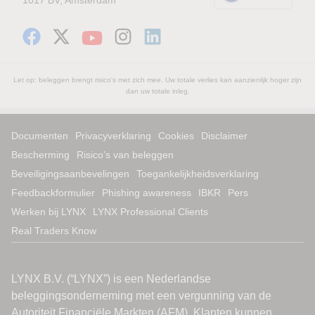
Let op: beleggen brengt risico's met zich mee. Uw totale verlies kan aanzienlijk hoger zijn
dan uw totale inleg.
Documenten
Privacyverklaring
Cookies
Disclaimer
Bescherming
Risico’s van beleggen
Beveiligingsaanbevelingen
Toegankelijkheidsverklaring
Feedbackformulier
Phishing awareness
IBKR
Pers
Werken bij LYNX
LYNX Professional Clients
Real Traders Know