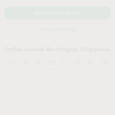
Aandelen kopen via LYNX
Open een rekening
Grafiek aandeel Worthington Enterprises
6 M
1 D
1 W
1 M
1 J
5 J
Max
YTD