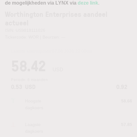
de mogelijkheden via LYNX via
deze link
.
Worthington Enterprises aandeel
actueel
ISIN: US9818111026
Tickercode: WOR | Beurzen:
—
Laatste koersupdate:
07.08.2026 22:00
uur
58.42
USD
Periode:
6 maanden
0.53
USD
0.92
Hoogste
58.66
dagkoers
Laagste
57.85
dagkoers