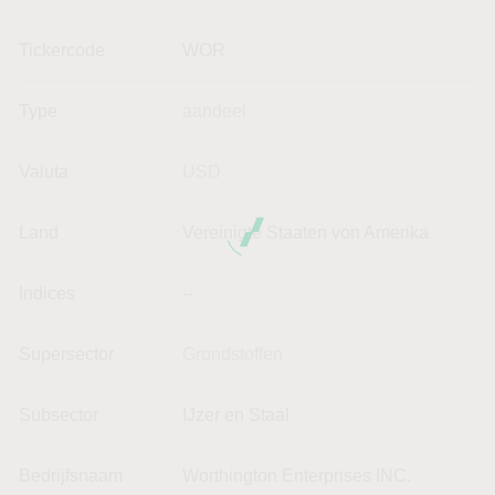
Tickercode
WOR
Type
aandeel
Valuta
USD
Land
Vereinigte Staaten von Amerika
Indices
--
Supersector
Grondstoffen
Subsector
IJzer en Staal
Bedrijfsnaam
Worthington Enterprises INC.