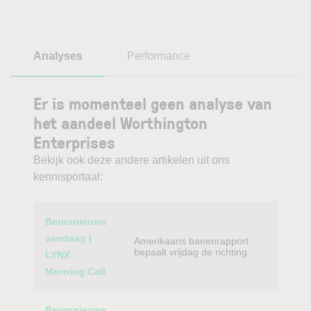
Analyses
Performance
Er is momenteel geen analyse van
het aandeel Worthington
Enterprises
Bekijk ook deze andere artikelen uit ons
kennisportaal:
Category
Titel
Beursnieuws
vandaag |
Amerikaans banenrapport
bepaalt vrijdag de richting
LYNX
Morning Call
Beursnieuws