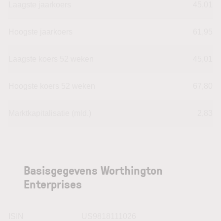
Laagste jaarkoers
45,01
Hoogste jaarkoers
61,95
Laagste koers 52 weken
45,01
Hoogste koers 52 weken
67,80
Marktkapitalisatie (mld.)
2,83
Basisgegevens Worthington
Enterprises
ISIN
US9818111026