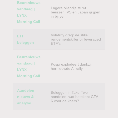
Beursnieuws
Lagere olieprijs stuwt
vandaag |
beurzen, VS en Japan grijpen
LYNX
in bij yen
Morning Call
Volatility drag: de stille
ETF
rendementskiller bij leveraged
beleggen
ETF’s
Beursnieuws
vandaag |
Kospi explodeert dankzij
hernieuwde AI-rally
LYNX
Morning Call
Aandelen
Beleggen in Take-Two
nieuws &
aandelen: wat betekent GTA
6 voor de koers?
analyse