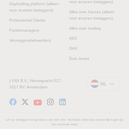
voor ervaren beleggers)
Daytrading platform (alleen
voor ervaren beleggers)
Alles over futures (alleen
voor ervaren beleggers)
Professional Clients
Alles over trading
Fondsmanagers
AEX
Vermogensbeheerders
DAX
Dow Jones
LYNX B.V., Herengracht 527,
NL
1017 BV, Amsterdam
Let op: beleggen brengt risico's met zich mee. Uw totale verlies kan aanzienlijk hoger zijn
dan uw totale inleg.