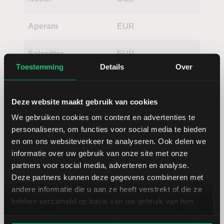
Aperam
EUR
Salzgitter
EUR
Toestemming
Details
Over
Deze website maakt gebruik van cookies
We gebruiken cookies om content en advertenties te
personaliseren, om functies voor social media te bieden
en om ons websiteverkeer te analyseren. Ook delen we
Koersdetails aandeel Worthington
informatie over uw gebruik van onze site met onze
Enterprises
partners voor social media, adverteren en analyse.
Deze partners kunnen deze gegevens combineren met
andere informatie die u aan ze heeft verstrekt of die ze
Datum | Tijd
07.08.26 | 22:00
hebben verzameld op basis van uw gebruik van hun
services. U gaat akkoord met onze cookies als u onze