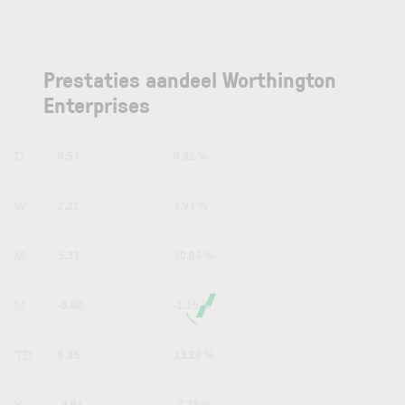
Prestaties aandeel Worthington
Enterprises
1D
0.53
0.92 %
1W
2.21
3.93 %
1M
5.33
10.04 %
6M
-0.68
-1.15 %
YTD
6.85
13.28 %
1Y
-4.91
-7.75 %