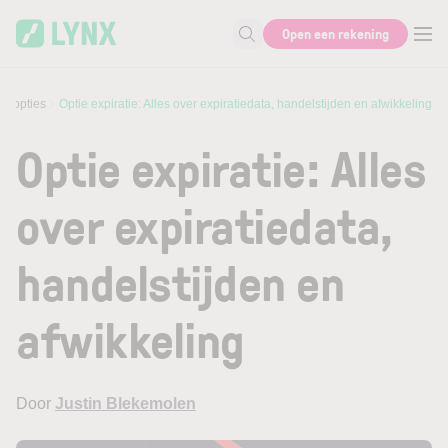
Skip to main content
Open een rekening
Zoek naar informatie
an opties
Optie expiratie: Alles over expiratiedata, handelstijden en afwikkeling
Optie expiratie: Alles
over expiratiedata,
handelstijden en
afwikkeling
Door
Justin Blekemolen