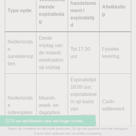
handelsmo
mende
Afwikkelin
Type optie
ment /
expiratieda
g
expiratietij
g
d
Derde
Nederlands
vrijdag van
e
Tot 17:30
Fysieke
de maand;
aandelenop
uur
levering
weekopties
ties
op vrijdag
Expiratietijd
16:00 uur;
expiratiekoe
Nederlands
Maand-,
rs op basis
Cash-
e
week- en
van
settlement
indexopties
dagopties
gemiddelde
Til uw optiekennis naar een hoger niveau
15:30-16:00
Opties zijn complexe en risicovolle producten. Ze zijn niet geschikt voor alle beleggers.
uur
Waar moet u als belegger op letten rond optie-
U kunt meer verliezen dan uw initiële investering.
Wanneer expireren opties?
Wat kunt u doen vóór expiratie?
Amerikaanse en Europese stijl opties
Wat gebeurt er bij expiratie?
Maandopties: de standaard expiratie
Dagopties en 0DTE-opties
Kleine en grote expiratiedagen
Wanneer expireren Nederlandse opties?
Wanneer expireren Eurex-opties?
Wanneer expireren Amerikaanse opties?
Overzicht: hoe laat expireren opties?
Optie expiratie kalender 2026
Optie-expiratie en volatiliteit
Expiratie en optiegrieken
Conclusie