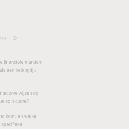
ogle
e financiële markten:
ls een belangrijk
ntecurve wijzen op
at zo’n curve?
and komt, en welke
 specifieke