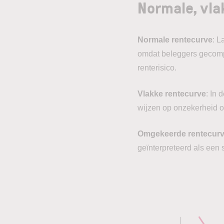
Normale, vl
Normale rentecurve
: L
omdat beleggers gecompen
renterisico.
Vlakke rentecurve
: In 
wijzen op onzekerheid o
Omgekeerde rentecur
geïnterpreteerd als een s