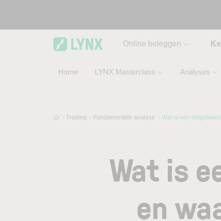
Skip to main content
Online beleggen
Ke
Home
LYNX Masterclass
Analyses
Trading
Fundamentele analyse
Wat is een omgekeerde
Wat is e
en waa