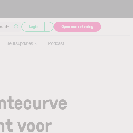
Login
Open een rekening
matie
Beursupdates
Podcast
entecurve
nt voor