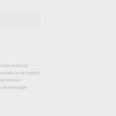
 (de rente) dat
zontale as de looptijd
ties met een
an de Verenigde