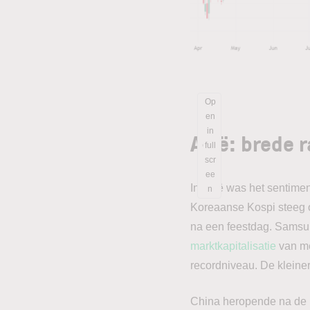
Op
en
in
Azië: brede r
full
scr
ee
In Azië was het sentime
n
Koreaanse Kospi steeg 
na een feestdag. Samsu
marktkapitalisatie
van me
recordniveau. De kleine
China heropende na de 