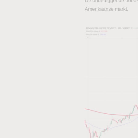
De onderliggende boodsch
Amerikaanse markt.