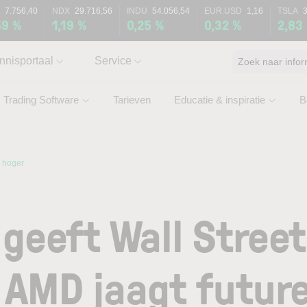
7.756,40
NDX
29.716,56
INDU
54.056,54
EUR.USD
1,16
TSLA
59 %
1,19 %
0,25 %
0,32 %
2,83
nnisportaal
Service
Zoek naar infor
Trading Software
Tarieven
Educatie & inspiratie
B
s hoger
y geeft Wall Stree
 AMD jaagt futur