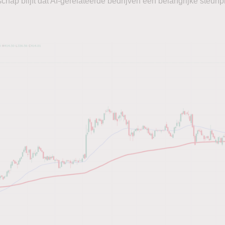
ap blijft dat AI-gerelateerde bedrijven een belangrijke steunp