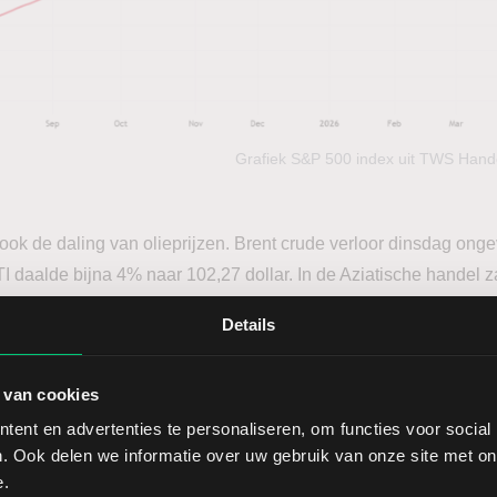
Grafiek S&P 500 index uit TWS Hand
ook de daling van olieprijzen. Brent crude verloor dinsdag ong
TI daalde bijna 4% naar 102,27 dollar. In de Aziatische handel z
,45 dollar en Brent rond 108 dollar. De daling weerspiegelt een
Details
stilstand met Iran voorlopig grotendeels standhoudt.
 van cookies
en een gemengd beeld. Het aantal openstaande vacatures in d
 lag nog net boven de verwachting van 6,8 miljoen. De ISM-die
ent en advertenties te personaliseren, om functies voor social
. Ook delen we informatie over uw gebruik van onze site met on
wacht, maar nog altijd boven de grens van 50 die groei aanduidt.
e.