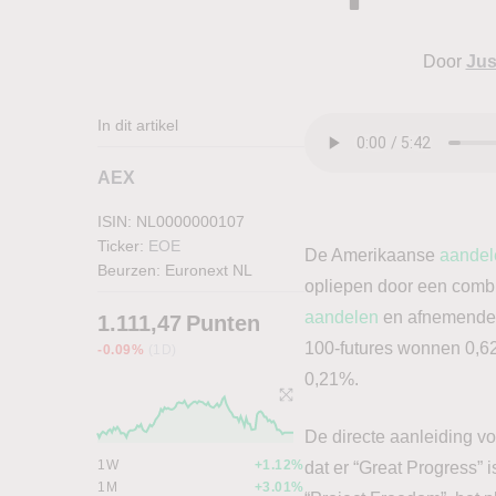
Door
Jus
In dit artikel
AEX
ISIN: NL0000000107
Ticker:
EOE
De Amerikaanse
aandel
Beurzen:
Euronext NL
opliepen door een combi
aandelen
en afnemende g
1.111,47
Punten
100-futures wonnen 0,6
-0.09%
(1D)
0,21%.
De directe aanleiding v
1W
+1.12%
dat er “Great Progress” 
1M
+3.01%