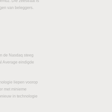
rmuz. Die zeestraat is
rgen van beleggers.
en de Nasdaq steeg
al Average eindigde
nologie liepen voorop
hter met minieme
pnieuw in technologie