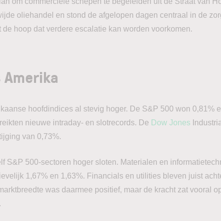
plan om commerciële schepen te begeleiden uit de Straat van Ho
wijde oliehandel en stond de afgelopen dagen centraal in de zo
dt de hoop dat verdere escalatie kan worden voorkomen.
 Amerika
ikaanse hoofdindices al stevig hoger. De S&P 500 won 0,81% 
reikten nieuwe intraday- en slotrecords. De
Dow Jones
Industri
tijging van 0,73%.
elf S&P 500-sectoren hoger sloten. Materialen en informatietech
evelijk 1,67% en 1,63%. Financials en utilities bleven juist ac
arktbreedte was daarmee positief, maar de kracht zat vooral o
.