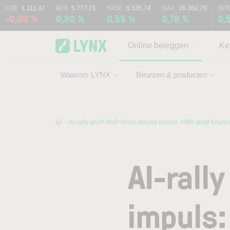
Skip to main content
Skip to search
EOE
1.111,47
BFX
5.777,71
SX5E
6.535,74
DAX
26.360,79
SPX
-0,09 %
0,30 %
0,55 %
0,78 %
0,
Online beleggen
Ke
Waarom LYNX
Beurzen & producten
AI-rally geeft Wall Street nieuwe impuls: AMD jaagt future
AI-rall
impuls: