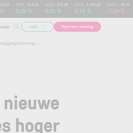
328,58
AAPL
313,33
AMZN
274,48
ASML
1.499,00
SHELL
38,31
 %
0,29 %
0,82 %
0,33 %
-1,39 %
Login
Open een rekening
matie
eleggingsrekening
t nieuwe
es hoger