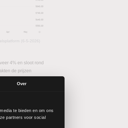
elsplatform (6-5-2026)
eveer 4% en sloot rond
akten de prijzen
 lagere geopolitieke
Over
e VS daalde in maart
nstenindex kwam uit op
 media te bieden en om ons
ze partners voor social