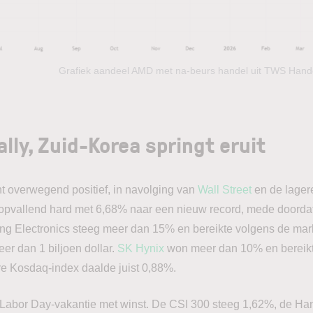
Grafiek aandeel AMD met na-beurs handel uit TWS Hande
ally, Zuid-Korea springt eruit
nt overwegend positief, in navolging van
Wall Street
en de lagere
opvallend hard met 6,68% naar een nieuw record, mede doordat
ng Electronics steeg meer dan 15% en bereikte volgens de mar
er dan 1 biljoen dollar.
SK Hynix
won meer dan 10% en bereik
re Kosdaq-index daalde juist 0,88%.
Labor Day-vakantie met winst. De CSI 300 steeg 1,62%, de H