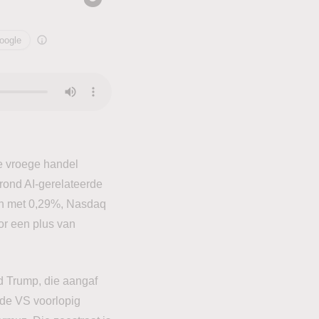
oogle
e vroege handel
rond AI-gerelateerde
n met 0,29%, Nasdaq
r een plus van
d Trump, die aangaf
 de VS voorlopig