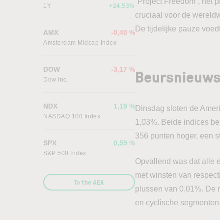
“Project Freedom”, het 
1Y
+24.53%
cruciaal voor de wereld
De tijdelijke pauze voe
AMX
-0,40 %
Amsterdam Midcap Index
DOW
-3,17 %
Beursnieuws
Dow Inc.
NDX
1,19 %
Dinsdag sloten de Amer
NASDAQ 100 Index
1,03%. Beide indices be
356 punten hoger, een s
SPX
0,59 %
S&P 500 Index
Opvallend was dat alle 
met winsten van respecti
To the AEX
plussen van 0,01%. De m
en cyclische segmenten