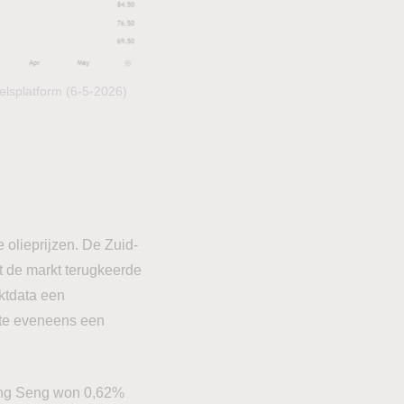
lsplatform (6-5-2026)
 olieprijzen. De Zuid-
 de markt terugkeerde
ktdata een
te eveneens een
ang Seng won 0,62%