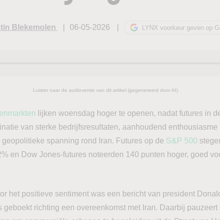
tin Blekemolen
06-05-2026
LYNX voorkeur geven op G
Luister naar de audioversie van dit artikel (gegenereerd door AI).
enmarkten
lijken woensdag hoger te openen, nadat futures in d
natie van sterke bedrijfsresultaten, aanhoudend enthousiasme 
eopolitieke spanning rond Iran. Futures op de
S&P 500
stege
2% en Dow Jones-futures noteerden 140 punten hoger, goed voo
oor het positieve sentiment was een bericht van president Donal
is geboekt richting een overeenkomst met Iran. Daarbij pauzeert