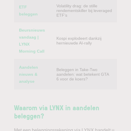
Volatility drag: de stille
ETF
rendementskiller bij leveraged
beleggen
ETF’s
Beursnieuws
vandaag |
Kospi explodeert dankzij
hernieuwde AI-rally
LYNX
Morning Call
Aandelen
Beleggen in Take-Two
nieuws &
aandelen: wat betekent GTA
6 voor de koers?
analyse
Waarom via LYNX in aandelen
beleggen?
Met een beleggingsrekening via LYNX handelt u