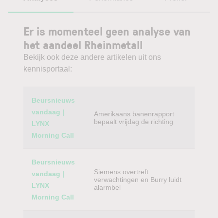
Er is momenteel geen analyse van
het aandeel Rheinmetall
Bekijk ook deze andere artikelen uit ons
kennisportaal:
Category
Titel
Beursnieuws
vandaag |
Amerikaans banenrapport
bepaalt vrijdag de richting
LYNX
Morning Call
Beursnieuws
Siemens overtreft
vandaag |
verwachtingen en Burry luidt
LYNX
alarmbel
Morning Call