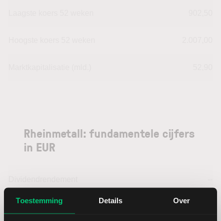
Laagste koers 52 weken
902,50
Hoogste koers 52 weken
2.007,00
Marktkapitalisatie (mld.)
52,90
Rheinmetall: fundamentele cijfers
in EUR
Dividendrendement
--
Toestemming
Details
Over
Omzet ratio
6,82