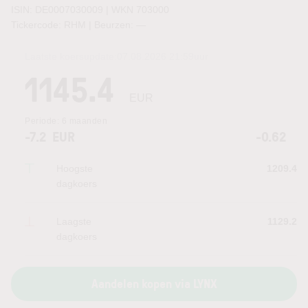
ISIN: DE0007030009 | WKN 703000
Tickercode: RHM | Beurzen:
—
Laatste koersupdate:
07.08.2026 21:59
uur
1145.4
EUR
Periode:
6 maanden
-7.2
EUR
-0.62
Hoogste
1209.4
dagkoers
Laagste
1129.2
dagkoers
Aandelen kopen via LYNX