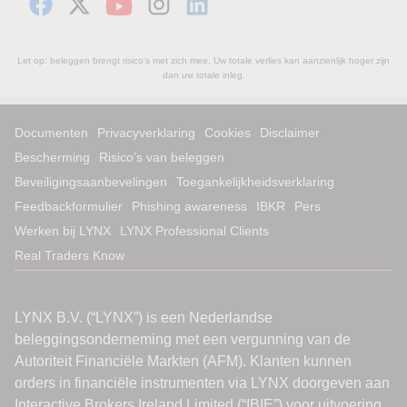
Let op: beleggen brengt risico's met zich mee. Uw totale verlies kan aanzienlijk hoger zijn
dan uw totale inleg.
Documenten
Privacyverklaring
Cookies
Disclaimer
Bescherming
Risico’s van beleggen
Beveiligingsaanbevelingen
Toegankelijkheidsverklaring
Feedbackformulier
Phishing awareness
IBKR
Pers
Werken bij LYNX
LYNX Professional Clients
Real Traders Know