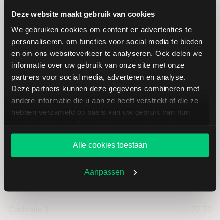
Omzet per aandeel
225,64
Deze website maakt gebruik van cookies
We gebruiken cookies om content en advertenties te
Cashflow per aandeel
50,55
personaliseren, om functies voor social media te bieden
en om ons websiteverkeer te analyseren. Ook delen we
informatie over uw gebruik van onze site met onze
Intensiteit van investeringen
35,00
partners voor social media, adverteren en analyse.
Deze partners kunnen deze gegevens combineren met
Intensiteit van arbeid
65,00
andere informatie die u aan ze heeft verstrekt of die ze
hebben verzameld op basis van uw gebruik van hun
Werkkapitaal (mln.)
--
services. U gaat akkoord met onze cookies als u onze
website blijft gebruiken.
Alle cookies toestaan
Cashratio 1
95,62
Aanpassen
Cashratio 2
131,15
Cashratio 3
72,70