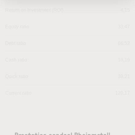
Return on Investment (ROI)
4,15
Equity ratio
33,47
Debt ratio
66,52
Cash ratio
18,19
Quick ratio
39,21
Current ratio
120,17
Prestaties aandeel Rheinmetall