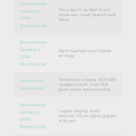
Beursnieuws
Recordjacht op Wall Street
vandaag |
houdt aan, maar SpaceX stelt
LYNX
teleur
Morning Call
Beursnieuws
vandaag |
Sterk kwartaal voor Palantir
en Snap
LYNX
Morning Call
Technische analyse: AEX blijft
Technische
opvallend sterk, maar RSI
Analyse AEX
geeft eerste waarschuwing
Beursnieuws
Lagere olieprijs stuwt
vandaag |
beurzen, VS en Japan grijpen
LYNX
in bij yen
Morning Call