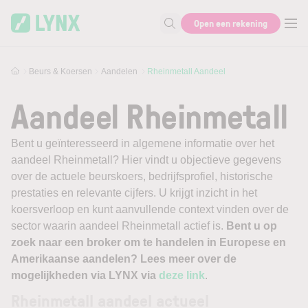
Skip to main content
Open een rekening
Zoek naar informatie
Beurs & Koersen
Aandelen
Rheinmetall Aandeel
Aandeel Rheinmetall
Bent u geïnteresseerd in algemene informatie over het
aandeel Rheinmetall? Hier vindt u objectieve gegevens
over de actuele beurskoers, bedrijfsprofiel, historische
prestaties en relevante cijfers. U krijgt inzicht in het
koersverloop en kunt aanvullende context vinden over de
sector waarin aandeel Rheinmetall actief is.
Bent u op
zoek naar een broker om te handelen in Europese en
Amerikaanse aandelen? Lees meer over de
mogelijkheden via LYNX via
deze link
.
Rheinmetall aandeel actueel