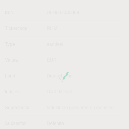
ISIN
DE0007030009
Tickercode
RHM
Type
aandeel
Valuta
EUR
Land
Deutschland
Indices
DAX
, M
DAX
Supersector
Industriële goederen en diensten
Subsector
Defentie