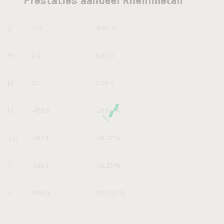
1D
-7.2
-0.62 %
1W
2.4
0.21 %
1M
31
2.78 %
6M
-459.6
-28.64 %
YTD
-407.1
-26.22 %
1Y
-520.1
-31.23 %
5Y
1060.4
1247.53 %