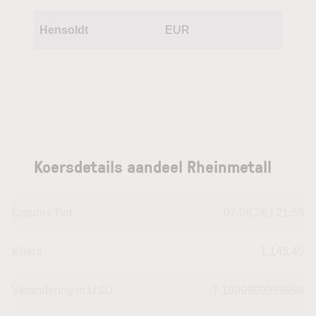
Hensoldt
EUR
Koersdetails aandeel Rheinmetall
Datum | Tijd
07.08.26 | 21:59
Koers
1.145,40
Verandering in USD
-7.1999999999998