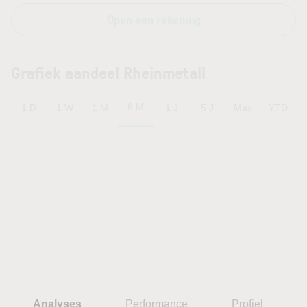
Open een rekening
Grafiek aandeel Rheinmetall
6 M
1 D
1 W
1 M
1 J
5 J
Max
YTD
Analyses
Performance
Profiel