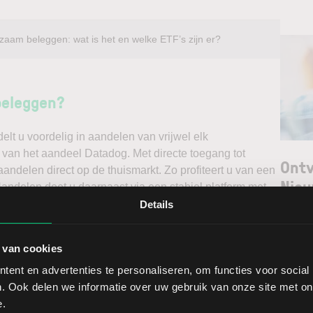
zaam beleggen: wat is het en welke ETF’s zijn er?
beleggen?
t u voordelig in aandelen van vrijwel elk
k van het aandeel Datadog. Met directe toegang tot
Ontv
andelen direct op de thuismarkt. Zo profiteert u van een
Nieu
ndelen doet u daarnaast via een stabiel platform met
t gedegen analyses kunt maken. Belegt u met het oog op
Details
erwacht u een dalende koers en gaat u short*?
Selec
 van cookies
W
ggen. Ontdek alle voordelen van beleggen via een
ent en advertenties te personaliseren, om functies voor social
t.
L
. Ook delen we informatie over uw gebruik van onze site met on
T
e.
adog brengt extra risico’s met zich mee: als de koers