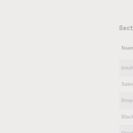
Sect
Naa
Intuit
Sale
Drop
Blac