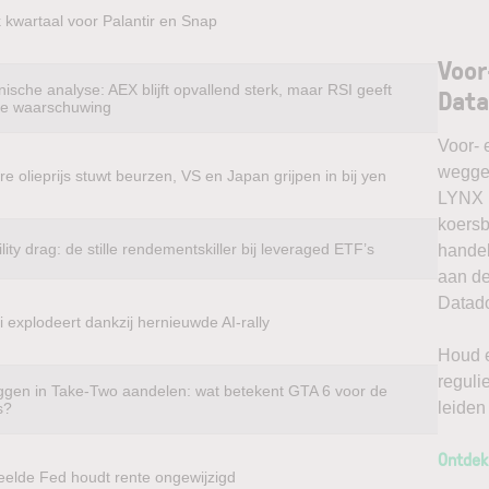
k kwartaal voor Palantir en Snap
Voor
ische analyse: AEX blijft opvallend sterk, maar RSI geeft
Dat
te waarschuwing
Voor- 
weggel
e olieprijs stuwt beurzen, VS en Japan grijpen in bij yen
LYNX k
koersb
ility drag: de stille rendementskiller bij leveraged ETF’s
handel
aan de
Datado
 explodeert dankzij hernieuwde AI-rally
Houd e
reguli
ggen in Take-Two aandelen: wat betekent GTA 6 voor de
leiden
s?
Ontdek
eelde Fed houdt rente ongewijzigd