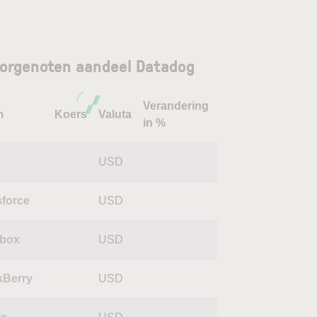
orgenoten aandeel Datadog
Verandering
m
Koers
Valuta
in %
USD
sforce
USD
box
USD
kBerry
USD