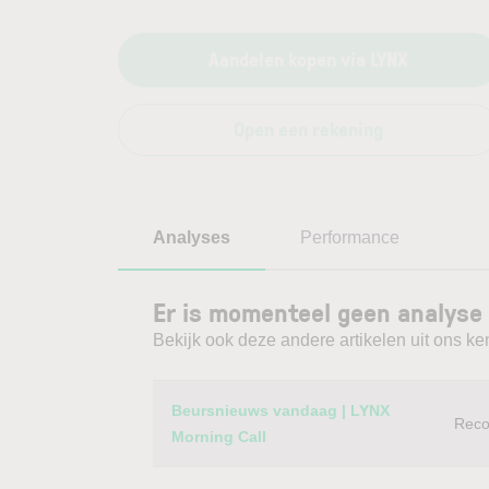
Aandelen kopen via LYNX
Open een rekening
Analyses
Performance
Er is momenteel geen analyse
Bekijk ook deze andere artikelen uit ons ke
Category
Titel
Beursnieuws vandaag | LYNX
Reco
Morning Call