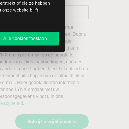
rstrekt of die ze hebben
onze website blijft
 wil graag de door mij geselecteerde
ieuwsbrieven van LYNX ontvangen. Door u
Alle cookies toestaan
an te melden voor de geselecteerde
ieuwsbrieven, geeft u toestemming aan
YNX om u per e-mail op de hoogte te
ouden van acties, aanbiedingen, updates
 andere marketingberichten. U kunt zich op
k moment uitschrijven via de afmeldlink in
 e-mail. Meer gedetailleerde informatie
ver hoe LYNX omgaat met uw
ersoonsgegevens vindt u in ons
ivacybeleid
.
Schrijf u vrijblijvend in