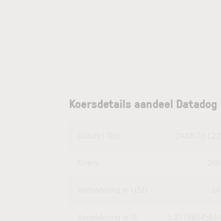
Koersdetails aandeel Datadog
Datum | Tijd
04.08.26 | 22
Koers
288
Verandering in USD
14
Verandering in %
5.3179824561