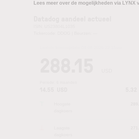
Lees meer over de mogelijkheden via LYNX 
Datadog aandeel actueel
ISIN: US23804L1035
Tickercode: DDOG | Beurzen:
—
Laatste koersupdate:
04.08.2026 22:15
uur
288.15
USD
Periode:
6 maanden
14.55
USD
5.32
Hoogste
289
dagkoers
Laagste
271
dagkoers