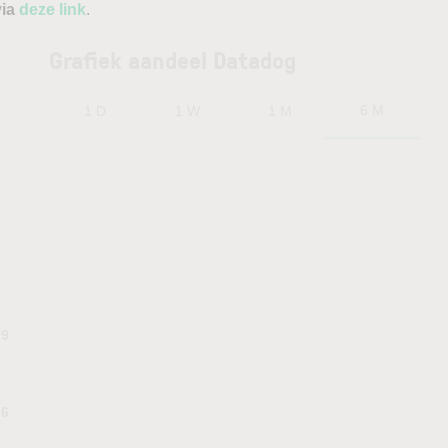
via
deze link
.
Grafiek aandeel Datadog
6 M
1 D
1 W
1 M
.9
.6