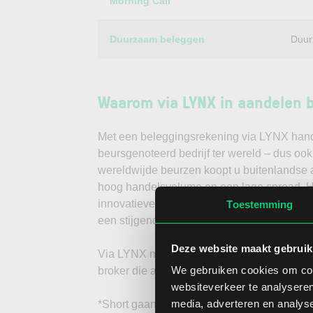
Morning Call
Duurzaam beleggen
Duur
Waarom via LYNX in aandelen 
Met een beleggingsrekening via LYNX handel
beursgenoteerd bedrijf ter wereld – dus oo
wereldwijde beurzen koopt u buitenlandse a
hoog handelsvolume en een lage spread. Ha
innovatieve trading tools, waarmee u direc
Toestemming
een stijgende koers door long te gaan, of v
Deze website maakt gebruik
Via LYNX maakt u de volgende stap in bele
We gebruiken cookies om cont
broker die aandelenbeleggers serieus neem
websiteverkeer te analyseren
media, adverteren en analys
*Short gaan in bijvoorbeeld het aandeel Dat