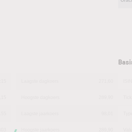
Orac
Basi
:15
Laagste dagkoers
271,60
ISI
,15
Hoogste dagkoers
289,90
Tic
.55
Laagste jaarkoers
98,01
Typ
403
Hoogste jaarkoers
289,90
Val