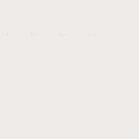
1 J
5 J
Max
YTD