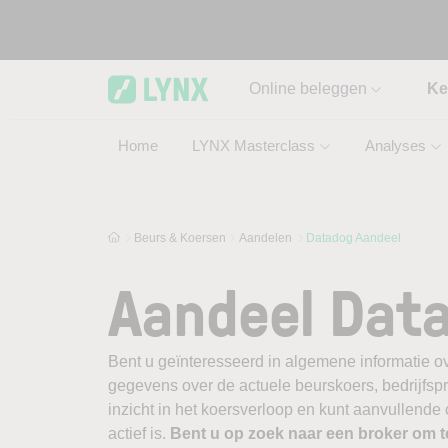
Skip to main content
Online beleggen
Ke
Home
LYNX Masterclass
Analyses
Beurs & Koersen
Aandelen
Datadog Aandeel
Aandeel Dat
Bent u geïnteresseerd in algemene informatie o
gegevens over de actuele beurskoers, bedrijfsprofi
inzicht in het koersverloop en kunt aanvullende
actief is.
Bent u op zoek naar een broker om 