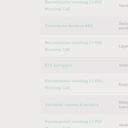
Beursnieuws vandaag | LYNX
Ster
Morning Call
Techn
Technische Analyse AEX
eers
Beursnieuws vandaag | LYNX
Lager
Morning Call
ETF beleggen
Volat
Beursnieuws vandaag | LYNX
Kospi
Morning Call
Bele
Aandelen nieuws & analyse
koer
Beursnieuws vandaag | LYNX
Verd