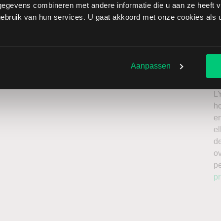
egevens combineren met andere informatie die u aan ze heeft ve
zen onbeperkt oplopen. Het is belangrijk om deze risico’s
bruik van hun services. U gaat akkoord met onze cookies als u 
 enkel te beleggen met kapitaal dat u kunt missen.
roker
Ik
n
Aanpassen
a
n
L
h
en
el
de
o
p
pr