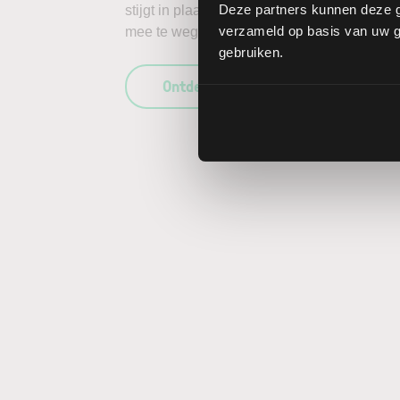
Deze partners kunnen deze g
stijgt in plaats van daalt, kunnen de verlie
verzameld op basis van uw ge
mee te wegen in uw beleggingsbeslissing en
gebruiken.
Ontdek wat LYNX uniek maakt als b