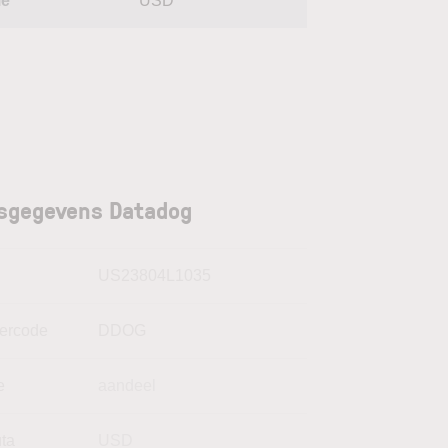
le
USD
sgegevens Datadog
N
US23804L1035
kercode
DDOG
e
aandeel
uta
USD