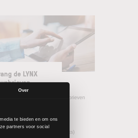
ang de LYNX
wsbrieven
Over
teer uw gewenste LYNX Nieuwsbrieven
eekoverzicht (wekelijks)
 media te bieden en om ons
YNX Morning Call (dagelijks)
ze partners voor social
echnische analyse AEX (wekelijks)