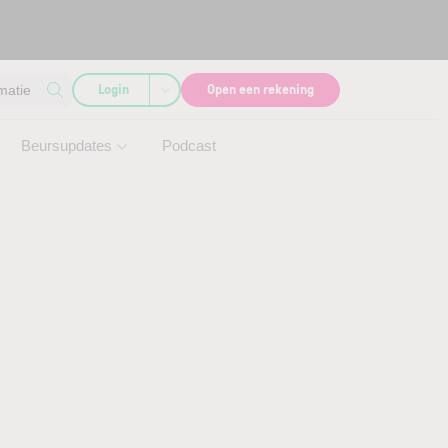
Login
Open een rekening
matie
Beursupdates
Podcast