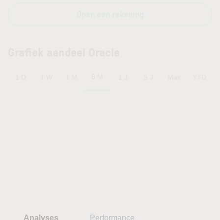
Open een rekening
Grafiek aandeel Oracle
6 M
1 D
1 W
1 M
1 J
5 J
Max
YTD
Analyses
Performance