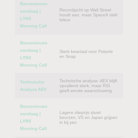
Beursnieuws
Recordjacht op Wall Street
vandaag |
houdt aan, maar SpaceX stelt
LYNX
teleur
Morning Call
Beursnieuws
vandaag |
Sterk kwartaal voor Palantir
en Snap
LYNX
Morning Call
Technische analyse: AEX blijft
Technische
opvallend sterk, maar RSI
Analyse AEX
geeft eerste waarschuwing
Beursnieuws
Lagere olieprijs stuwt
vandaag |
beurzen, VS en Japan grijpen
LYNX
in bij yen
Morning Call