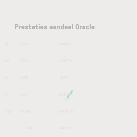
Prestaties aandeel Oracle
1D
-0.92
-0.64 %
1W
15.91
12.47 %
1M
-0.29
-0.2 %
6M
0.65
0.46 %
YTD
-51.44
-26.39 %
1Y
-112.96
-44.05 %