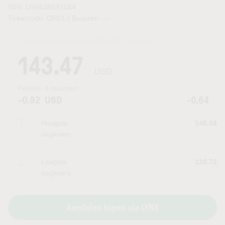
ISIN: US68389X1054
Tickercode: ORCL | Beurzen:
—
Laatste koersupdate:
06.08.2026 22:46
uur
143.47
USD
Periode:
6 maanden
-0.92
USD
-0.64
Hoogste
146.58
dagkoers
Laagste
138.72
dagkoers
Aandelen kopen via LYNX