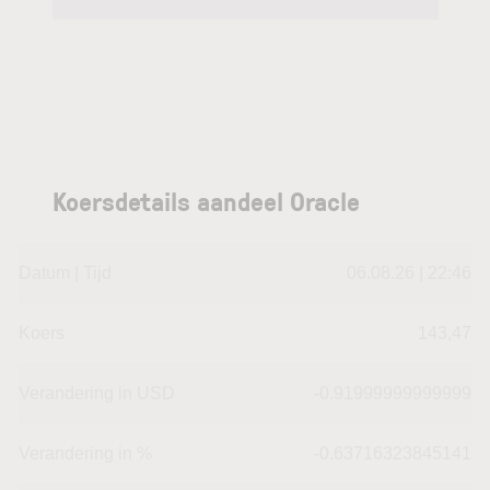
Koersdetails aandeel Oracle
Datum | Tijd
06.08.26 | 22:46
Koers
143,47
Verandering in USD
-0.91999999999999
Verandering in %
-0.63716323845141