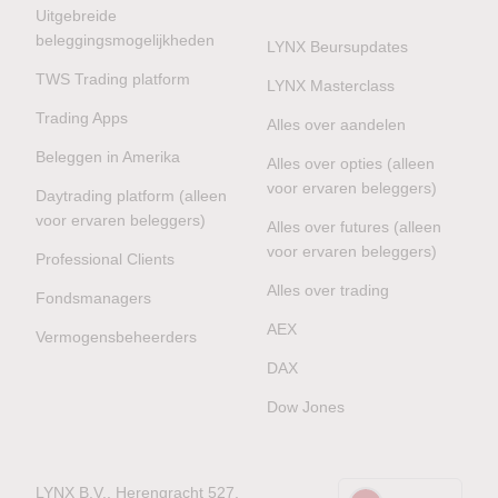
Uitgebreide
beleggingsmogelijkheden
LYNX Beursupdates
TWS Trading platform
LYNX Masterclass
Trading Apps
Alles over aandelen
Beleggen in Amerika
Alles over opties (alleen
voor ervaren beleggers)
Daytrading platform (alleen
voor ervaren beleggers)
Alles over futures (alleen
voor ervaren beleggers)
Professional Clients
Alles over trading
Fondsmanagers
AEX
Vermogensbeheerders
DAX
Dow Jones
LYNX B.V., Herengracht 527,