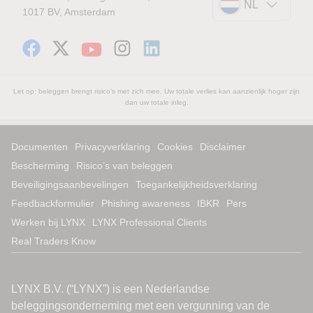
NL
1017 BV, Amsterdam
Let op: beleggen brengt risico's met zich mee. Uw totale verlies kan aanzienlijk hoger zijn
dan uw totale inleg.
Documenten
Privacyverklaring
Cookies
Disclaimer
Bescherming
Risico’s van beleggen
Beveiligingsaanbevelingen
Toegankelijkheidsverklaring
Feedbackformulier
Phishing awareness
IBKR
Pers
Werken bij LYNX
LYNX Professional Clients
Real Traders Know