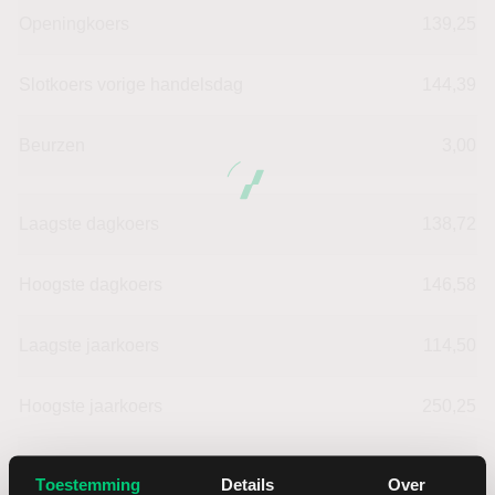
Openingkoers
139,25
Slotkoers vorige handelsdag
144,39
Beurzen
3,00
Laagste dagkoers
138,72
Hoogste dagkoers
146,58
Laagste jaarkoers
114,50
Hoogste jaarkoers
250,25
Laagste koers 52 weken
114,50
Toestemming
Details
Over