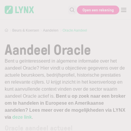
Skip to main content
Open een rekening
Zoek naar informatie
Beurs & Koersen
Aandelen
Oracle Aandeel
Aandeel Oracle
Bent u geïnteresseerd in algemene informatie over het
aandeel Oracle? Hier vindt u objectieve gegevens over de
actuele beurskoers, bedrijfsprofiel, historische prestaties
en relevante cijfers. U krijgt inzicht in het koersverloop en
kunt aanvullende context vinden over de sector waarin
aandeel Oracle actief is.
Bent u op zoek naar een broker
om te handelen in Europese en Amerikaanse
aandelen? Lees meer over de mogelijkheden via LYNX
via
deze link
.
Oracle aandeel actueel