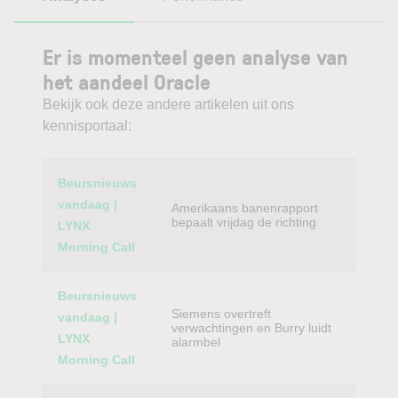
Er is momenteel geen analyse van
het aandeel Oracle
Bekijk ook deze andere artikelen uit ons
kennisportaal:
Category
Titel
Beursnieuws
vandaag |
Amerikaans banenrapport
bepaalt vrijdag de richting
LYNX
Morning Call
Beursnieuws
Siemens overtreft
vandaag |
verwachtingen en Burry luidt
LYNX
alarmbel
Morning Call