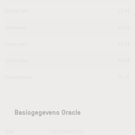
Equity ratio
12,45
Debt ratio
87,55
Cash ratio
34,32
Quick ratio
60,54
Current ratio
75,30
Basisgegevens Oracle
ISIN
US68389X1054