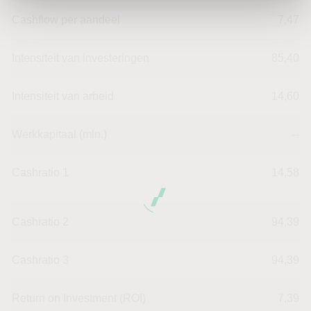
Cashflow per aandeel
7,47
Intensiteit van investeringen
85,40
Intensiteit van arbeid
14,60
Werkkapitaal (mln.)
--
Cashratio 1
14,58
Cashratio 2
94,39
Cashratio 3
94,39
Return on Investment (ROI)
7,39