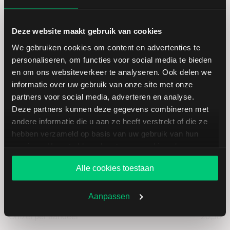
Hoogste koers 52 weken
345,72
Deze website maakt gebruik van cookies
Marktkapitalisatie (mld.)
415,91
We gebruiken cookies om content en advertenties te
personaliseren, om functies voor social media te bieden
en om ons websiteverkeer te analyseren. Ook delen we
informatie over uw gebruik van onze site met onze
partners voor social media, adverteren en analyse.
Oracle: fundamentele cijfers in
Deze partners kunnen deze gegevens combineren met
andere informatie die u aan ze heeft verstrekt of die ze
USD
hebben verzameld op basis van uw gebruik van hun
services. U gaat akkoord met onze cookies als u onze
website blijft gebruiken.
Dividendrendement
--
Alle cookies toestaan
Omzet ratio
21,68
Aanpassen
Omzet per aandeel
20,58