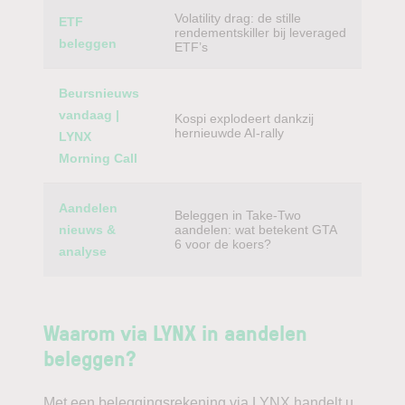
Volatility drag: de stille
ETF
rendementskiller bij leveraged
beleggen
ETF’s
Beursnieuws
vandaag |
Kospi explodeert dankzij
hernieuwde AI-rally
LYNX
Morning Call
Aandelen
Beleggen in Take-Two
nieuws &
aandelen: wat betekent GTA
6 voor de koers?
analyse
Waarom via LYNX in aandelen
beleggen?
Met een beleggingsrekening via LYNX handelt u