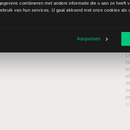
egevens combineren met andere informatie die u aan ze heeft ve
ler brengt extra risico’s met zich mee: als de koers stijgt
bruik van hun services. U gaat akkoord met onze cookies als u 
beperkt oplopen. Het is belangrijk om deze risico’s mee
el te beleggen met kapitaal dat u kunt missen.
Ik
roker
n
Aanpassen
a
n
L
h
en
el
de
o
p
pr