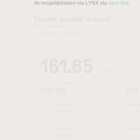
de mogelijkheden via LYNX via
deze link
.
Zscaler aandeel actueel
ISIN: US98980G1022
Tickercode: ZS | Beurzen:
—
Laatste koersupdate:
05.08.2026 22:15
uur
161.65
USD
Periode:
6 maanden
-1.57
USD
-0.96
Hoogste
166.
dagkoers
Laagste
160.
dagkoers