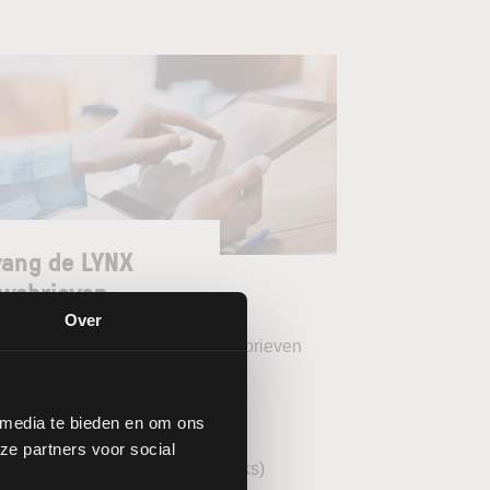
ang de LYNX
wsbrieven
Over
teer uw gewenste LYNX Nieuwsbrieven
eekoverzicht (wekelijks)
 media te bieden en om ons
YNX Morning Call (dagelijks)
ze partners voor social
echnische analyse AEX (wekelijks)