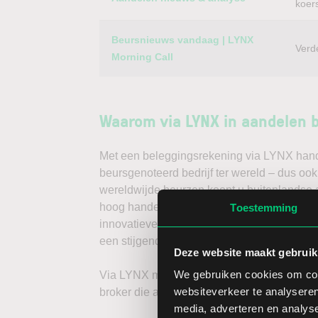
koer
Beursnieuws vandaag | LYNX
Verd
Morning Call
Waarom via LYNX in aandelen 
Met een beleggingsrekening via LYNX handel
beursgenoteerd bedrijf ter wereld – dus ook
wereldwijde beurzen koopt u buitenlandse a
hoog handelsvolume en een lage spread. Ha
Toestemming
innovatieve trading tools, waarmee u direc
een stijgende koers door long te gaan, of v
Deze website maakt gebruik
We gebruiken cookies om cont
Via LYNX maakt u de volgende stap in bele
websiteverkeer te analyseren
broker die aandelenbeleggers serieus neem
media, adverteren en analys