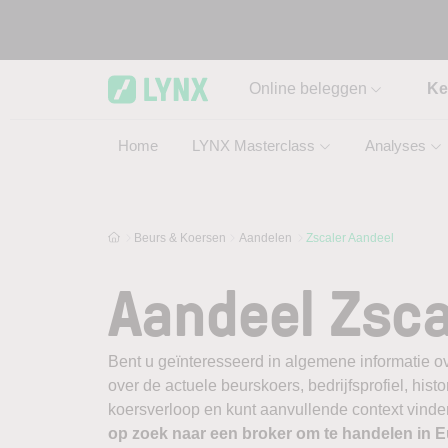
Skip to main content
Online beleggen
Ke
Home
LYNX Masterclass
Analyses
Beurs & Koersen
Aandelen
Zscaler Aandeel
Aandeel Zsca
Bent u geïnteresseerd in algemene informatie o
over de actuele beurskoers, bedrijfsprofiel, histor
koersverloop en kunt aanvullende context vinden
op zoek naar een broker om te handelen in