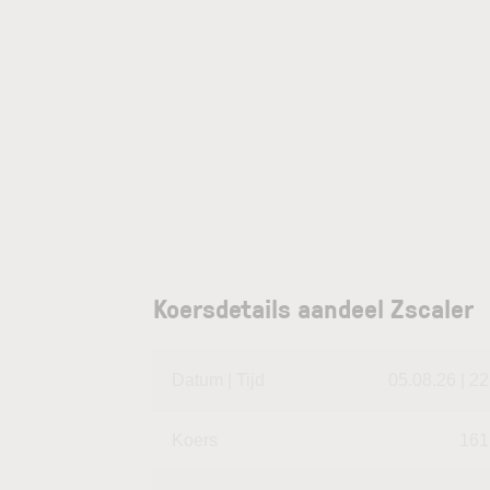
Koersdetails aandeel Zscaler
Datum | Tijd
05.08.26 | 22
Koers
161