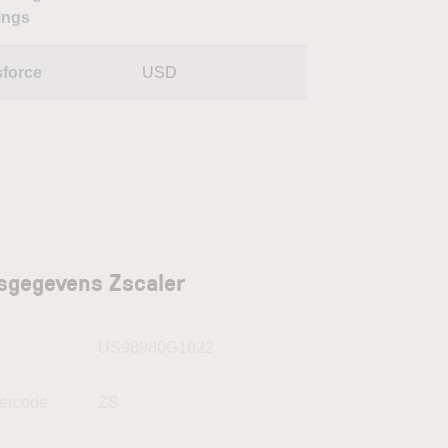
ings
sforce
USD
sgegevens Zscaler
N
US98980G1022
kercode
ZS