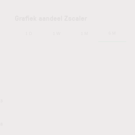
Grafiek aandeel Zscaler
6 M
1 D
1 W
1 M
93
88