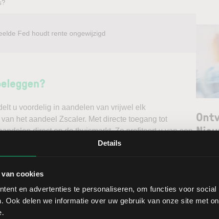
s?
eelde Fed houdt rente ongewijzigd
beleggen?
t u voordelig in aandelen van vrijwel elk
Ontv
 van het aandeel Zscaler. Met directe toegang tot
Nieu
andelen direct op de thuismarkt. Zo profiteert u van een
ndelen doet u daarnaast via een stabiel platform met
Details
t gedegen analyses kunt maken. Belegt u met het oog op
Selec
erwacht u een dalende koers en gaat u short*?
 van cookies
W
ent en advertenties te personaliseren, om functies voor social
ggen. Ontdek alle voordelen van beleggen via een
L
. Ook delen we informatie over uw gebruik van onze site met on
t.
T
e.