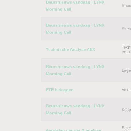
Beursnieuws vandaag | LYNX
Reco
Morning Call
Beursnieuws vandaag | LYNX
Ster
Morning Call
Techn
Technische Analyse AEX
eers
Beursnieuws vandaag | LYNX
Lager
Morning Call
ETF beleggen
Volat
Beursnieuws vandaag | LYNX
Kospi
Morning Call
Bele
Aandelen nieuws & analyse