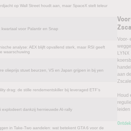
rdjacht op Wall Street houdt aan, maar SpaceX stelt teleur
Voor
Zsca
k kwartaal voor Palantir en Snap
Voor- 
weggel
ische analyse: AEX blijft opvallend sterk, maar RSI geeft
te waarschuwing
LYNX k
koersb
handel
e olieprijs stuwt beurzen, VS en Japan grijpen in bij yen
aan de
Zscale
ility drag: de stille rendementskiller bij leveraged ETF’s
Houd e
reguli
leiden
 explodeert dankzij hernieuwde AI-rally
Ontdek
ggen in Take-Two aandelen: wat betekent GTA 6 voor de