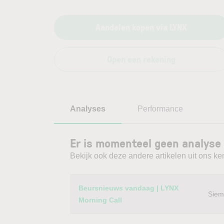
Aandelen kopen via LYNX
Open een rekening
Analyses
Performance
Er is momenteel geen analyse 
Bekijk ook deze andere artikelen uit ons ke
Category
Titel
Beursnieuws vandaag | LYNX
Siem
Morning Call