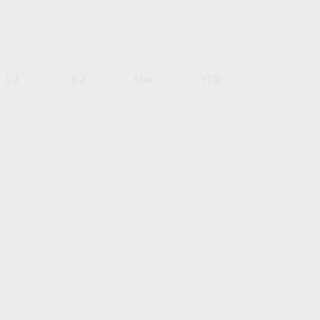
1 J
5 J
Max
YTD