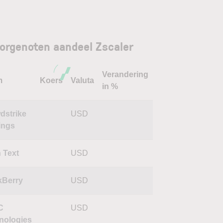
orgenoten aandeel Zscaler
Verandering
m
Koers
Valuta
in %
dstrike
USD
ings
 Text
USD
kBerry
USD
C
USD
nologies