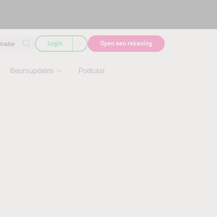
Login
Open een rekening
matie
Beursupdates
Podcast