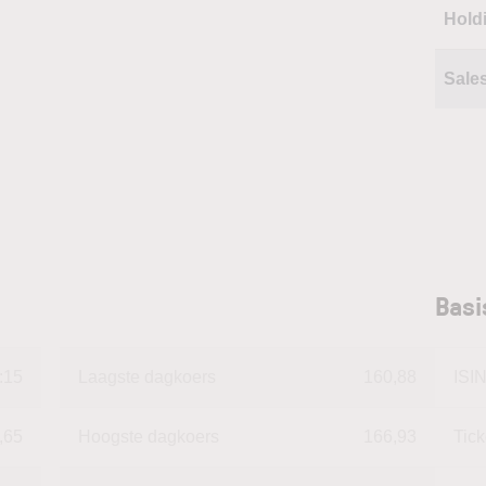
Hold
Sale
Basi
:15
Laagste dagkoers
160,88
ISI
,65
Hoogste dagkoers
166,93
Tic