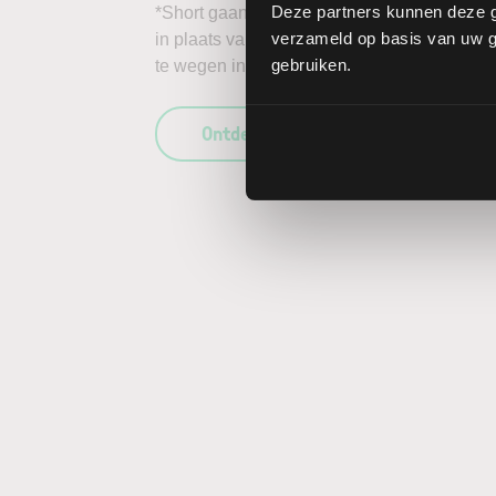
Deze partners kunnen deze g
*Short gaan in bijvoorbeeld het aandeel Zsca
verzameld op basis van uw ge
in plaats van daalt, kunnen de verliezen on
gebruiken.
te wegen in uw beleggingsbeslissing en enk
Ontdek wat LYNX uniek maakt als b