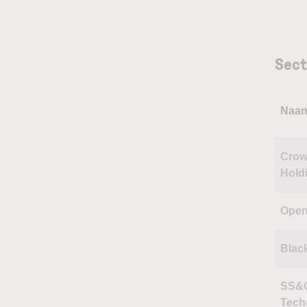
Sect
Naa
Crow
Hold
Open
Blac
SS&
Tech