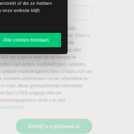
rstrekt of die ze hebben
onze website blijft
 wil graag de door mij geselecteerde
ieuwsbrieven van LYNX ontvangen. Door u
Alle cookies toestaan
an te melden voor de geselecteerde
ieuwsbrieven, geeft u toestemming aan
YNX om u per e-mail op de hoogte te
ouden van acties, aanbiedingen, updates
 andere marketingberichten. U kunt zich op
k moment uitschrijven via de afmeldlink in
 e-mail. Meer gedetailleerde informatie
ver hoe LYNX omgaat met uw
ersoonsgegevens vindt u in ons
ivacybeleid
.
Schrijf u vrijblijvend in