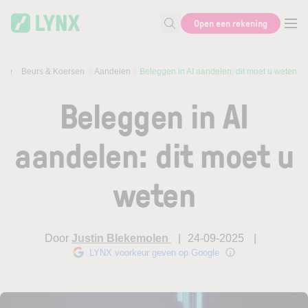
Skip to main content
Open een rekening
Zoek naar informatie
Beurs & Koersen
Aandelen
Beleggen in AI aandelen: dit moet u weten
Beleggen in AI
aandelen: dit moet u
weten
Door
Justin Blekemolen
24-09-2025
LYNX voorkeur geven op Google