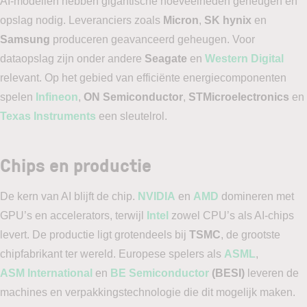
AI-modellen hebben gigantische hoeveelheden geheugen en
opslag nodig. Leveranciers zoals
Micron
,
SK hynix
en
Samsung
produceren geavanceerd geheugen. Voor
dataopslag zijn onder andere
Seagate
en
Western Digital
relevant. Op het gebied van efficiënte energiecomponenten
spelen
Infineon
,
ON Semiconductor
,
STMicroelectronics
en
Texas Instruments
een sleutelrol.
Chips en productie
De kern van AI blijft de chip.
NVIDIA
en
AMD
domineren met
GPU’s en accelerators, terwijl
Intel
zowel CPU’s als AI-chips
levert. De productie ligt grotendeels bij
TSMC
, de grootste
chipfabrikant ter wereld. Europese spelers als
ASML
,
ASM International
en
BE Semiconductor
(BESI)
leveren de
machines en verpakkingstechnologie die dit mogelijk maken.