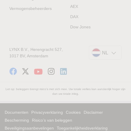
AEX
Vermogensbeheerders
DAX
Dow Jones
LYNX B.V., Herengracht 527,
NL
1017 BV, Amsterdam
Let op: beleggen brengt risico's met zich mee. Uw totale verlies kan aanzienlijk hoger zijn
dan uw totale inleg.
Documenten
Privacyverklaring
Cookies
Disclaimer
Bescherming
Risico’s van beleggen
Beveiligingsaanbevelingen
Toegankelijkheidsverklaring