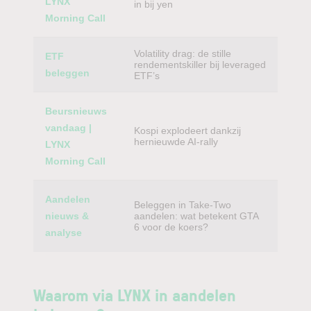
LYNX
in bij yen
Morning Call
Volatility drag: de stille
ETF
rendementskiller bij leveraged
beleggen
ETF’s
Beursnieuws
vandaag |
Kospi explodeert dankzij
hernieuwde AI-rally
LYNX
Morning Call
Aandelen
Beleggen in Take-Two
nieuws &
aandelen: wat betekent GTA
6 voor de koers?
analyse
Waarom via LYNX in aandelen