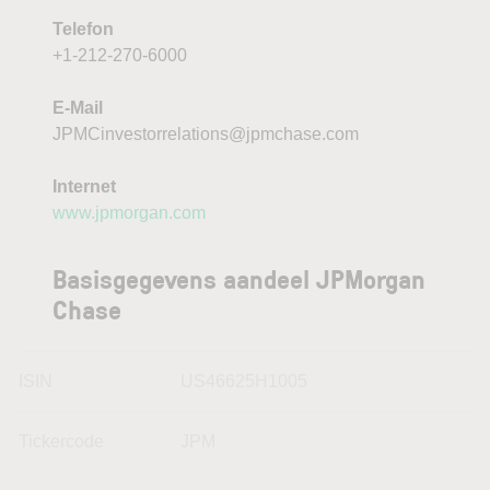
Telefon
+1-212-270-6000
E-Mail
JPMCinvestorrelations@jpmchase.com
Internet
www.jpmorgan.com
Basisgegevens aandeel JPMorgan
Chase
ISIN
US46625H1005
Tickercode
JPM