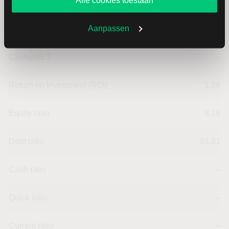
Aanpassen
Cashratio 2
--
Cashratio 3
--
Return on Investment (ROI)
1,26
Equity ratio
8,19
Debt ratio
91,81
Cash ratio
--
Quick ratio
--
Current ratio
--