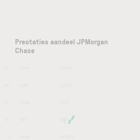
Prestaties aandeel JPMorgan
Chase
1D
-2.94
-0.82 %
1W
5.45
1.55 %
1M
18.58
5.5 %
6M
33.9
10.51 %
YTD
34.08
10.58 %