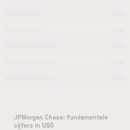
Laagste jaarkoers
279,10
Hoogste jaarkoers
363,00
Laagste koers 52 weken
279,10
Hoogste koers 52 weken
363,00
Marktkapitalisatie (mld.)
962,59
JPMorgan Chase: fundamentele
cijfers in USD