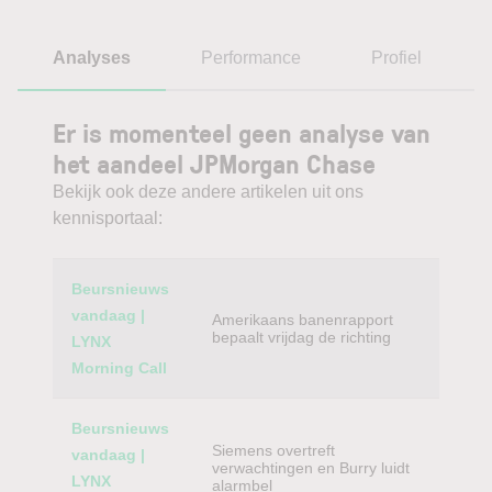
Analyses
Performance
Profiel
Er is momenteel geen analyse van
het aandeel JPMorgan Chase
Bekijk ook deze andere artikelen uit ons
kennisportaal:
Category
Titel
Beursnieuws
vandaag |
Amerikaans banenrapport
bepaalt vrijdag de richting
LYNX
Morning Call
Beursnieuws
Siemens overtreft
vandaag |
verwachtingen en Burry luidt
LYNX
alarmbel