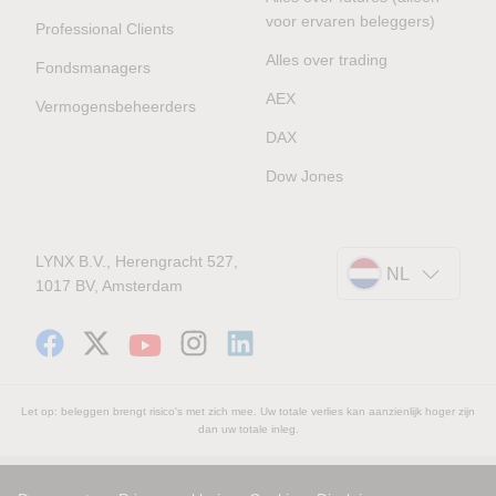
voor ervaren beleggers)
Professional Clients
Alles over trading
Fondsmanagers
AEX
Vermogensbeheerders
DAX
Dow Jones
LYNX B.V., Herengracht 527,
NL
1017 BV, Amsterdam
Let op: beleggen brengt risico's met zich mee. Uw totale verlies kan aanzienlijk hoger zijn
dan uw totale inleg.