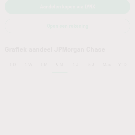
Aandelen kopen via LYNX
Open een rekening
Grafiek aandeel JPMorgan Chase
6 M
1 D
1 W
1 M
1 J
5 J
Max
YTD