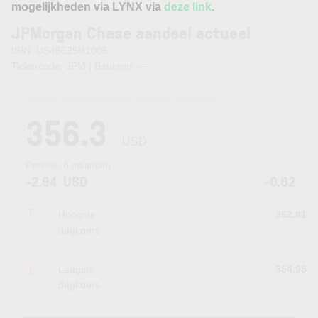
mogelijkheden via LYNX via
deze link
.
JPMorgan Chase aandeel actueel
ISIN: US46625H1005
Tickercode: JPM | Beurzen:
—
Laatste koersupdate:
06.08.2026 22:46
uur
356.3
USD
Periode:
6 maanden
-2.94
USD
-0.82
Hoogste
362.81
dagkoers
Laagste
354.95
dagkoers