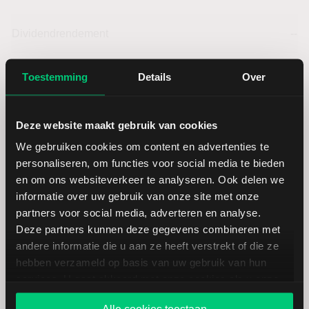
Dividendrendement
--
Omzet ratio
30,52
Toestemming
Details
Over
Omzet per aandeel
65,71
Deze website maakt gebruik van cookies
We gebruiken cookies om content en advertenties te
Cashflow per aandeel
-53,23
personaliseren, om functies voor social media te bieden
en om ons websiteverkeer te analyseren. Ook delen we
Intensiteit van investeringen
--
informatie over uw gebruik van onze site met onze
partners voor social media, adverteren en analyse.
Intensiteit van arbeid
--
Deze partners kunnen deze gegevens combineren met
andere informatie die u aan ze heeft verstrekt of die ze
Werkkapitaal (mln.)
--
hebben verzameld op basis van uw gebruik van hun
services. U gaat akkoord met onze cookies als u onze
website blijft gebruiken.
Cashratio 1
--
Alle cookies toestaan