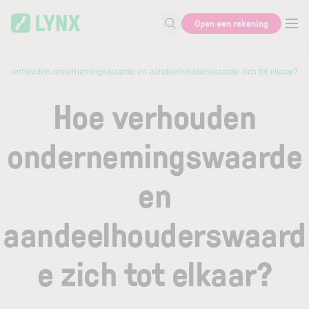
Skip to main content
Open een rekening
Zoek naar informatie
oe verhouden ondernemingswaarde en aandeelhouderswaarde zich tot elkaar?
Hoe verhouden
ondernemingswaarde
en
aandeelhouderswaard
e zich tot elkaar?