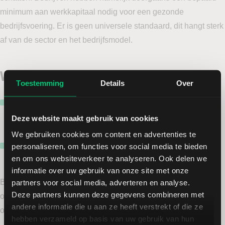
minimum aan werkkapitaal nodig voor een gezonde
bedrijfsvoering. Er is geen universele standaard, dit hangt sterk
af van de sector en het bedrijfsmodel.
Wanneer welke waarde gebruiken?
Toestemming
Details
Over
De
ondernemingswaarde
is nuttig bij vergelijking van
verschillende bedrijven, vooral als die verschillende
Deze website maakt gebruik van cookies
financieringsstructuren hebben.
We gebruiken cookies om content en advertenties te
De
aandeelhouderswaarde
is belangrijk voor wie inzicht
personaliseren, om functies voor social media te bieden
wil in de waarde die toekomt aan aandeelhouders.
en om ons websiteverkeer te analyseren. Ook delen we
informatie over uw gebruik van onze site met onze
partners voor social media, adverteren en analyse.
Beide begrippen bieden waardevolle inzichten. Door beide in
Deze partners kunnen deze gegevens combineren met
overweging te nemen ontstaat een completer beeld van de
andere informatie die u aan ze heeft verstrekt of die ze
onderneming.
hebben verzameld op basis van uw gebruik van hun