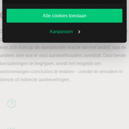
services. U gaat akkoord met onze cookies als u onze
website blijft gebruiken.
Conclusie
Alle cookies toestaan
Zowel de ondernemingswaarde als de aandeelhouderswaarde
Aanpassen
zijn cruciaal voor een correcte waarderingsanalyse. Waar de
ene zich richt op de operationele kracht van het bedrijf, laat de
andere zien wat er voor aandeelhouders overblijft. Door beide
benaderingen te begrijpen, wordt het mogelijk om
weloverwogen conclusies te trekken – zonder te vervallen in
directe of indirecte aanbevelingen.