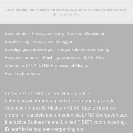
Let op: beleggen brengt risico's met zich mee. Uw totale verlies kan aanzienlijk hoger zijn
dan uw totale inleg.
Documenten
Privacyverklaring
Cookies
Disclaimer
Bescherming
Risico’s van beleggen
Beveiligingsaanbevelingen
Toegankelijkheidsverklaring
Feedbackformulier
Phishing awareness
IBKR
Pers
Werken bij LYNX
LYNX Professional Clients
Real Traders Know