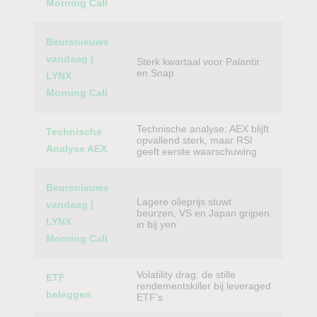
Morning Call
Beursnieuws
vandaag |
Sterk kwartaal voor Palantir
en Snap
LYNX
Morning Call
Technische analyse: AEX blijft
Technische
opvallend sterk, maar RSI
Analyse AEX
geeft eerste waarschuwing
Beursnieuws
Lagere olieprijs stuwt
vandaag |
beurzen, VS en Japan grijpen
LYNX
in bij yen
Morning Call
Volatility drag: de stille
ETF
rendementskiller bij leveraged
beleggen
ETF’s