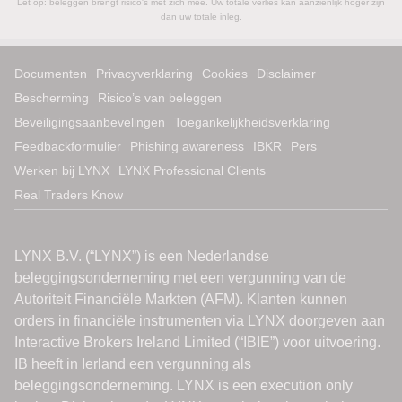
Let op: beleggen brengt risico's met zich mee. Uw totale verlies kan aanzienlijk hoger zijn
dan uw totale inleg.
Documenten
Privacyverklaring
Cookies
Disclaimer
Bescherming
Risico’s van beleggen
Beveiligingsaanbevelingen
Toegankelijkheidsverklaring
Feedbackformulier
Phishing awareness
IBKR
Pers
Werken bij LYNX
LYNX Professional Clients
Real Traders Know