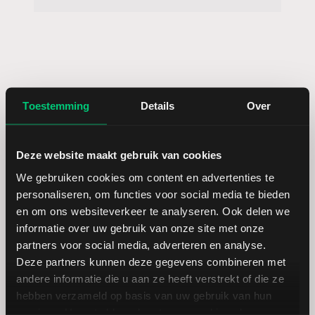
Toestemming
Details
Over
Dividendstijging aandeel Citrix
Deze website maakt gebruik van cookies
We gebruiken cookies om content en advertenties te
personaliseren, om functies voor social media te bieden
en om ons websiteverkeer te analyseren. Ook delen we
informatie over uw gebruik van onze site met onze
partners voor social media, adverteren en analyse.
Er zijn geen dividenduitkeringen voor dit bedrijf
Deze partners kunnen deze gegevens combineren met
andere informatie die u aan ze heeft verstrekt of die ze
hebben verzameld op basis van uw gebruik van hun
services. U gaat akkoord met onze cookies als u onze