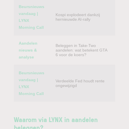
Beursnieuws
vandaag |
Kospi explodeert dankzij
hernieuwde AI-rally
LYNX
Morning Call
Aandelen
Beleggen in Take-Two
nieuws &
aandelen: wat betekent GTA
6 voor de koers?
analyse
Beursnieuws
vandaag |
Verdeelde Fed houdt rente
ongewijzigd
LYNX
Morning Call
Waarom via LYNX in aandelen
beleggen?