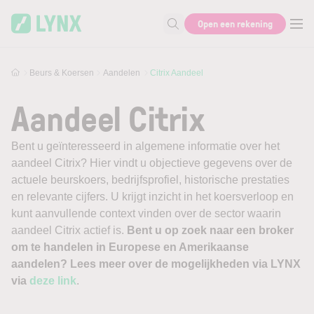
Skip to main content
Open een rekening
Zoek naar informatie
Beurs & Koersen
Aandelen
Citrix Aandeel
Aandeel Citrix
Bent u geïnteresseerd in algemene informatie over het
aandeel Citrix? Hier vindt u objectieve gegevens over de
actuele beurskoers, bedrijfsprofiel, historische prestaties
en relevante cijfers. U krijgt inzicht in het koersverloop en
kunt aanvullende context vinden over de sector waarin
aandeel Citrix actief is.
Bent u op zoek naar een broker
om te handelen in Europese en Amerikaanse
aandelen? Lees meer over de mogelijkheden via LYNX
via
deze link
.