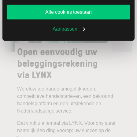
website blijft gebruiken.
Alle cookies toestaan
Aanpassen
Open eenvoudig uw
beleggingsrekening
via LYNX
Wereldwijde handelsmogelijkheden,
competitieve handelstarieven, een bekroond
handelsplatform en een uitstekende en
Nederlandstalige service.
Dat vindt u allemaal via LYNX. Voor ons staat
namelijk één ding voorop: uw succes op de