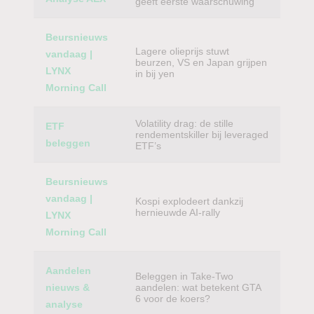
geeft eerste waarschuwing
Beursnieuws
Lagere olieprijs stuwt
vandaag |
beurzen, VS en Japan grijpen
LYNX
in bij yen
Morning Call
Volatility drag: de stille
ETF
rendementskiller bij leveraged
beleggen
ETF’s
Beursnieuws
vandaag |
Kospi explodeert dankzij
hernieuwde AI-rally
LYNX
Morning Call
Aandelen
Beleggen in Take-Two
nieuws &
aandelen: wat betekent GTA
6 voor de koers?
analyse