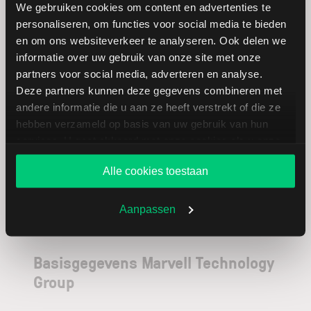
We gebruiken cookies om content en advertenties te
personaliseren, om functies voor social media te bieden
Micron
USD
en om ons websiteverkeer te analyseren. Ook delen we
Technology
informatie over uw gebruik van onze site met onze
partners voor social media, adverteren en analyse.
NVIDIA
USD
Deze partners kunnen deze gegevens combineren met
andere informatie die u aan ze heeft verstrekt of die ze
Intel
USD
hebben verzameld op basis van uw gebruik van hun
services. U gaat akkoord met onze cookies als u onze
website blijft gebruiken.
Alle cookies toestaan
Aanpassen
Basisgegevens Marvell Technology
Group