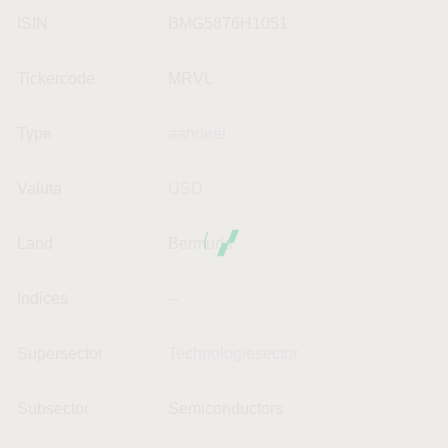
ISIN
BMG5876H1051
Tickercode
MRVL
Type
aandeel
Valuta
USD
Land
Bermuda
Indices
--
Supersector
Technologiesector
Subsector
Semiconductors