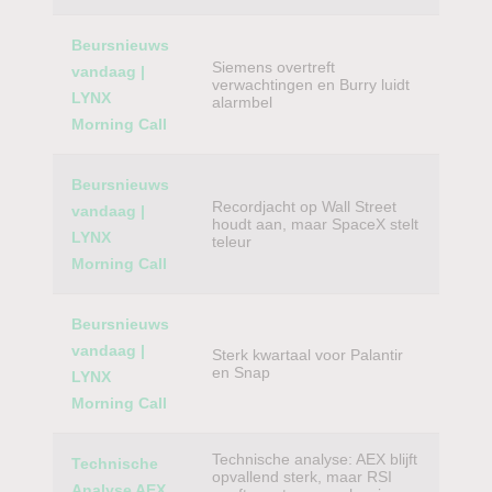
Beursnieuws
Siemens overtreft
vandaag |
verwachtingen en Burry luidt
LYNX
alarmbel
Morning Call
Beursnieuws
Recordjacht op Wall Street
vandaag |
houdt aan, maar SpaceX stelt
LYNX
teleur
Morning Call
Beursnieuws
vandaag |
Sterk kwartaal voor Palantir
en Snap
LYNX
Morning Call
Technische analyse: AEX blijft
Technische
opvallend sterk, maar RSI
Analyse AEX