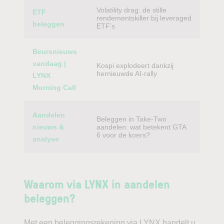
Volatility drag: de stille
ETF
rendementskiller bij leveraged
beleggen
ETF’s
Beursnieuws
vandaag |
Kospi explodeert dankzij
hernieuwde AI-rally
LYNX
Morning Call
Aandelen
Beleggen in Take-Two
nieuws &
aandelen: wat betekent GTA
6 voor de koers?
analyse
Waarom via LYNX in aandelen
beleggen?
Met een beleggingsrekening via LYNX handelt u