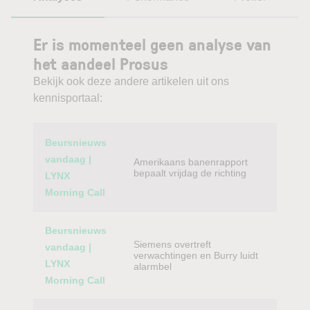
Er is momenteel geen analyse van
het aandeel Prosus
Bekijk ook deze andere artikelen uit ons
kennisportaal:
Category
Titel
Beursnieuws
vandaag |
Amerikaans banenrapport
bepaalt vrijdag de richting
LYNX
Morning Call
Beursnieuws
Siemens overtreft
vandaag |
verwachtingen en Burry luidt
LYNX
alarmbel
Morning Call