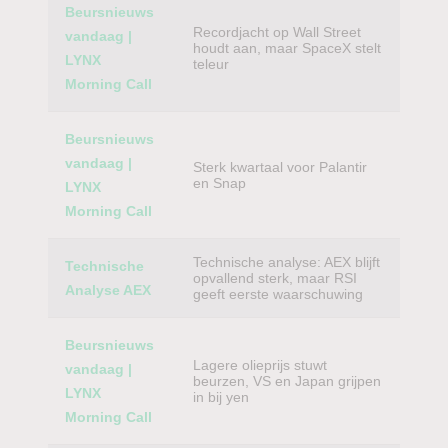
Beursnieuws
Recordjacht op Wall Street
vandaag |
houdt aan, maar SpaceX stelt
LYNX
teleur
Morning Call
Beursnieuws
vandaag |
Sterk kwartaal voor Palantir
en Snap
LYNX
Morning Call
Technische analyse: AEX blijft
Technische
opvallend sterk, maar RSI
Analyse AEX
geeft eerste waarschuwing
Beursnieuws
Lagere olieprijs stuwt
vandaag |
beurzen, VS en Japan grijpen
LYNX
in bij yen
Morning Call