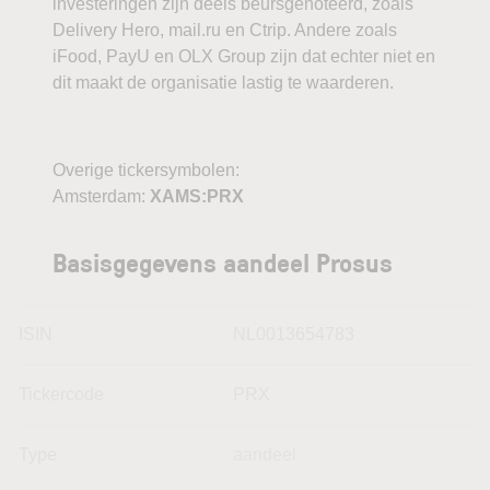
investeringen zijn deels beursgenoteerd, zoals
Delivery Hero, mail.ru en Ctrip. Andere zoals
iFood, PayU en OLX Group zijn dat echter niet en
dit maakt de organisatie lastig te waarderen.
Overige tickersymbolen:
Amsterdam:
XAMS:PRX
Basisgegevens aandeel Prosus
ISIN
NL0013654783
Tickercode
PRX
Type
aandeel