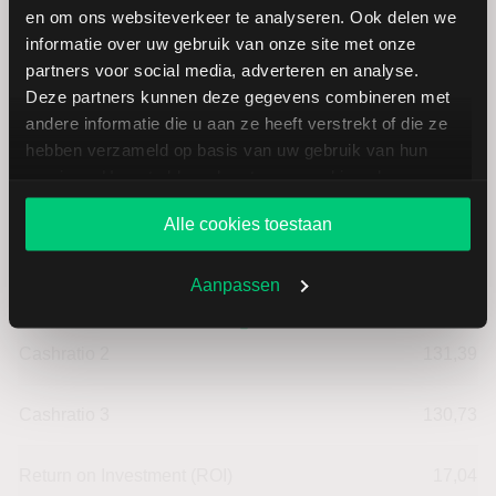
en om ons websiteverkeer te analyseren. Ook delen we
Cashflow per aandeel
0,80
informatie over uw gebruik van onze site met onze
partners voor social media, adverteren en analyse.
Intensiteit van investeringen
69,58
Deze partners kunnen deze gegevens combineren met
andere informatie die u aan ze heeft verstrekt of die ze
hebben verzameld op basis van uw gebruik van hun
Intensiteit van arbeid
30,42
services. U gaat akkoord met onze cookies als u onze
website blijft gebruiken.
Werkkapitaal (mln.)
--
Alle cookies toestaan
Cashratio 1
101,23
Aanpassen
Cashratio 2
131,39
Cashratio 3
130,73
Return on Investment (ROI)
17,04