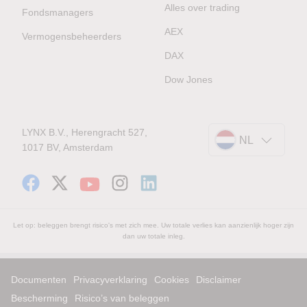
Alles over trading
Fondsmanagers
AEX
Vermogensbeheerders
DAX
Dow Jones
LYNX B.V., Herengracht 527,
NL
1017 BV, Amsterdam
Let op: beleggen brengt risico's met zich mee. Uw totale verlies kan aanzienlijk hoger zijn
dan uw totale inleg.
Documenten
Privacyverklaring
Cookies
Disclaimer
Bescherming
Risico’s van beleggen