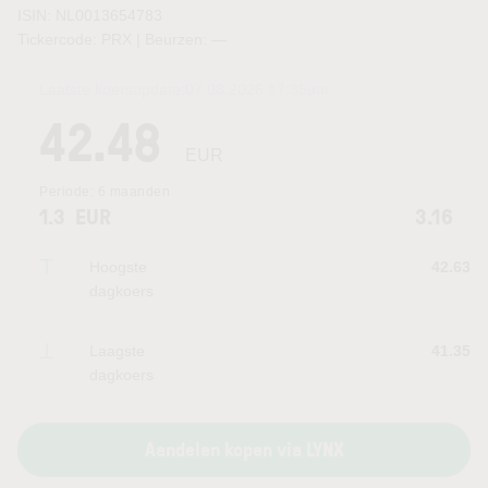
ISIN: NL0013654783
Tickercode: PRX | Beurzen:
—
Laatste koersupdate:
07.08.2026 17:35
uur
42.48
EUR
Periode:
6 maanden
1.3
EUR
3.16
Hoogste
42.63
dagkoers
Laagste
41.35
dagkoers
Aandelen kopen via LYNX