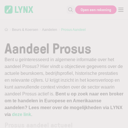
Skip to main content
Open een rekening
Zoek naar informatie
Beurs & Koersen
Aandelen
Prosus Aandeel
Aandeel Prosus
Bent u geïnteresseerd in algemene informatie over het
aandeel Prosus? Hier vindt u objectieve gegevens over de
actuele beurskoers, bedrijfsprofiel, historische prestaties
en relevante cijfers. U krijgt inzicht in het koersverloop en
kunt aanvullende context vinden over de sector waarin
aandeel Prosus actief is.
Bent u op zoek naar een broker
om te handelen in Europese en Amerikaanse
aandelen? Lees meer over de mogelijkheden via LYNX
via
deze link
.
Prosus aandeel actueel