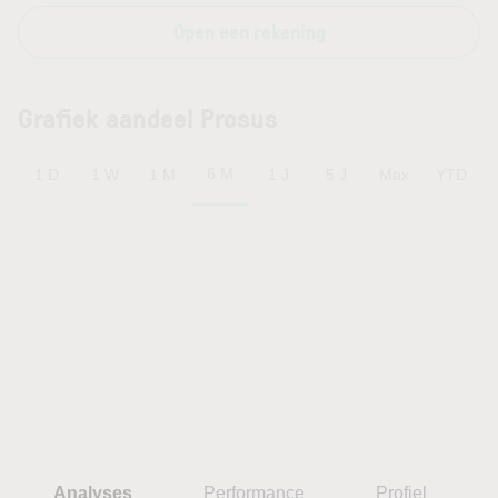
Open een rekening
Grafiek aandeel Prosus
6 M
1 D
1 W
1 M
1 J
5 J
Max
YTD
Analyses
Performance
Profiel