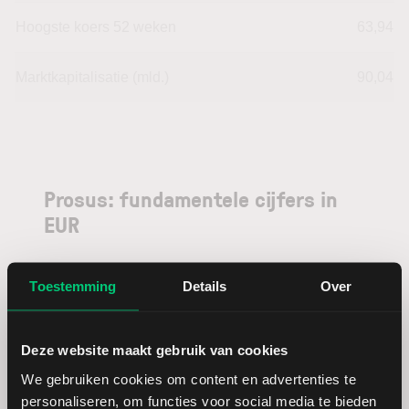
Hoogste koers 52 weken
63,94
Marktkapitalisatie (mld.)
90,04
Prosus: fundamentele cijfers in
EUR
Dividendrendement
--
Toestemming
Details
Over
Omzet ratio
200,44
Deze website maakt gebruik van cookies
We gebruiken cookies om content en advertenties te
Omzet per aandeel
2,57
personaliseren, om functies voor social media te bieden