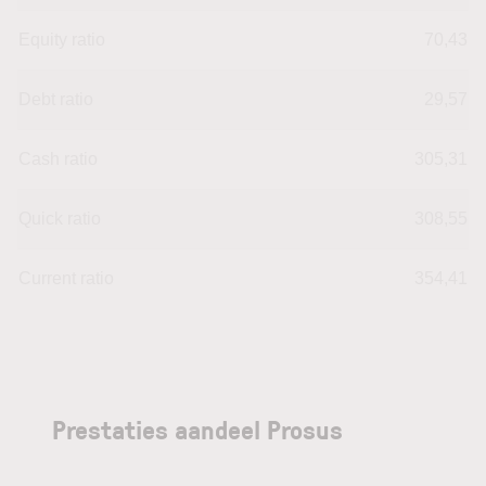
Equity ratio
70,43
Debt ratio
29,57
Cash ratio
305,31
Quick ratio
308,55
Current ratio
354,41
Prestaties aandeel Prosus