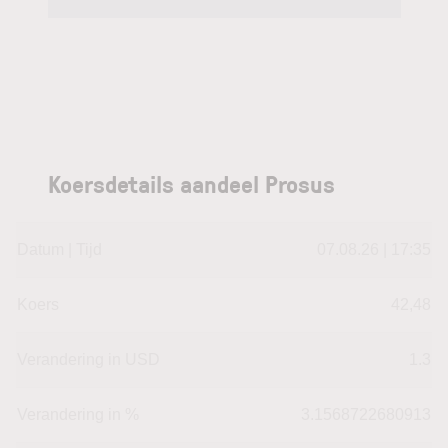
Koersdetails aandeel Prosus
Datum | Tijd
07.08.26 | 17:35
Koers
42,48
Verandering in USD
1.3
Verandering in %
3.1568722680913