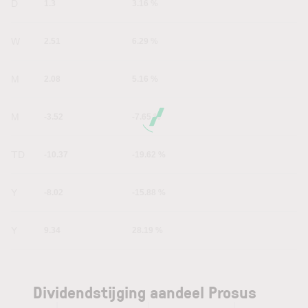
1D
1.3
3.16 %
1W
2.51
6.29 %
1M
2.08
5.16 %
6M
-3.52
-7.65 %
YTD
-10.37
-19.62 %
1Y
-8.02
-15.88 %
5Y
9.34
28.19 %
Dividendstijging aandeel Prosus