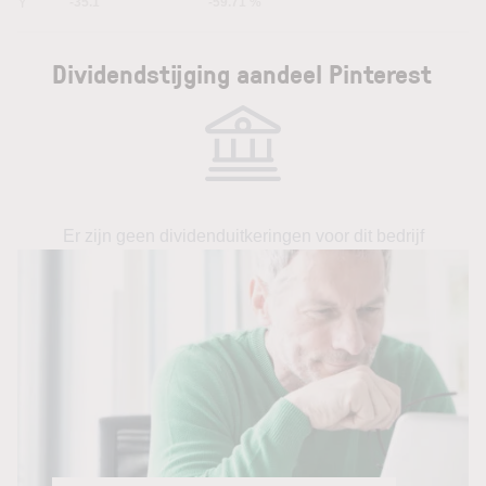
5Y
-35.1
-59.71 %
Dividendstijging aandeel Pinterest
Er zijn geen dividenduitkeringen voor dit bedrijf