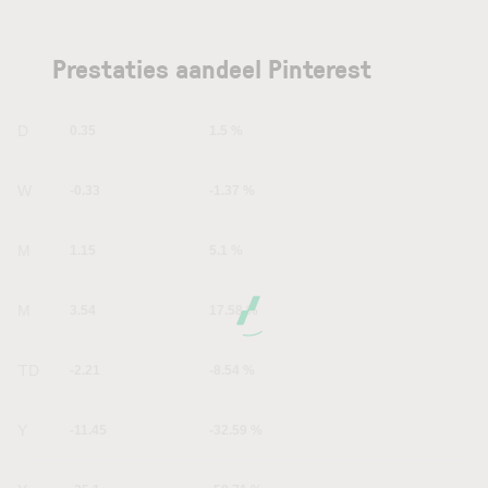
Prestaties aandeel Pinterest
1D
0.35
1.5 %
1W
-0.33
-1.37 %
1M
1.15
5.1 %
6M
3.54
17.58 %
YTD
-2.21
-8.54 %
1Y
-11.45
-32.59 %