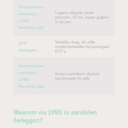
Beursnieuws
Lagere olieprijs stuwt
vandaag |
beurzen, VS en Japan grijpen
LYNX
in bij yen
Morning Call
Volatility drag: de stille
ETF
rendementskiller bij leveraged
beleggen
ETF’s
Beursnieuws
vandaag |
Kospi explodeert dankzij
hernieuwde AI-rally
LYNX
Morning Call
Waarom via LYNX in aandelen
beleggen?