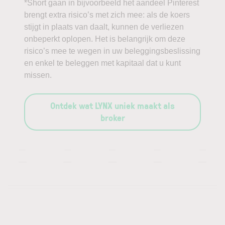
*Short gaan in bijvoorbeeld het aandeel Pinterest
brengt extra risico’s met zich mee: als de koers
stijgt in plaats van daalt, kunnen de verliezen
onbeperkt oplopen. Het is belangrijk om deze
risico’s mee te wegen in uw beleggingsbeslissing
en enkel te beleggen met kapitaal dat u kunt
missen.
Ontdek wat LYNX uniek maakt als
broker
—
—
—
—
—
—
—
—
—
—