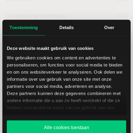
Slotkoers vorige handelsdag
23,33
Toestemming
Details
Over
Beurzen
3,00
Deze website maakt gebruik van cookies
Laagste dagkoers
23,22
We gebruiken cookies om content en advertenties te
personaliseren, om functies voor social media te bieden
Hoogste dagkoers
23,80
en om ons websiteverkeer te analyseren. Ook delen we
informatie over uw gebruik van onze site met onze
Laagste jaarkoers
13,84
partners voor social media, adverteren en analyse.
Deze partners kunnen deze gegevens combineren met
andere informatie die u aan ze heeft verstrekt of die ze
Hoogste jaarkoers
27,74
hebben verzameld op basis van uw gebruik van hun
services. U gaat akkoord met onze cookies als u onze
Laagste koers 52 weken
13,84
website blijft gebruiken.
Alle cookies toestaan