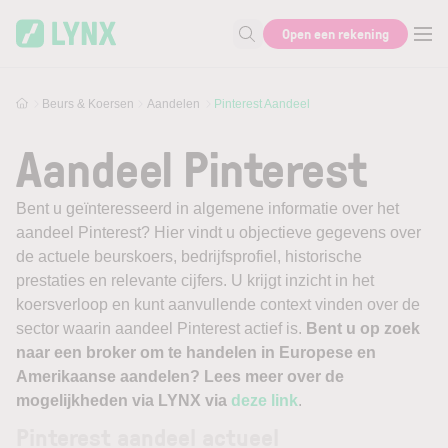
Skip to main content
Open een rekening
Zoek naar informatie
Beurs & Koersen
Aandelen
Pinterest Aandeel
Aandeel Pinterest
Bent u geïnteresseerd in algemene informatie over het
aandeel Pinterest? Hier vindt u objectieve gegevens over
de actuele beurskoers, bedrijfsprofiel, historische
prestaties en relevante cijfers. U krijgt inzicht in het
koersverloop en kunt aanvullende context vinden over de
sector waarin aandeel Pinterest actief is.
Bent u op zoek
naar een broker om te handelen in Europese en
Amerikaanse aandelen? Lees meer over de
mogelijkheden via LYNX via
deze link
.
Pinterest aandeel actueel