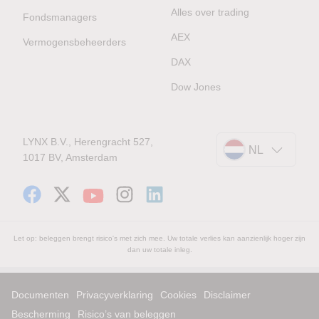
Alles over trading
Fondsmanagers
AEX
Vermogensbeheerders
DAX
Dow Jones
LYNX B.V., Herengracht 527,
NL
1017 BV, Amsterdam
Let op: beleggen brengt risico's met zich mee. Uw totale verlies kan aanzienlijk hoger zijn
dan uw totale inleg.
Documenten
Privacyverklaring
Cookies
Disclaimer
Bescherming
Risico’s van beleggen