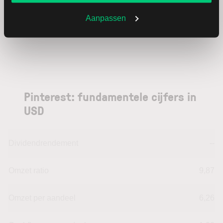
Hoogste koers 52 weken
39,83
Aanpassen
Marktkapitalisatie (mld.)
11,41
Pinterest: fundamentele cijfers in
USD
Dividendrendement
--
Omzet ratio
9,87
Omzet per aandeel
6,26