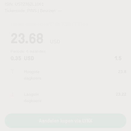
ISIN: US72352L1061
Tickercode: PINS | Beurzen:
—
Laatste koersupdate:
07.08.2026 22:15
uur
23.68
USD
Periode:
6 maanden
0.35
USD
1.5
Hoogste
23.8
dagkoers
Laagste
23.22
dagkoers
Aandelen kopen via LYNX