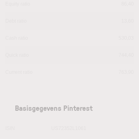
Equity ratio
86,40
Debt ratio
13,60
Cash ratio
530,03
Quick ratio
744,40
Current ratio
763,90
Basisgegevens Pinterest
ISIN
US72352L1061