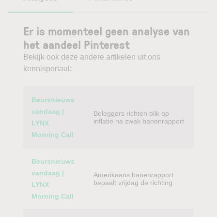
Er is momenteel geen analyse van
het aandeel Pinterest
Bekijk ook deze andere artikelen uit ons
kennisportaal:
Category
Titel
Beursnieuws
vandaag |
Beleggers richten blik op
inflatie na zwak banenrapport
LYNX
Morning Call
Beursnieuws
vandaag |
Amerikaans banenrapport
bepaalt vrijdag de richting
LYNX
Morning Call