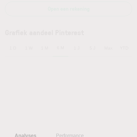
Open een rekening
Grafiek aandeel Pinterest
6 M
1 D
1 W
1 M
1 J
5 J
Max
YTD
Analyses
Performance