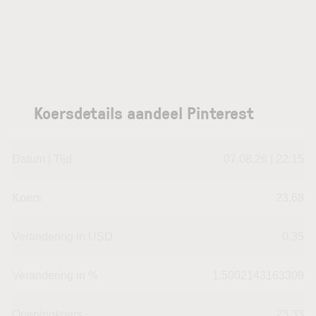
Koersdetails aandeel Pinterest
Datum | Tijd
07.08.26 | 22:15
Koers
23,68
Verandering in USD
0.35
Verandering in %
1.5002143163309
Openingkoers
23,33