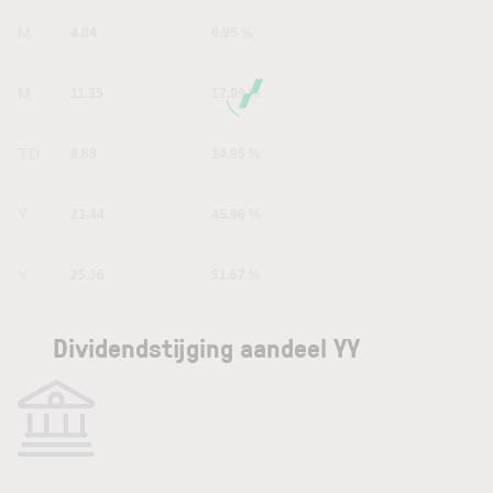
1M
4.84
6.95 %
6M
11.35
17.99 %
YTD
9.68
14.95 %
1Y
23.44
45.96 %
5Y
25.36
51.67 %
Dividendstijging aandeel YY