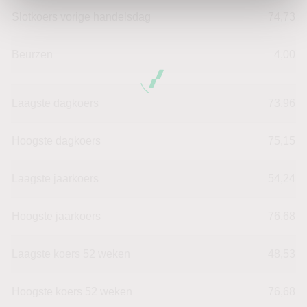
Slotkoers vorige handelsdag
74,73
Beurzen
4,00
Laagste dagkoers
73,96
Hoogste dagkoers
75,15
Laagste jaarkoers
54,24
Hoogste jaarkoers
76,68
Laagste koers 52 weken
48,53
Hoogste koers 52 weken
76,68