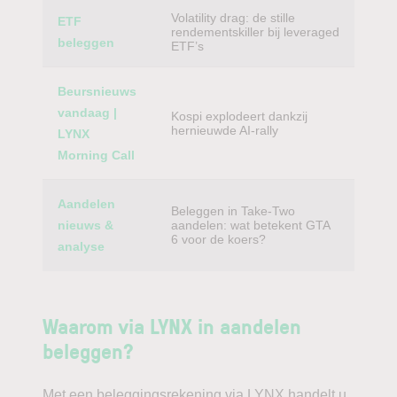
Volatility drag: de stille
ETF
rendementskiller bij leveraged
beleggen
ETF’s
Beursnieuws
vandaag |
Kospi explodeert dankzij
hernieuwde AI-rally
LYNX
Morning Call
Aandelen
Beleggen in Take-Two
nieuws &
aandelen: wat betekent GTA
6 voor de koers?
analyse
Waarom via LYNX in aandelen
beleggen?
Met een beleggingsrekening via LYNX handelt u