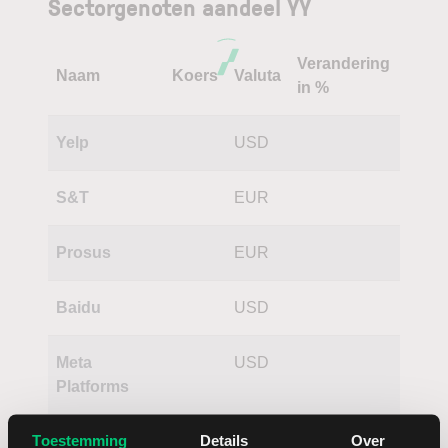
Sectorgenoten aandeel YY
Verandering
Naam
Koers
Valuta
in %
Yelp
USD
S&T
EUR
Prosus
EUR
Baidu
USD
Meta
USD
Platforms
Toestemming
Details
Over