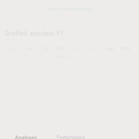
Open een rekening
Grafiek aandeel YY
6 M
1 D
1 W
1 M
1 J
5 J
Max
YTD
Analyses
Performance