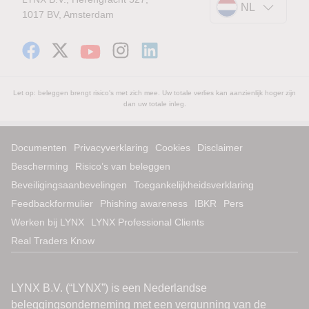
NL
1017 BV, Amsterdam
Let op: beleggen brengt risico's met zich mee. Uw totale verlies kan aanzienlijk hoger zijn
dan uw totale inleg.
Documenten
Privacyverklaring
Cookies
Disclaimer
Bescherming
Risico’s van beleggen
Beveiligingsaanbevelingen
Toegankelijkheidsverklaring
Feedbackformulier
Phishing awareness
IBKR
Pers
Werken bij LYNX
LYNX Professional Clients
Real Traders Know