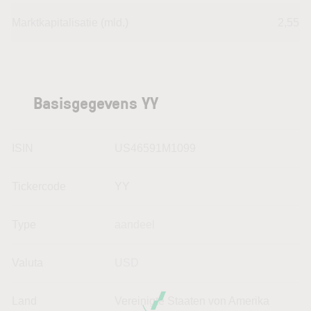
Marktkapitalisatie (mld.)
2,55
Basisgegevens YY
ISIN
US46591M1099
Tickercode
YY
Type
aandeel
Valuta
USD
Land
Vereinigte Staaten von Amerika