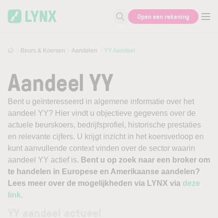
Skip to main content
Open een rekening
Zoek naar informatie
Beurs & Koersen
Aandelen
YY Aandeel
Aandeel YY
Bent u geïnteresseerd in algemene informatie over het
aandeel YY? Hier vindt u objectieve gegevens over de
actuele beurskoers, bedrijfsprofiel, historische prestaties
en relevante cijfers. U krijgt inzicht in het koersverloop en
kunt aanvullende context vinden over de sector waarin
aandeel YY actief is.
Bent u op zoek naar een broker om
te handelen in Europese en Amerikaanse aandelen?
Lees meer over de mogelijkheden via LYNX via
deze
link
.
YY aandeel actueel