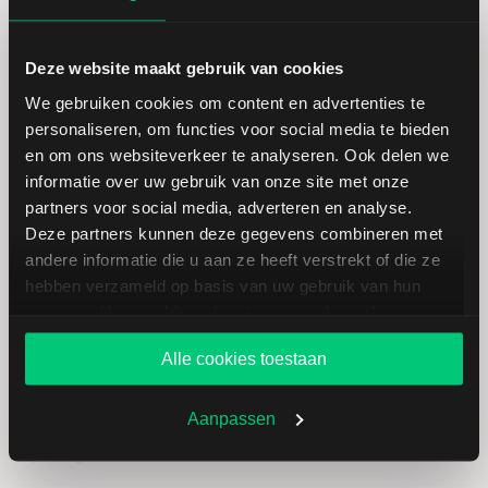
Deze website maakt gebruik van cookies
We gebruiken cookies om content en advertenties te
personaliseren, om functies voor social media te bieden
Koersdetails aandeel YY
en om ons websiteverkeer te analyseren. Ook delen we
informatie over uw gebruik van onze site met onze
partners voor social media, adverteren en analyse.
Datum | Tijd
07.08.26 | 22:00
Deze partners kunnen deze gegevens combineren met
andere informatie die u aan ze heeft verstrekt of die ze
Koers
74,44
hebben verzameld op basis van uw gebruik van hun
services. U gaat akkoord met onze cookies als u onze
Verandering in USD
-0.29000000000001
website blijft gebruiken.
Alle cookies toestaan
Verandering in %
-0.38806369597217
Aanpassen
Openingkoers
74,70