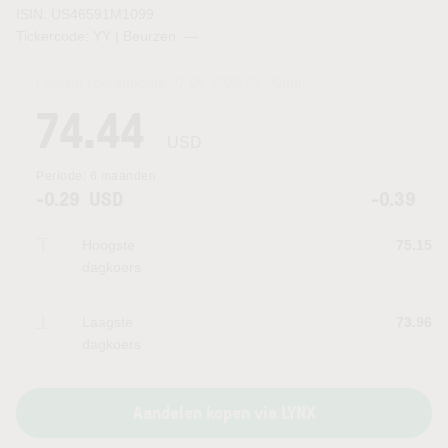
ISIN: US46591M1099
Tickercode: YY | Beurzen:
—
Laatste koersupdate:
07.08.2026 22:00
uur
74.44
USD
Periode:
6 maanden
-0.29
USD
-0.39
Hoogste
75.15
dagkoers
Laagste
73.96
dagkoers
Aandelen kopen via LYNX