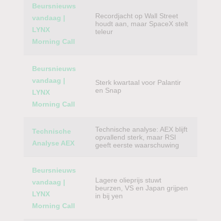
Beursnieuws
Recordjacht op Wall Street
vandaag |
houdt aan, maar SpaceX stelt
LYNX
teleur
Morning Call
Beursnieuws
vandaag |
Sterk kwartaal voor Palantir
en Snap
LYNX
Morning Call
Technische analyse: AEX blijft
Technische
opvallend sterk, maar RSI
Analyse AEX
geeft eerste waarschuwing
Beursnieuws
Lagere olieprijs stuwt
vandaag |
beurzen, VS en Japan grijpen
LYNX
in bij yen
Morning Call