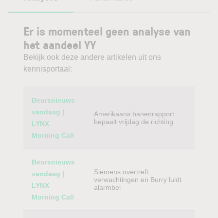
Er is momenteel geen analyse van
het aandeel YY
Bekijk ook deze andere artikelen uit ons
kennisportaal:
Category
Titel
Beursnieuws
vandaag |
Amerikaans banenrapport
bepaalt vrijdag de richting
LYNX
Morning Call
Beursnieuws
Siemens overtreft
vandaag |
verwachtingen en Burry luidt
LYNX
alarmbel
Morning Call