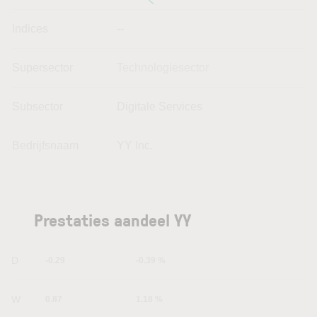
Indices
--
Supersector
Technologiesector
Subsector
Digitale Services
Bedrijfsnaam
YY Inc.
Prestaties aandeel YY
1D
-0.29
-0.39 %
1W
0.87
1.18 %