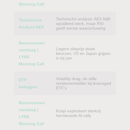
Morning Call
Technische analyse: AEX blijft
Technische
opvallend sterk, maar RSI
Analyse AEX
geeft eerste waarschuwing
Beursnieuws
Lagere olieprijs stuwt
vandaag |
beurzen, VS en Japan grijpen
LYNX
in bij yen
Morning Call
Volatility drag: de stille
ETF
rendementskiller bij leveraged
beleggen
ETF’s
Beursnieuws
vandaag |
Kospi explodeert dankzij
hernieuwde AI-rally
LYNX
Morning Call