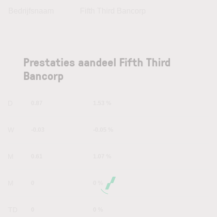
Bedrijfsnaam
Fifth Third Bancorp
Prestaties aandeel Fifth Third
Bancorp
1D
0.87
1.53 %
1W
-0.03
-0.05 %
1M
0.61
1.07 %
6M
0
0 %
YTD
0
0 %