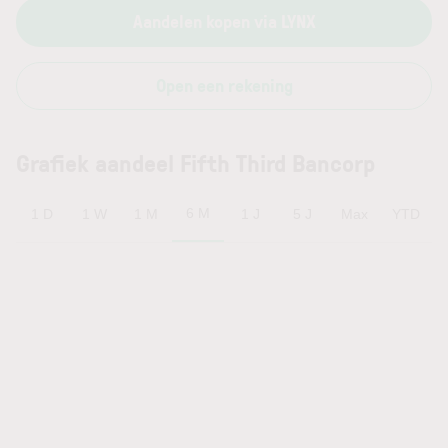
Aandelen kopen via LYNX
Open een rekening
Grafiek aandeel Fifth Third Bancorp
6 M
1 D
1 W
1 M
1 J
5 J
Max
YTD