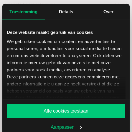
Laagste koers 52 weken
52,30
Toestemming
Details
Over
Hoogste koers 52 weken
59,50
Deze website maakt gebruik van cookies
Marktkapitalisatie (mld.)
51,57
We gebruiken cookies om content en advertenties te
personaliseren, om functies voor social media te bieden
en om ons websiteverkeer te analyseren. Ook delen we
informatie over uw gebruik van onze site met onze
partners voor social media, adverteren en analyse.
Fifth Third Bancorp: fundamentele
Deze partners kunnen deze gegevens combineren met
cijfers in USD
andere informatie die u aan ze heeft verstrekt of die ze
hebben verzameld op basis van uw gebruik van hun
services. U gaat akkoord met onze cookies als u onze
Dividendrendement
--
website blijft gebruiken.
Alle cookies toestaan
Omzet ratio
27,97
Aanpassen