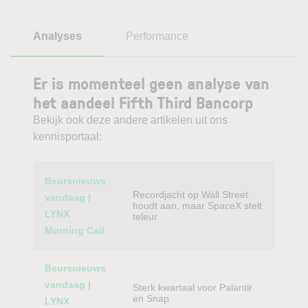
Analyses
Performance
Er is momenteel geen analyse van
het aandeel Fifth Third Bancorp
Bekijk ook deze andere artikelen uit ons
kennisportaal:
Category
Titel
Beursnieuws
Recordjacht op Wall Street
vandaag |
houdt aan, maar SpaceX stelt
LYNX
teleur
Morning Call
Beursnieuws
vandaag |
Sterk kwartaal voor Palantir
en Snap
LYNX