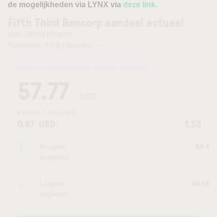
de mogelijkheden via LYNX via
deze link
.
Fifth Third Bancorp aandeel actueel
ISIN: US3167731005
Tickercode: FITB | Beurzen:
—
Laatste koersupdate:
04.08.2026 22:15
uur
57.77
USD
Periode:
6 maanden
0.87
USD
1.53
Hoogste
58.4
dagkoers
Laagste
56.58
dagkoers