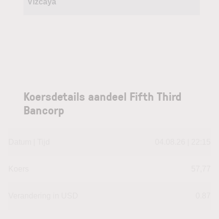
Vizcaya
Koersdetails aandeel Fifth Third
Bancorp
Datum | Tijd
04.08.26 | 22:15
Koers
57,77
Verandering in USD
0.87