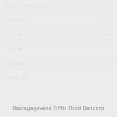
Return on Investment (ROI)
1,18
Equity ratio
10,13
Debt ratio
89,87
Cash ratio
--
Quick ratio
--
Current ratio
--
Basisgegevens Fifth Third Bancorp