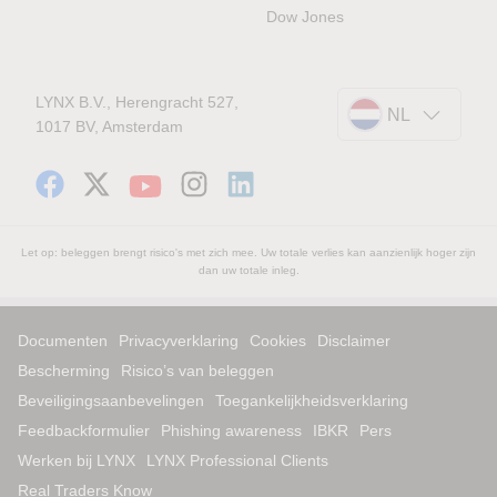
Dow Jones
LYNX B.V., Herengracht 527,
NL
1017 BV, Amsterdam
Let op: beleggen brengt risico's met zich mee. Uw totale verlies kan aanzienlijk hoger zijn
dan uw totale inleg.
Documenten
Privacyverklaring
Cookies
Disclaimer
Bescherming
Risico’s van beleggen
Beveiligingsaanbevelingen
Toegankelijkheidsverklaring
Feedbackformulier
Phishing awareness
IBKR
Pers
Werken bij LYNX
LYNX Professional Clients
Real Traders Know