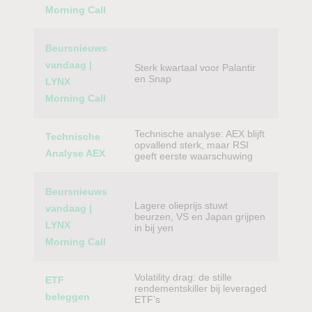
Morning Call
Beursnieuws
vandaag |
Sterk kwartaal voor Palantir
en Snap
LYNX
Morning Call
Technische analyse: AEX blijft
Technische
opvallend sterk, maar RSI
Analyse AEX
geeft eerste waarschuwing
Beursnieuws
Lagere olieprijs stuwt
vandaag |
beurzen, VS en Japan grijpen
LYNX
in bij yen
Morning Call
Volatility drag: de stille
ETF
rendementskiller bij leveraged
beleggen
ETF’s