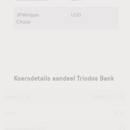
JPMorgan
USD
Chase
Koersdetails aandeel Triodos Bank
Datum | Tijd
05.08.26 | 17:35
Koers
30,65
Verandering in USD
0.3