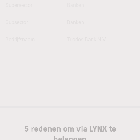
Supersector
Banken
Subsector
Banken
Bedrijfsnaam
Triodos Bank N.V.
5 redenen om via LYNX te
beleggen