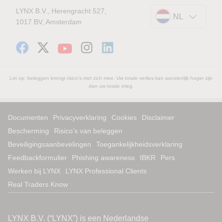
LYNX B.V., Herengracht 527,
NL
1017 BV, Amsterdam
Let op: beleggen brengt risico's met zich mee. Uw totale verlies kan aanzienlijk hoger zijn
dan uw totale inleg.
Documenten
Privacyverklaring
Cookies
Disclaimer
Bescherming
Risico’s van beleggen
Beveiligingsaanbevelingen
Toegankelijkheidsverklaring
Feedbackformulier
Phishing awareness
IBKR
Pers
Werken bij LYNX
LYNX Professional Clients
Real Traders Know