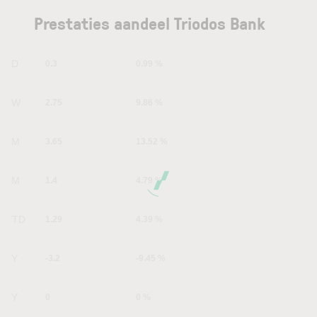
Prestaties aandeel Triodos Bank
1D
0.3
0.99 %
1W
2.75
9.86 %
1M
3.65
13.52 %
6M
1.4
4.79 %
YTD
1.29
4.39 %
1Y
-3.2
-9.45 %
5Y
0
0 %