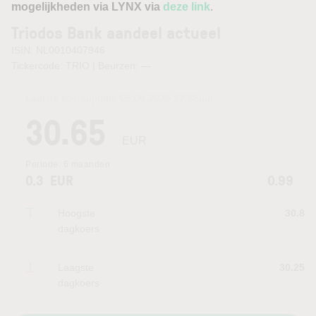
mogelijkheden via LYNX via
deze link
.
Triodos Bank aandeel actueel
ISIN: NL0010407946
Tickercode: TRIO | Beurzen:
—
Laatste koersupdate:
05.08.2026 17:35
uur
30.65
EUR
Periode:
6 maanden
0.3
EUR
0.99
Hoogste
30.8
dagkoers
Laagste
30.25
dagkoers