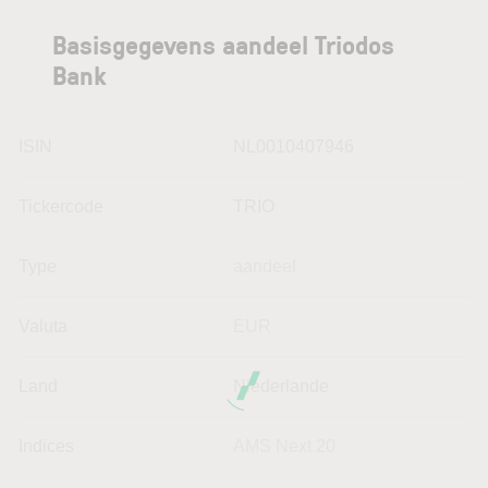
Basisgegevens aandeel Triodos
Bank
ISIN
NL0010407946
Tickercode
TRIO
Type
aandeel
Valuta
EUR
Land
Niederlande
Indices
AMS Next 20