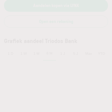
Aandelen kopen via LYNX
Open een rekening
Grafiek aandeel Triodos Bank
6 M
1 D
1 W
1 M
1 J
5 J
Max
YTD