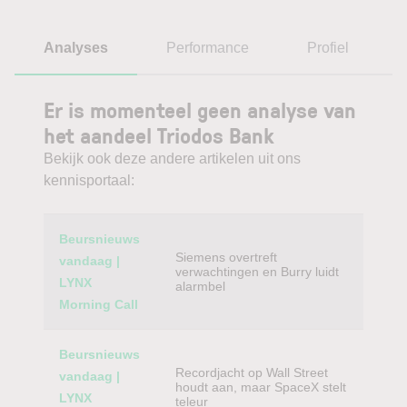
Analyses
Performance
Profiel
Er is momenteel geen analyse van
het aandeel Triodos Bank
Bekijk ook deze andere artikelen uit ons
kennisportaal:
Category
Titel
Beursnieuws
Siemens overtreft
vandaag |
verwachtingen en Burry luidt
LYNX
alarmbel
Morning Call
Beursnieuws
Recordjacht op Wall Street
vandaag |
houdt aan, maar SpaceX stelt
LYNX
teleur