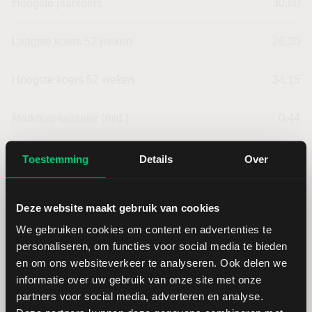
Hoogste jaarkoers
30,80
Laagste koers 52 weken
26,30
Hoogste koers 52 weken
34,15
Marktkapitalisatie (mld.)
0,44
Toestemming
Details
Over
Triodos Bank: fundamentele
Deze website maakt gebruik van cookies
cijfers in EUR
We gebruiken cookies om content en advertenties te
personaliseren, om functies voor social media te bieden
en om ons websiteverkeer te analyseren. Ook delen we
Dividendrendement
--
informatie over uw gebruik van onze site met onze
partners voor social media, adverteren en analyse.