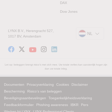
DAX
Dow Jones
LYNX B.V., Herengracht 527,
NL
1017 BV, Amsterdam
Let op: beleggen brengt risico's met zich mee. Uw totale verlies kan aanzienlijk hoger zijn
dan uw totale inleg.
Documenten
Privacyverklaring
Cookies
Disclaimer
Bescherming
Risico’s van beleggen
Beveiligingsaanbevelingen
Toegankelijkheidsverklaring
Feedbackformulier
Phishing awareness
IBKR
Pers
Werken bij LYNX
LYNX Professional Clients