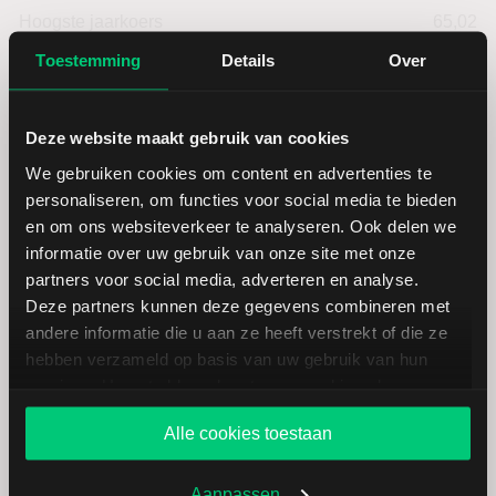
Hoogste jaarkoers
65,02
Toestemming
Details
Over
Laagste koers 52 weken
43,83
Deze website maakt gebruik van cookies
Hoogste koers 52 weken
64,85
We gebruiken cookies om content en advertenties te
personaliseren, om functies voor social media te bieden
Marktkapitalisatie (mld.)
99,60
en om ons websiteverkeer te analyseren. Ook delen we
informatie over uw gebruik van onze site met onze
partners voor social media, adverteren en analyse.
Deze partners kunnen deze gegevens combineren met
andere informatie die u aan ze heeft verstrekt of die ze
U.S. Bancorp: fundamentele cijfers
hebben verzameld op basis van uw gebruik van hun
in USD
services. U gaat akkoord met onze cookies als u onze
website blijft gebruiken.
Alle cookies toestaan
Dividendrendement
--
Aanpassen