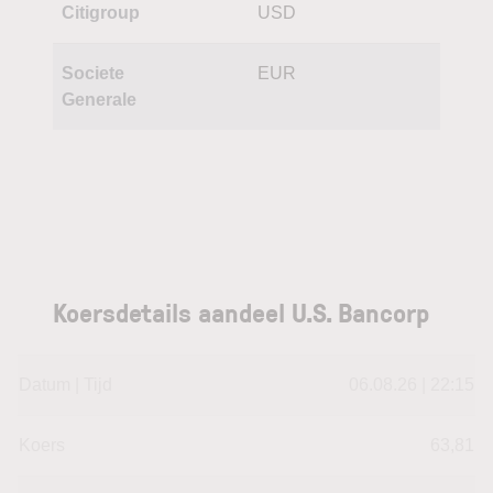
Citigroup
USD
Societe
EUR
Generale
Koersdetails aandeel U.S. Bancorp
Datum | Tijd
06.08.26 | 22:15
Koers
63,81