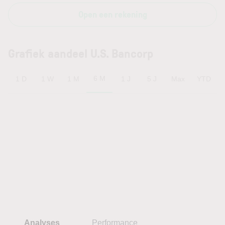
Open een rekening
Grafiek aandeel U.S. Bancorp
6 M
1 D
1 W
1 M
1 J
5 J
Max
YTD
Analyses
Performance