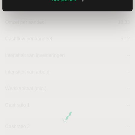
Omzet ratio
26,52
Omzet per aandeel
18,33
Cashflow per aandeel
5,12
Intensiteit van investeringen
--
Intensiteit van arbeid
--
Werkkapitaal (mln.)
--
Cashratio 1
--
Cashratio 2
--