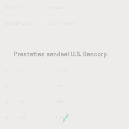
Subsector
Banken
Bedrijfsnaam
U.S. Bancorp
Prestaties aandeel U.S. Bancorp
1D
-0.4
-0.62 %
1W
0.91
1.45 %
1M
0.98
1.56 %
6M
3.12
5.14 %