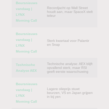
Beursnieuws
Recordjacht op Wall Street
vandaag |
houdt aan, maar SpaceX stelt
LYNX
teleur
Morning Call
Beursnieuws
vandaag |
Sterk kwartaal voor Palantir
en Snap
LYNX
Morning Call
Technische analyse: AEX blijft
Technische
opvallend sterk, maar RSI
Analyse AEX
geeft eerste waarschuwing
Beursnieuws
Lagere olieprijs stuwt
vandaag |
beurzen, VS en Japan grijpen
LYNX
in bij yen
Morning Call