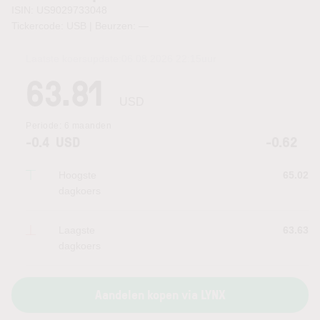
ISIN: US9029733048
Tickercode: USB | Beurzen:
—
Laatste koersupdate:
06.08.2026 22:15
uur
63.81
USD
Periode:
6 maanden
-0.4
USD
-0.62
Hoogste
65.02
dagkoers
Laagste
63.63
dagkoers
Aandelen kopen via LYNX