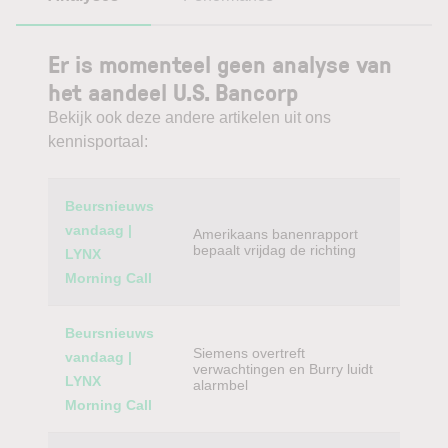
Er is momenteel geen analyse van
het aandeel U.S. Bancorp
Bekijk ook deze andere artikelen uit ons
kennisportaal:
Category
Titel
Beursnieuws
vandaag |
Amerikaans banenrapport
bepaalt vrijdag de richting
LYNX
Morning Call
Beursnieuws
Siemens overtreft
vandaag |
verwachtingen en Burry luidt
LYNX
alarmbel
Morning Call