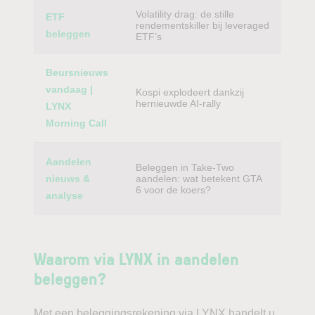
Volatility drag: de stille
ETF
rendementskiller bij leveraged
beleggen
ETF’s
Beursnieuws
vandaag |
Kospi explodeert dankzij
hernieuwde AI-rally
LYNX
Morning Call
Aandelen
Beleggen in Take-Two
nieuws &
aandelen: wat betekent GTA
6 voor de koers?
analyse
Waarom via LYNX in aandelen
beleggen?
Met een beleggingsrekening via LYNX handelt u