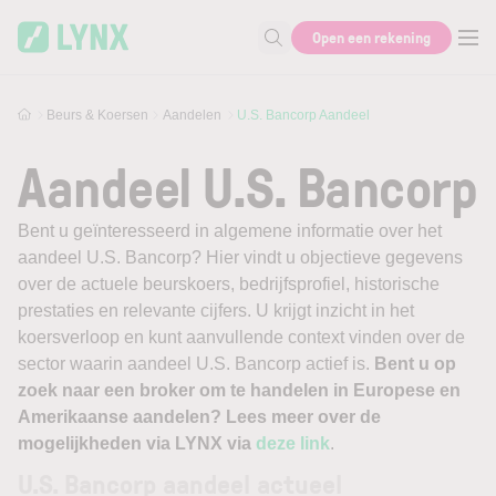
Skip to main content
Open een rekening
Zoek naar informatie
Beurs & Koersen
Aandelen
U.S. Bancorp Aandeel
Aandeel U.S. Bancorp
Bent u geïnteresseerd in algemene informatie over het
aandeel U.S. Bancorp? Hier vindt u objectieve gegevens
over de actuele beurskoers, bedrijfsprofiel, historische
prestaties en relevante cijfers. U krijgt inzicht in het
koersverloop en kunt aanvullende context vinden over de
sector waarin aandeel U.S. Bancorp actief is.
Bent u op
zoek naar een broker om te handelen in Europese en
Amerikaanse aandelen? Lees meer over de
mogelijkheden via LYNX via
deze link
.
U.S. Bancorp aandeel actueel