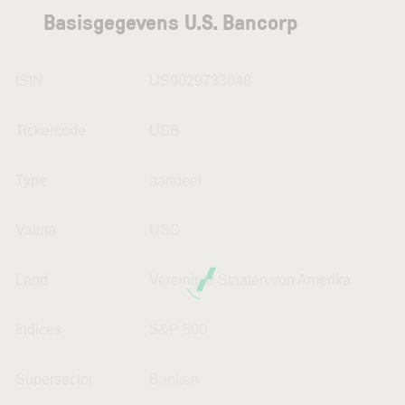
Basisgegevens U.S. Bancorp
ISIN
US9029733048
Tickercode
USB
Type
aandeel
Valuta
USD
Land
Vereinigte Staaten von Amerika
Indices
S&P 500
Supersector
Banken