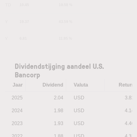
YTD
10.45
19.58 %
1Y
19.37
43.59 %
5Y
6.81
11.95 %
Dividendstijging aandeel U.S.
Bancorp
Jaar
Dividend
Valuta
Return
2025
2.04
USD
3.82
2024
1.98
USD
4.14
2023
1.93
USD
4.46
2022
1.88
USD
4.31