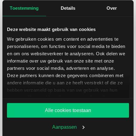
Toestemming
Details
Over
Laagste koers 52 weken
16,47
Deze website maakt gebruik van cookies
Hoogste koers 52 weken
24,07
We gebruiken cookies om content en advertenties te
personaliseren, om functies voor social media te bieden
Marktkapitalisatie (mld.)
24,92
en om ons websiteverkeer te analyseren. Ook delen we
informatie over uw gebruik van onze site met onze
partners voor social media, adverteren en analyse.
Deze partners kunnen deze gegevens combineren met
andere informatie die u aan ze heeft verstrekt of die ze
KeyCorp: fundamentele cijfers in
hebben verzameld op basis van uw gebruik van hun
USD
services. U gaat akkoord met onze cookies als u onze
website blijft gebruiken.
Alle cookies toestaan
Dividendrendement
--
Aanpassen
Omzet ratio
24,46