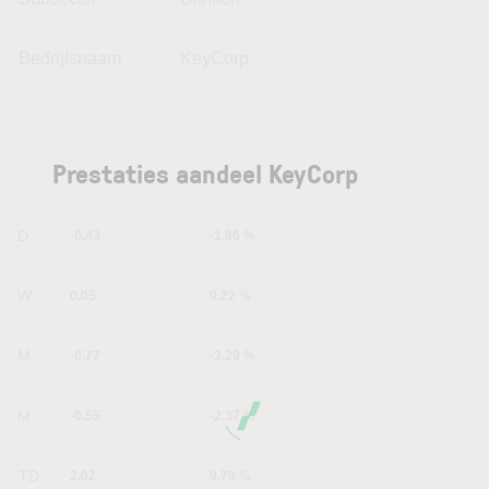
Bedrijfsnaam
KeyCorp
Prestaties aandeel KeyCorp
1D
-0.43
-1.86 %
1W
0.05
0.22 %
1M
-0.77
-3.29 %
6M
-0.55
-2.37 %
YTD
2.02
9.79 %