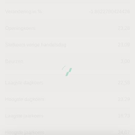
Verandering in %
-1.8622780424426
Openingkoers
23,28
Slotkoers vorige handelsdag
23,09
Beurzen
3,00
Laagste dagkoers
22,58
Hoogste dagkoers
23,29
Laagste jaarkoers
18,73
Hoogste jaarkoers
24,07