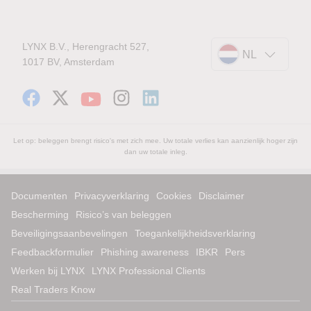
LYNX B.V., Herengracht 527,
NL
1017 BV, Amsterdam
Let op: beleggen brengt risico's met zich mee. Uw totale verlies kan aanzienlijk hoger zijn
dan uw totale inleg.
Documenten
Privacyverklaring
Cookies
Disclaimer
Bescherming
Risico’s van beleggen
Beveiligingsaanbevelingen
Toegankelijkheidsverklaring
Feedbackformulier
Phishing awareness
IBKR
Pers
Werken bij LYNX
LYNX Professional Clients
Real Traders Know