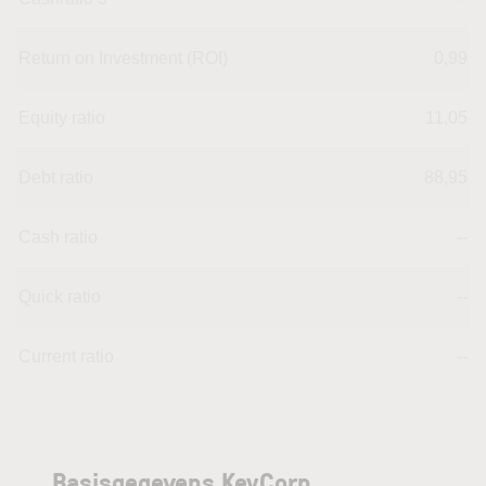
Return on Investment (ROI)
0,99
Equity ratio
11,05
Debt ratio
88,95
Cash ratio
--
Quick ratio
--
Current ratio
--
Basisgegevens KeyCorp