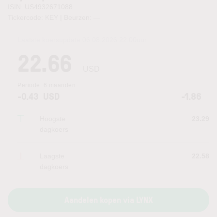
ISIN: US4932671088
Tickercode: KEY | Beurzen:
—
Laatste koersupdate:
06.08.2026 22:00
uur
22.66
USD
Periode:
6 maanden
-0.43
USD
-1.86
Hoogste
23.29
dagkoers
Laagste
22.58
dagkoers
Aandelen kopen via LYNX