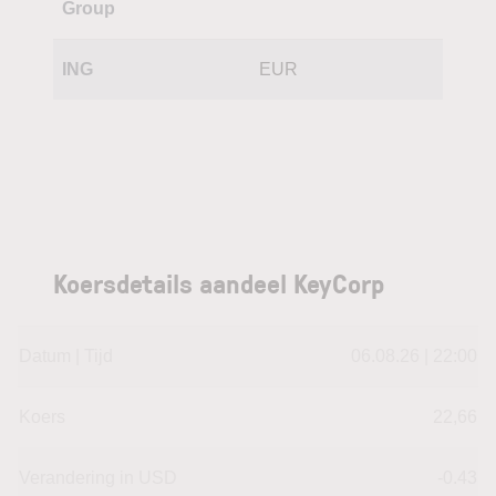
Group
ING
EUR
Koersdetails aandeel KeyCorp
Datum | Tijd
06.08.26 | 22:00
Koers
22,66
Verandering in USD
-0.43