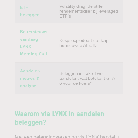
Volatility drag: de stille
ETF
rendementskiller bij leveraged
beleggen
ETF’s
Beursnieuws
vandaag |
Kospi explodeert dankzij
hernieuwde AI-rally
LYNX
Morning Call
Aandelen
Beleggen in Take-Two
nieuws &
aandelen: wat betekent GTA
6 voor de koers?
analyse
Waarom via LYNX in aandelen
beleggen?
Met een beleggingsrekening via LYNX handelt u