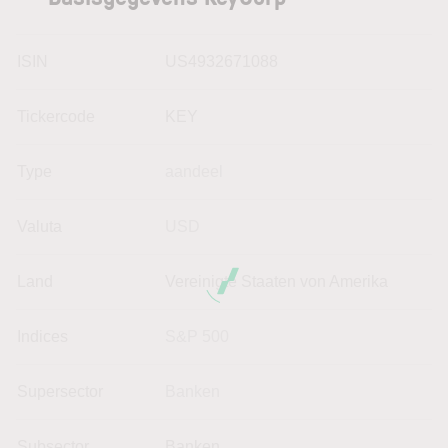
ISIN
US4932671088
Tickercode
KEY
Type
aandeel
Valuta
USD
Land
Vereinigte Staaten von Amerika
Indices
S&P 500
Supersector
Banken
Subsector
Banken