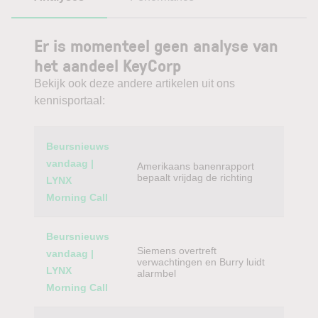
Er is momenteel geen analyse van
het aandeel KeyCorp
Bekijk ook deze andere artikelen uit ons
kennisportaal:
Category
Titel
Beursnieuws
vandaag |
Amerikaans banenrapport
bepaalt vrijdag de richting
LYNX
Morning Call
Beursnieuws
Siemens overtreft
vandaag |
verwachtingen en Burry luidt
LYNX
alarmbel
Morning Call