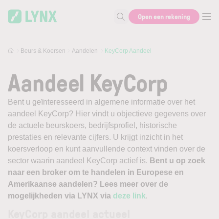
Skip to main content
Open een rekening
Zoek naar informatie
Beurs & Koersen
Aandelen
KeyCorp Aandeel
Aandeel KeyCorp
Bent u geïnteresseerd in algemene informatie over het
aandeel KeyCorp? Hier vindt u objectieve gegevens over
de actuele beurskoers, bedrijfsprofiel, historische
prestaties en relevante cijfers. U krijgt inzicht in het
koersverloop en kunt aanvullende context vinden over de
sector waarin aandeel KeyCorp actief is.
Bent u op zoek
naar een broker om te handelen in Europese en
Amerikaanse aandelen? Lees meer over de
mogelijkheden via LYNX via
deze link
.
KeyCorp aandeel actueel