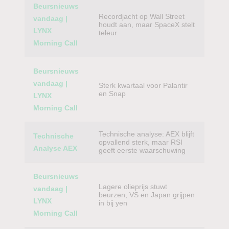
Beursnieuws
Recordjacht op Wall Street
vandaag |
houdt aan, maar SpaceX stelt
LYNX
teleur
Morning Call
Beursnieuws
vandaag |
Sterk kwartaal voor Palantir
en Snap
LYNX
Morning Call
Technische analyse: AEX blijft
Technische
opvallend sterk, maar RSI
Analyse AEX
geeft eerste waarschuwing
Beursnieuws
Lagere olieprijs stuwt
vandaag |
beurzen, VS en Japan grijpen
LYNX
in bij yen
Morning Call