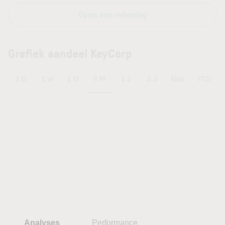
Open een rekening
Grafiek aandeel KeyCorp
6 M
1 D
1 W
1 M
1 J
5 J
Max
YTD
Analyses
Performance