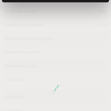
Omzet per aandeel
6,81
Cashflow per aandeel
2,01
Intensiteit van investeringen
--
Intensiteit van arbeid
--
Werkkapitaal (mln.)
--
Cashratio 1
--
Cashratio 2
--
Cashratio 3
--